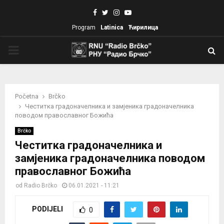
Facebook
Twitter
Instagram
Youtube
Program
Latinica
Ћирилица
PRIMARY
MENU
Početna
Brčko
Честитка градоначелника и замјеника градоначелника
поводом православног Божића
Brčko
Честитка градоначелника и
замјеника градоначелника поводом
православног Божића
od
Radio Brčko
06.01.2021 - 11:21
PODIJELI
0