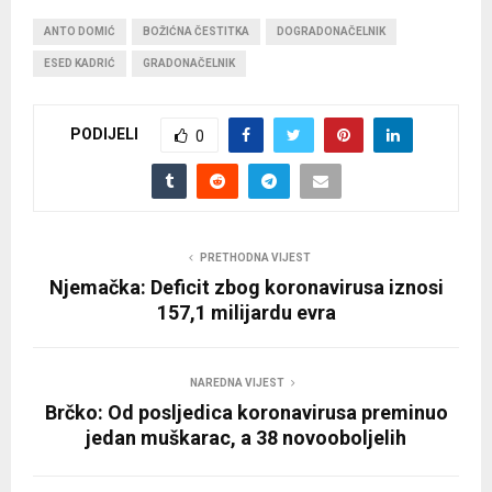
ANTO DOMIĆ
BOŽIĆNA ČESTITKA
DOGRADONAČELNIK
ESED KADRIĆ
GRADONAČELNIK
PODIJELI
0
PRETHODNA VIJEST
Njemačka: Deficit zbog koronavirusa iznosi
157,1 milijardu evra
NAREDNA VIJEST
Brčko: Od posljedica koronavirusa preminuo
jedan muškarac, a 38 novooboljelih