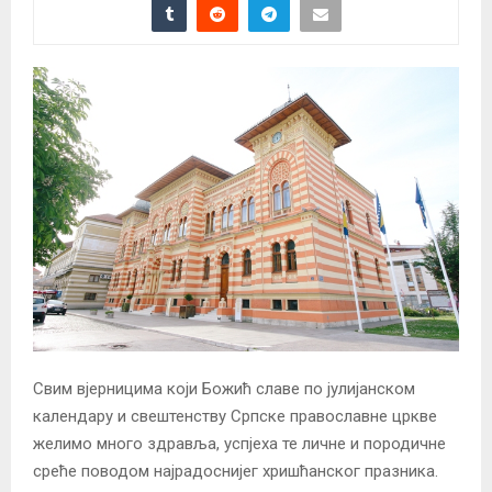
Свим вјерницима који Божић славе по јулијанском
календару и свештенству Српске православне цркве
желимо много здравља, успјеха те личне и породичне
среће поводом најрадоснијег хришћанског празника.