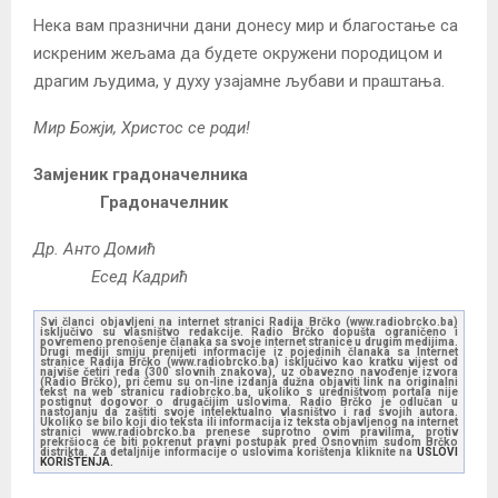
Нека вам празнични дани донесу мир и благостање са
искреним жељама да будете окружени породицом и
драгим људима, у духу узајамне љубави и праштања.
Мир Божји, Христос се роди!
Замјеник градоначелника
Градоначелник
Др. Анто Домић
Есед Кадрић
Svi članci objavljeni na internet stranici Radija Brčko (www.radiobrcko.ba)
isključivo su vlasništvo redakcije. Radio Brčko dopušta ograničeno i
povremeno prenošenje članaka sa svoje internet stranice u drugim medijima.
Drugi mediji smiju prenijeti informacije iz pojedinih članaka sa Internet
stranice Radija Brčko (www.radiobrcko.ba) isključivo kao kratku vijest od
najviše četiri reda (300 slovnih znakova), uz obavezno navođenje izvora
(Radio Brčko), pri čemu su on-line izdanja dužna objaviti link na originalni
tekst na web stranicu radiobrcko.ba, ukoliko s uredništvom portala nije
postignut dogovor o drugačijim uslovima. Radio Brčko je odlučan u
nastojanju da zaštiti svoje intelektualno vlasništvo i rad svojih autora.
Ukoliko se bilo koji dio teksta ili informacija iz teksta objavljenog na internet
stranici www.radiobrcko.ba prenese suprotno ovim pravilima, protiv
prekršioca će biti pokrenut pravni postupak pred Osnovnim sudom Brčko
distrikta. Za detaljnije informacije o uslovima korištenja kliknite na
USLOVI
KORIŠTENJA.