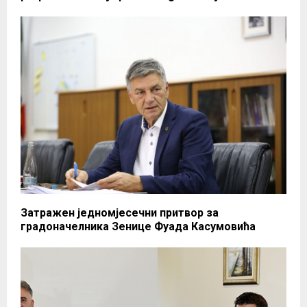
Затражен једномјесечни притвор за
градоначелника Зенице Фуада Касумовића