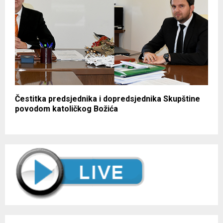
Čestitka predsjednika i dopredsjednika Skupštine
povodom katoličkog Božića