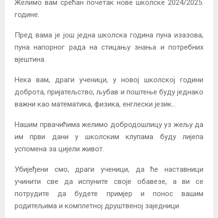
Желимо вам срећан почетак нове школске 2024/2025.
године.
Пред вама је још једна школска година пуна изазова,
пуна напорног рада на стицању знања и потребних
вјештина.
Нека вам, драги ученици, у новој школској години
доброта, пријатељство, љубав и поштење буду једнако
важни као математика, физика, енглески језик…
Нашим првачићима желимо добродошлицу уз жељу да
им први дани у школским клупама буду лијепа
успомена за цијели живот.
Убијеђени смо, драги ученици, да ће наставници
учинити све да испуните своје обавезе, а ви се
потрудите да будете примјер и понос вашим
родитељима и комплетној друштвеној заједници.