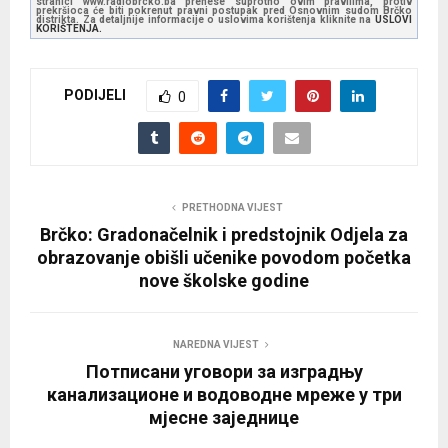
stranici www.radiobrcko.ba prenese suprotno ovim pravilima, protiv
prekršioca će biti pokrenut pravni postupak pred Osnovnim sudom Brčko
distrikta. Za detaljnije informacije o uslovima korištenja kliknite na
USLOVI
KORIŠTENJA.
PODIJELI
0
PRETHODNA VIJEST
Brčko: Gradonačelnik i predstojnik Odjela za
obrazovanje obišli učenike povodom početka
nove školske godine
NAREDNA VIJEST
Потписани уговори за изградњу
канализационе и водоводне мреже у три
мјесне заједнице