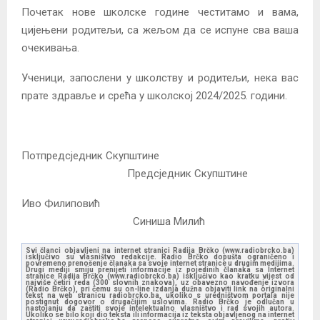
Почетак нове школске године честитамо и вама,
цијењени родитељи, са жељом да се испуне сва ваша
очекивања.
Ученици, запослени у школству и родитељи, нека вас
прате здравље и срећа у школској 2024/2025. години.
Потпредсједник Скупштине
Предсједник Скупштине
Иво Филиповић
Синиша Милић
Svi članci objavljeni na internet stranici Radija Brčko (www.radiobrcko.ba)
isključivo su vlasništvo redakcije. Radio Brčko dopušta ograničeno i
povremeno prenošenje članaka sa svoje internet stranice u drugim medijima.
Drugi mediji smiju prenijeti informacije iz pojedinih članaka sa Internet
stranice Radija Brčko (www.radiobrcko.ba) isključivo kao kratku vijest od
najviše četiri reda (300 slovnih znakova), uz obavezno navođenje izvora
(Radio Brčko), pri čemu su on-line izdanja dužna objaviti link na originalni
tekst na web stranicu radiobrcko.ba, ukoliko s uredništvom portala nije
postignut dogovor o drugačijim uslovima. Radio Brčko je odlučan u
nastojanju da zaštiti svoje intelektualno vlasništvo i rad svojih autora.
Ukoliko se bilo koji dio teksta ili informacija iz teksta objavljenog na internet