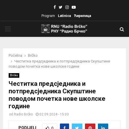
Facebook
Twitter
Instagram
Youtube
Program
Latinica
Ћирилица
PRIMARY
MENU
Početna
Brčko
Честитка предсједника и потпредсједника Скупштине
поводом почетка нове школске године
Brčko
Честитка предсједника и
потпредсједника Скупштине
поводом почетка нове школске
године
od
Radio Brčko
02.09.2024 - 15:03
PODIJELI
0