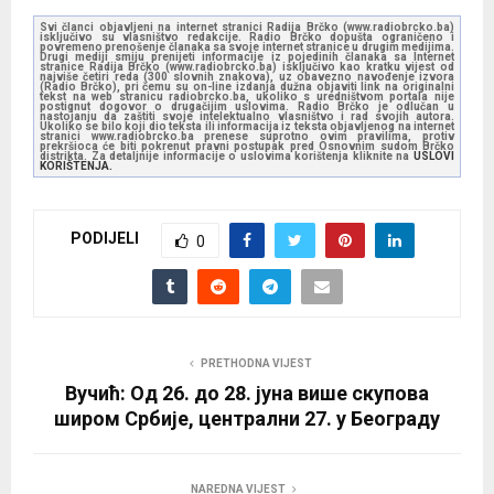
Svi članci objavljeni na internet stranici Radija Brčko (www.radiobrcko.ba)
isključivo su vlasništvo redakcije. Radio Brčko dopušta ograničeno i
povremeno prenošenje članaka sa svoje internet stranice u drugim medijima.
Drugi mediji smiju prenijeti informacije iz pojedinih članaka sa Internet
stranice Radija Brčko (www.radiobrcko.ba) isključivo kao kratku vijest od
najviše četiri reda (300 slovnih znakova), uz obavezno navođenje izvora
(Radio Brčko), pri čemu su on-line izdanja dužna objaviti link na originalni
tekst na web stranicu radiobrcko.ba, ukoliko s uredništvom portala nije
postignut dogovor o drugačijim uslovima. Radio Brčko je odlučan u
nastojanju da zaštiti svoje intelektualno vlasništvo i rad svojih autora.
Ukoliko se bilo koji dio teksta ili informacija iz teksta objavljenog na internet
stranici www.radiobrcko.ba prenese suprotno ovim pravilima, protiv
prekršioca će biti pokrenut pravni postupak pred Osnovnim sudom Brčko
distrikta. Za detaljnije informacije o uslovima korištenja kliknite na
USLOVI
KORIŠTENJA.
PODIJELI
0
PRETHODNA VIJEST
Вучић: Од 26. до 28. јуна више скупова
широм Србије, централни 27. у Београду
NAREDNA VIJEST