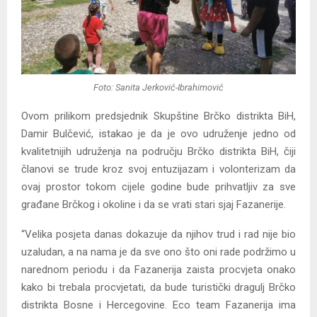
Foto: Sanita Jerković-Ibrahimović
Ovom prilikom predsjednik Skupštine Brčko distrikta BiH,
Damir Bulčević, istakao je da je ovo udruženje jedno od
kvalitetnijih udruženja na području Brčko distrikta BiH, čiji
članovi se trude kroz svoj entuzijazam i volonterizam da
ovaj prostor tokom cijele godine bude prihvatljiv za sve
građane Brčkog i okoline i da se vrati stari sjaj Fazanerije.
“Velika posjeta danas dokazuje da njihov trud i rad nije bio
uzaludan, a na nama je da sve ono što oni rade podržimo u
narednom periodu i da Fazanerija zaista procvjeta onako
kako bi trebala procvjetati, da bude turistički dragulj Brčko
distrikta Bosne i Hercegovine. Eco team Fazanerija ima