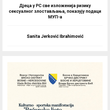
Дјеца у РС све изложенија ризику
сексуалног злостављања, показују подаци
МУП-а
Sanita Jerković Ibrahimović