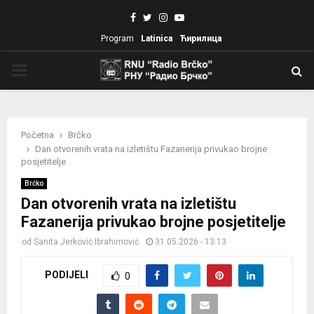
Facebook
Twitter
Instagram
Youtube
Program
Latinica
Ћирилица
PRIMARY
MENU
Početna
Brčko
Dan otvorenih vrata na izletištu Fazanerija privukao brojne
posjetitelje
Brčko
Dan otvorenih vrata na izletištu
Fazanerija privukao brojne posjetitelje
od
Sanita Jerković Ibrahimović
31.05.2026 - 13:13
PODIJELI
0