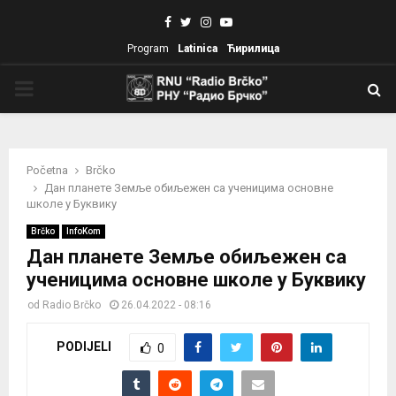
Facebook
Twitter
Instagram
Youtube
Program
Latinica
Ћирилица
PRIMARY
MENU
Početna
Brčko
Дан планете Земље обиљежен са ученицима основне
школе у Буквику
Brčko
InfoKom
Дан планете Земље обиљежен са
ученицима основне школе у Буквику
od
Radio Brčko
26.04.2022 - 08:16
PODIJELI
0