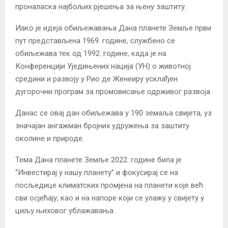
проналаска најбољих рјешења за њену заштиту.
Иако је идеја обиљежавања Дана планете Земље први
пут представљена 1969. године, службено се
обиљежава тек од 1992. године, када је на
Конференцији Уједињених нација (УН) о животној
средини и развоју у Рио де Женеиру усклађен
дугорочни програм за промовисање одрживог развоја.
Данас се овај дан обиљежава у 190 земаља свијета, уз
значајан ангажман бројних удружења за заштиту
околине и природе.
Тема Дана планете Земље 2022. године била је
“Инвестирај у нашу планету” и фокусирај се на
посљедице климатских промјена на планети које већ
сви осјећају, као и на напоре који се улажу у свијету у
циљу њиховог ублажавања.