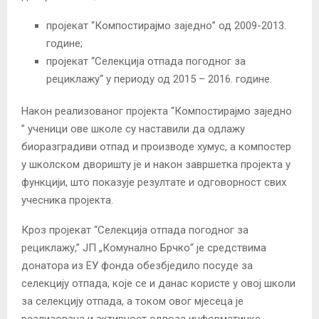
пројекат “Компостирајмо заједно” од 2009-2013.
године;
пројекат “Селекција отпада погодног за
рециклажу“ у периоду од 2015 – 2016. године.
Након реализованог пројекта “Компостирајмо заједно
” ученици ове школе су наставили да одлажу
биоразградиви отпад и производе хумус, а компостер
у школском дворишту је и након завршетка пројекта у
функцији, што показује резултате и одговорност свих
учесника пројекта.
Кроз пројекат “Селекција отпада погодног за
рециклажу,” ЈП „Комунално Брчко“ је средствима
донатора из ЕУ фонда обезбједило посуде за
селекцију отпада, које се и данас користе у овој школи
за селекцију отпада, а током овог мјесеца је
реализована и активност одвоза информатичке