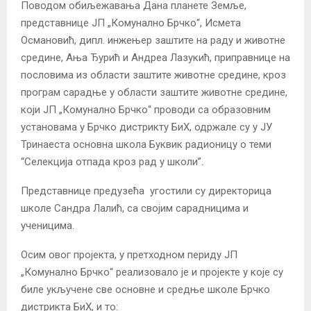
Поводом обиљежавања Дана планете Земље,
представнице ЈП „Комунално Брчко“, Исмета
Османовић, дипл. инжењер заштите на раду и животне
средине, Ања Ђурић и Андреа Лазукић, приправнице на
пословима из области заштите животне средине, кроз
програм сарадње у области заштите животне средине,
који ЈП „Комунално Брчко“ проводи са образовним
установама у Брчко дистрикту БиХ, одржале су у ЈУ
Тринаеста основна школа Буквик радионицу о теми
“Селекција отпада кроз рад у школи”.
Представнице предузећа угостили су директорица
школе Сандра Лалић, са својим сарадницима и
ученицима.
Осим овог пројекта, у претходном периду ЈП
„Комунално Брчко“ реализовало је и пројекте у које су
биле укључене све основне и средње школе Брчко
дистрикта БиХ, и то: