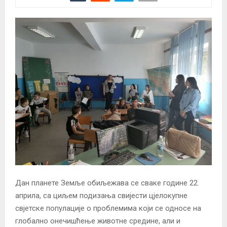
Дан планете Земље обиљежава се сваке године 22.
априла, са циљем подизања свијести цјелокупне
свјетске популације о проблемима који се односе на
глобално онечишћење животне средине, али и