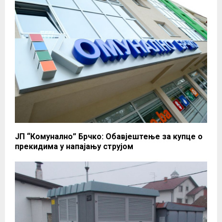
ЈП “Комунално” Брчко: Обавјештење за купце о
прекидима у напајању струјом