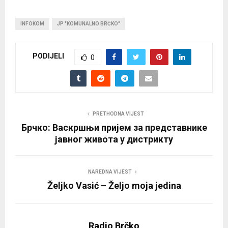
INFOKOM
JP "KOMUNALNO BRČKO"
PODIJELI
0
PRETHODNA VIJEST
Брчко: Васкршњи пријем за представнике
јавног живота у дистрикту
NAREDNA VIJEST
Željko Vasić – Željo moja jedina
Radio Brčko