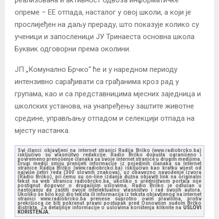
опреме – ЕЕ отпада, насталог у овој школи, а који је
прослијеђен на даљу прераду, што показује колико су
ученици и запосленици ЈУ Тринаеста основна школа
Буквик одговорни према околини.
ЈП „Комунално Брчко“ ће и у наредном периоду
интензивно сарађивати са грађанима кроз рад у
групама, као и са представницима мјесних заједница и
школских установа, на унапређењу заштите животне
средине, управљању отпадом и селекцији отпада на
мјесту настанка.
Svi članci objavljeni na internet stranici Radija Brčko (www.radiobrcko.ba)
isključivo su vlasništvo redakcije. Radio Brčko dopušta ograničeno i
povremeno prenošenje članaka sa svoje internet stranice u drugim medijima.
Drugi mediji smiju prenijeti informacije iz pojedinih članaka sa Internet
stranice Radija Brčko (www.radiobrcko.ba) isključivo kao kratku vijest od
najviše četiri reda (300 slovnih znakova), uz obavezno navođenje izvora
(Radio Brčko), pri čemu su on-line izdanja dužna objaviti link na originalni
tekst na web stranicu radiobrcko.ba, ukoliko s uredništvom portala nije
postignut dogovor o drugačijim uslovima. Radio Brčko je odlučan u
nastojanju da zaštiti svoje intelektualno vlasništvo i rad svojih autora.
Ukoliko se bilo koji dio teksta ili informacija iz teksta objavljenog na internet
stranici www.radiobrcko.ba prenese suprotno ovim pravilima, protiv
prekršioca će biti pokrenut pravni postupak pred Osnovnim sudom Brčko
distrikta. Za detaljnije informacije o uslovima korištenja kliknite na
USLOVI
KORIŠTENJA.