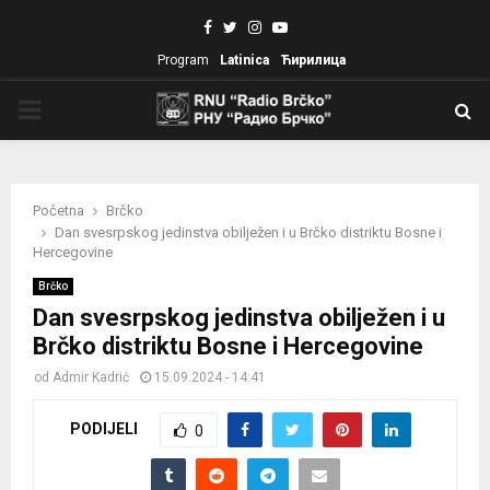
Facebook
Twitter
Instagram
Youtube
Program
Latinica
Ћирилица
PRIMARY
MENU
Početna
Brčko
Dan svesrpskog jedinstva obilježen i u Brčko distriktu Bosne i
Hercegovine
Brčko
Dan svesrpskog jedinstva obilježen i u
Brčko distriktu Bosne i Hercegovine
od
Admir Kadrić
15.09.2024 - 14:41
PODIJELI
0