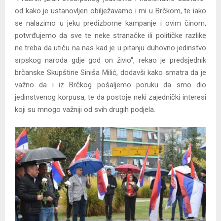
od kako je ustanovljen obilježavamo i mi u Brčkom, te iako
se nalazimo u jeku predizborne kampanje i ovim činom,
potvrđujemo da sve te neke stranačke ili političke razlike
ne treba da utiču na nas kad je u pitanju duhovno jedinstvo
srpskog naroda gdje god on živio“, rekao je predsjednik
brčanske Skupštine Siniša Milić, dodavši kako smatra da je
važno da i iz Brčkog pošaljemo poruku da smo dio
jedinstvenog korpusa, te da postoje neki zajednički interesi
koji su mnogo važniji od svih drugih podjela.