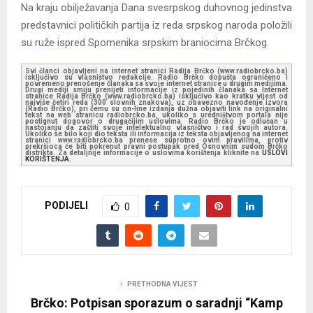
Na kraju obilježavanja Dana svesrpskog duhovnog jedinstva
predstavnici političkih partija iz reda srpskog naroda položili
su ruže ispred Spomenika srpskim braniocima Brčkog.
Svi članci objavljeni na internet stranici Radija Brčko (www.radiobrcko.ba)
isključivo su vlasništvo redakcije. Radio Brčko dopušta ograničeno i
povremeno prenošenje članaka sa svoje internet stranice u drugim medijima.
Drugi mediji smiju prenijeti informacije iz pojedinih članaka sa Internet
stranice Radija Brčko (www.radiobrcko.ba) isključivo kao kratku vijest od
najviše četiri reda (300 slovnih znakova), uz obavezno navođenje izvora
(Radio Brčko), pri čemu su on-line izdanja dužna objaviti link na originalni
tekst na web stranicu radiobrcko.ba, ukoliko s uredništvom portala nije
postignut dogovor o drugačijim uslovima. Radio Brčko je odlučan u
nastojanju da zaštiti svoje intelektualno vlasništvo i rad svojih autora.
Ukoliko se bilo koji dio teksta ili informacija iz teksta objavljenog na internet
stranici www.radiobrcko.ba prenese suprotno ovim pravilima, protiv
prekršioca će biti pokrenut pravni postupak pred Osnovnim sudom Brčko
distrikta. Za detaljnije informacije o uslovima korištenja kliknite na
USLOVI
KORIŠTENJA.
PODIJELI
0
PRETHODNA VIJEST
Brčko: Potpisan sporazum o saradnji “Kamp