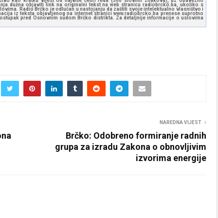
učivo kao kratku vijest od najviše četiri reda (300 slovnih znakova), uz obavezno
ja dužna objaviti link na originalni tekst na web stranicu radiobrcko.ba, ukoliko s
ovima. Radio Brčko je odlučan u nastojanju da zaštiti svoje intelektualno vlasništvo i
ormacija iz teksta objavljenog na internet stranici www.radiobrcko.ba prenese suprotno
 postupak pred Osnovnim sudom Brčko distrikta. Za detaljnije informacije o uslovima
NAREDNA VIJEST
ona
Brčko: Odobreno formiranje radnih
grupa za izradu Zakona o obnovljivim
izvorima energije