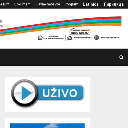
Latinica
Ћирилица
resum
Dokumenti
Javne nabavke
Program