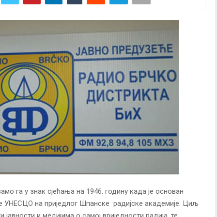
амо га у знак сјећања на 1946. годину када је основан
 је УНЕСЦО на приједлог Шпанске радијске академије. Циљ
и јавности и медијима о самој вриједности радија, те