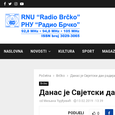
Facebook
Twitter
Instagram
Youtube
NASLOVNA
NOVOSTI
KULTURA
SPORT
MAGAZ
Početna
Brčko
Данас је Свјетски дан радија
Brčko
Данас је Свјетски д
od
Миљана Ђурђевић
13.02.2019 - 13:39
PODIJELI
0