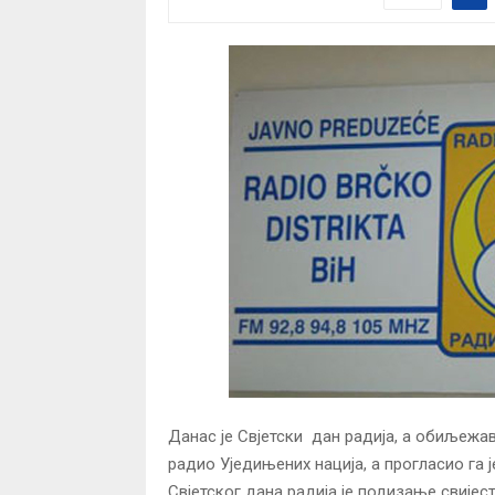
Данас је Свјетски дан радија, а обиљежав
радио Уједињених нација, а прогласио га
Свјетског дана радија је подизање свијест