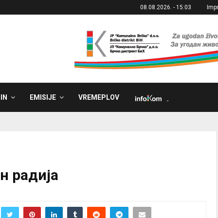
08.08.2026. - 15:03
Imp
IN
EMISIJE
VREMEPLOV
˼
ан радија