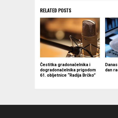
RELATED POSTS
Čestitka gradonačelnika i
Danas 
dogradonačelnika prigodom
dan ra
61. obljetnice “Radija Brčko”