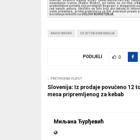
Internet stranice Radija Brčko (www.radiobrcko.ba) isklj
navođenje izvora (Radio Brčko), pri čemu su on-line izdan
uredništvom portala nije postignut dogovor o drugačijim usl
rad svojih autora. Ukoliko se bilo koji dio teksta ili inf
ovim pravilima, protiv prekršioca će biti pokrenut pravni
korištenja kliknite na
USLOVI KORIŠTENJA.
RADIO BRČKO
SVJETSKI DAN RADIJA
PODIJELI
0
PRETHODNA VIJEST
Slovenija: Iz prodaje povučeno 12 t
mesa pripremljenog za kebab
Миљана Ђурђевић