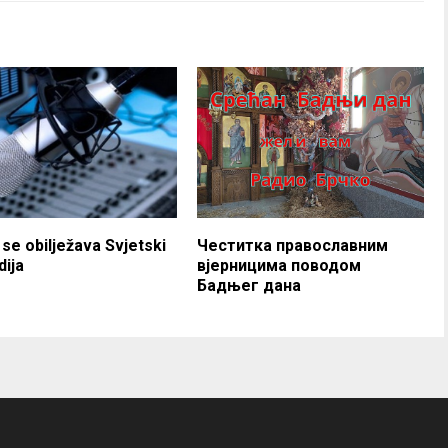
se obilježava Svjetski
Честитка православним
dija
вјерницима поводом
Бадњег дана