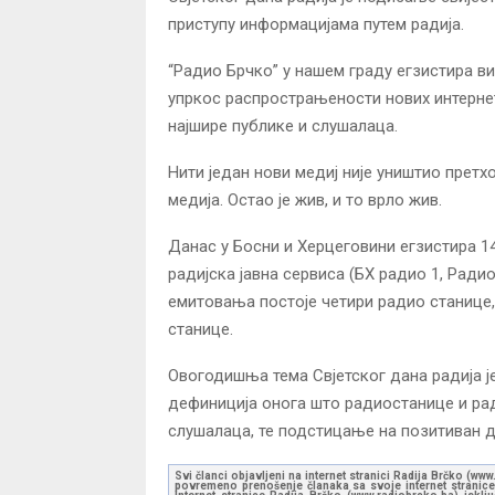
приступу информацијама путем радија.
“Радио Брчко” у нашем граду егзистира ви
упркос распрострањености нових интерне
најшире публике и слушалаца.
Нити један нови медиј није уништио претх
медија. Остао је жив, и то врло жив.
Данас у Босни и Херцеговини егзистира 149
радијска јавна сервиса (БХ радио 1, Рад
емитовања постоје четири радио станице, 
станице.
Овогодишња тема Свјетског дана радија је 
дефиниција онога што радиостанице и ра
слушалаца, те подстицање на позитиван д
Svi članci objavljeni na internet stranici Radija Brčko (w
povremeno prenošenje članaka sa svoje internet stranice 