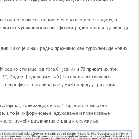
ше од пола вијека, односно скоро шездесет година, а
тских комуникационих платформи, радио и даље допире до
одни. Тако је и наш радио преживио све турбуленције нових
 радио станица, од тога 61 јавних и 78 приватних, три
ио РС, Радио Федерације БиХ). На средњим таласима
а непрофитне организације у БиХ посједују три радио
„Дијалог, толеранција и мир”. Тај је мото заправо
де, а то је информисање, едуковање и повезивање
ијалог између различитих страна и окружења.
ww.radiobrcko.ba) isključivo su vlasništvo redakcije. Radio Brčko dopušta ograničeno i
u drugim medijima. Drugi mediji smiju prenijeti informacije iz pojedinih članaka sa