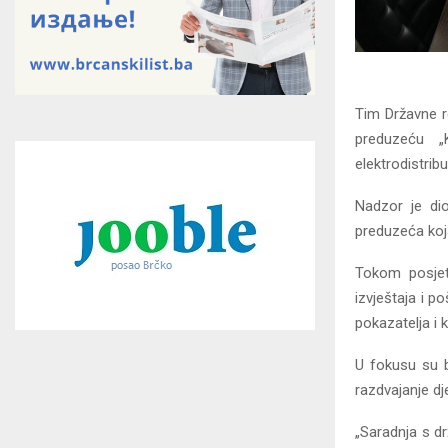
Tim Državne r
preduzeću „
elektrodistribu
Nadzor je dio
preduzeća koja
Tokom posjete
izvještaja i p
pokazatelja i 
U fokusu su bi
razdvajanje dj
„Saradnja s d