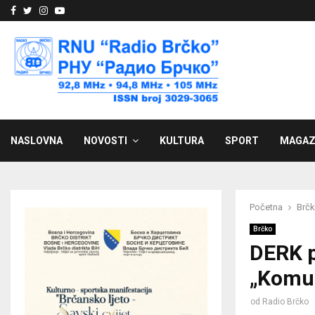
Facebook
Twitter
Instagram
Youtube
NASLOVNA
NOVOSTI
KULTURA
SPORT
MAGAZ
Početna
Brč
Brčko
DERK p
„Komu
od
Radio Brčko