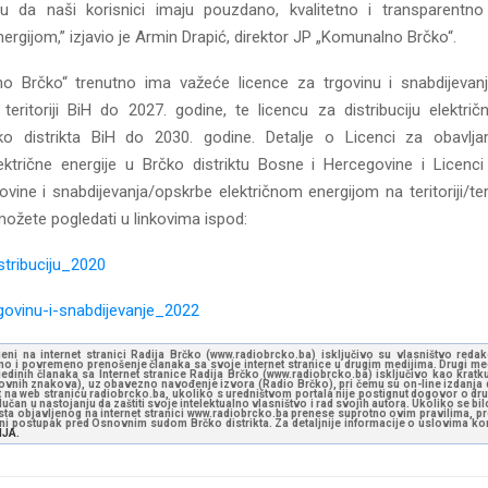
ju da naši korisnici imaju pouzdano, kvalitetno i transparentno
ergijom,” izjavio je Armin Drapić, direktor JP „Komunalno Brčko“.
o Brčko“ trenutno ima važeće licence za trgovinu i snabdijevanj
teritoriji BiH do 2027. godine, te licencu za distribuciju električ
o distrikta BiH do 2030. godine. Detalje o Licenci za obavljan
električne energije u Brčko distriktu Bosne i Hercegovine i Licenci
govine i snabdijevanja/opskrbe električnom energijom na teritoriji/ter
ožete pogledati u linkovima ispod:
stribuciju_2020
govinu-i-snabdijevanje_2022
jeni na internet stranici Radija Brčko (www.radiobrcko.ba) isključivo su vlasništvo reda
o i povremeno prenošenje članaka sa svoje internet stranice u drugim medijima. Drugi medi
jedinih članaka sa Internet stranice Radija Brčko (www.radiobrcko.ba) isključivo kao kratku
slovnih znakova), uz obavezno navođenje izvora (Radio Brčko), pri čemu su on-line izdanja d
st na web stranicu radiobrcko.ba, ukoliko s uredništvom portala nije postignut dogovor o dr
učan u nastojanju da zaštiti svoje intelektualno vlasništvo i rad svojih autora. Ukoliko se bilo 
ksta objavljenog na internet stranici www.radiobrcko.ba prenese suprotno ovim pravilima, pr
vni postupak pred Osnovnim sudom Brčko distrikta. Za detaljnije informacije o uslovima kori
NJA.