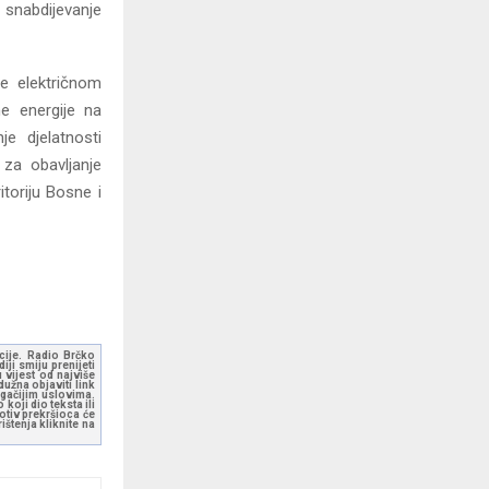
 snabdijevanje
e električnom
ne energije na
je djelatnosti
 za obavljanje
itoriju Bosne i
kcije. Radio Brčko
ji smiju prenijeti
 vijest od najviše
užna objaviti link
ugačijim uslovima.
koji dio teksta ili
otiv prekršioca će
štenja kliknite na