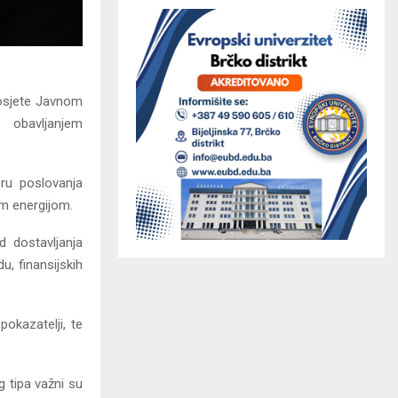
posjete Javnom
 obavljanjem
eru poslovanja
om energijom.
d dostavljanja
u, finansijskih
pokazatelji, te
 tipa važni su