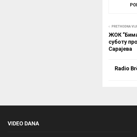
PO
PRETHODNA VIJ
ЖОК “Бима
суботу про
Сарајева
Radio Br
VIDEO DANA