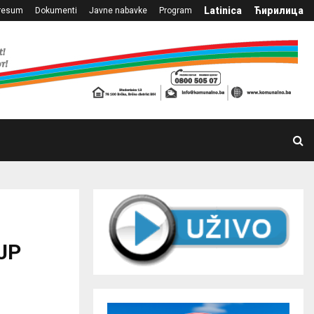
Latinica
Ћирилица
resum
Dokumenti
Javne nabavke
Program
 JP