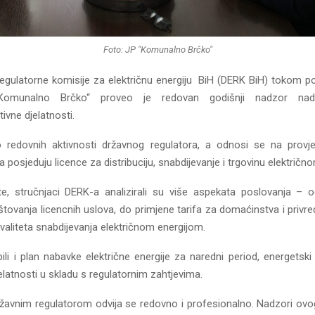
Foto: JP "Komunalno Brčko"
egulatorne komisije za električnu energiju BiH (DERK BiH) tokom 
Komunalno Brčko“ proveo je redovan godišnji nadzor nad
tivne djelatnosti.
 redovnih aktivnosti državnog regulatora, a odnosi se na provj
 posjeduju licence za distribuciju, snabdijevanje i trgovinu električn
, stručnjaci DERK-a analizirali su više aspekata poslovanja – o
oštovanja licencnih uslova, do primjene tarifa za domaćinstva i privred
kvaliteta snabdijevanja električnom energijom.
li i plan nabavke električne energije za naredni period, energetski 
elatnosti u skladu s regulatornim zahtjevima.
ržavnim regulatorom odvija se redovno i profesionalno. Nadzori ovog