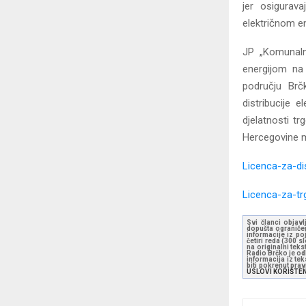
jer osigurava
električnom en
JP „Komunaln
energijom na 
području Brčk
distribucije 
djelatnosti tr
Hercegovine m
Licenca-za-di
Licenca-za-tr
Svi članci objavl
dopušta ograničen
informacije iz po
četiri reda (300 
na originalni tek
Radio Brčko je odl
informacija iz te
biti pokrenut pra
USLOVI KORIŠTE