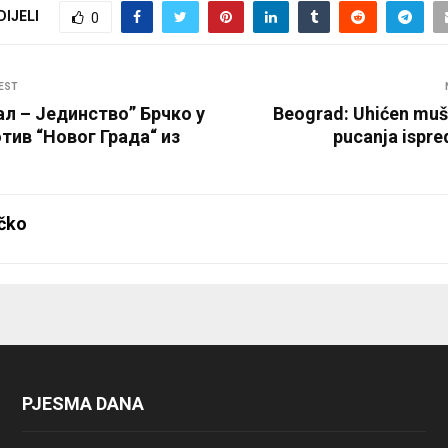
DIJELI
0
EST
л – Јединство” Брчко у
Beograd: Uhićen mu
тив “Новог Града“ из
pucanja ispre
čko
PJESMA DANA