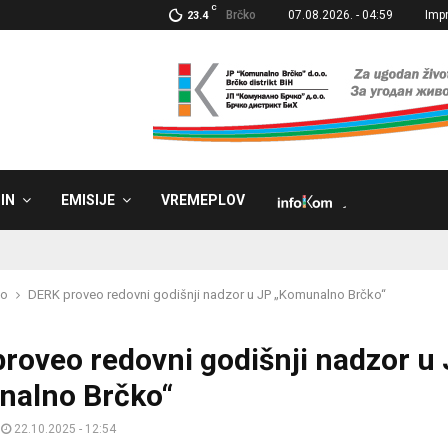
C
Brčko
07.08.2026. - 04:59
Imp
23.4
IN
EMISIJE
VREMEPLOV
˼
ko
DERK proveo redovni godišnji nadzor u JP „Komunalno Brčko“
roveo redovni godišnji nadzor u
nalno Brčko“
22.10.2025 - 12:54