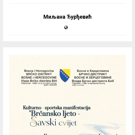
Миљана Ђурђевић