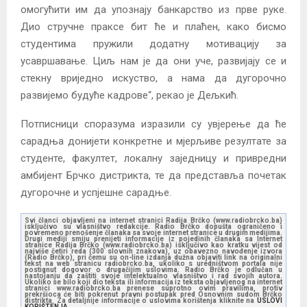
омогућити им да упознају банкарство из прве руке.
Дио стручне праксе бит ће и плаћен, како бисмо
студентима пружили додатну мотивацију за
усавршавање. Циљ нам је да они уче, развијају се и
стекну вриједно искуство, а нама да дугорочно
развијемо будуће кадрове“, рекао је Дељкић.
Потписници споразума изразили су увјерење да ће
сарадња донијети конкретне и мјерљиве резултате за
студенте, факултет, локалну заједницу и привредни
амбијент Брчко дистрикта, те да представља почетак
дугорочне и успјешне сарадње.
Svi članci objavljeni na internet stranici Radija Brčko (www.radiobrcko.ba)
isključivo su vlasništvo redakcije. Radio Brčko dopušta ograničeno i
povremeno prenošenje članaka sa svoje internet stranice u drugim medijima.
Drugi mediji smiju prenijeti informacije iz pojedinih članaka sa Internet
stranice Radija Brčko (www.radiobrcko.ba) isključivo kao kratku vijest od
najviše četiri reda (300 slovnih znakova), uz obavezno navođenje izvora
(Radio Brčko), pri čemu su on-line izdanja dužna objaviti link na originalni
tekst na web stranicu radiobrcko.ba, ukoliko s uredništvom portala nije
postignut dogovor o drugačijim uslovima. Radio Brčko je odlučan u
nastojanju da zaštiti svoje intelektualno vlasništvo i rad svojih autora.
Ukoliko se bilo koji dio teksta ili informacija iz teksta objavljenog na internet
stranici www.radiobrcko.ba prenese suprotno ovim pravilima, protiv
prekršioca će biti pokrenut pravni postupak pred Osnovnim sudom Brčko
distrikta. Za detaljnije informacije o uslovima korištenja kliknite na
USLOVI
KORIŠTENJA.