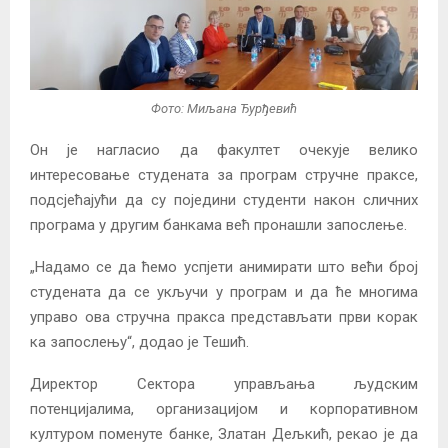
Фото: Миљана Ђурђевић
Он је нагласио да факултет очекује велико
интересовање студената за програм стручне праксе,
подсјећајући да су поједини студенти након сличних
програма у другим банкама већ пронашли запослење.
„Надамо се да ћемо успјети анимирати што већи број
студената да се укључи у програм и да ће многима
управо ова стручна пракса представљати први корак
ка запослењу“, додао је Тешић.
Директор Сектора управљања људским
потенцијалима, организацијом и корпоративном
културом поменуте банке, Златан Дељкић, рекао је да