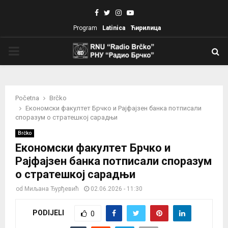
Facebook
Twitter
Instagram
Youtube
Program
Latinica
Ћирилица
PRIMARY
MENU
Početna
Brčko
Економски факултет Брчко и Рајфајзен банка потписали
споразум о стратешкој сарадњи
Brčko
Економски факултет Брчко и
Рајфајзен банка потписали споразум
о стратешкој сарадњи
od
Миљана Ђурђевић
02.06.2026 - 11:30
PODIJELI
0