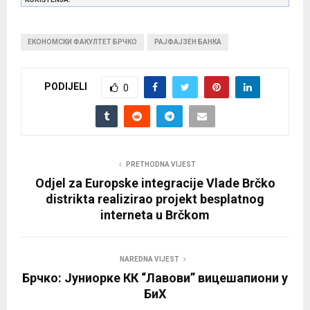
ЕКОНОМСКИ ФАКУЛТЕТ БРЧКО
РАЈФАЈЗЕН БАНКА
PODIJELI
0
PRETHODNA VIJEST
Odjel za Europske integracije Vlade Brčko
distrikta realizirao projekt besplatnog
interneta u Brčkom
NAREDNA VIJEST
Брчко: Јуниорке КК “Лавови” вицешапиони у
БиХ