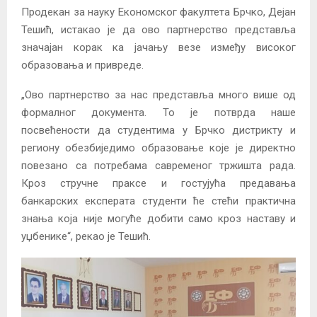
Продекан за науку Економског факултета Брчко, Дејан
Тешић, истакао је да ово партнерство представља
значајан корак ка јачању везе између високог
образовања и привреде.
„Ово партнерство за нас представља много више од
формалног документа. То је потврда наше
посвећености да студентима у Брчко дистрикту и
региону обезбиједимо образовање које је директно
повезано са потребама савременог тржишта рада.
Кроз стручне праксе и гостујућа предавања
банкарских експерата студенти ће стећи практична
знања која није могуће добити само кроз наставу и
уџбенике“, рекао је Тешић.