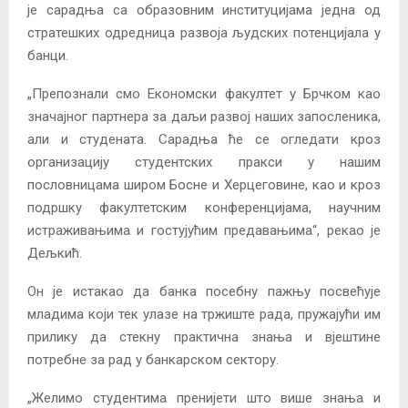
је сарадња са образовним институцијама једна од
стратешких одредница развоја људских потенцијала у
банци.
„Препознали смо Економски факултет у Брчком као
значајног партнера за даљи развој наших запосленика,
али и студената. Сарадња ће се огледати кроз
организацију студентских пракси у нашим
пословницама широм Босне и Херцеговине, као и кроз
подршку факултетским конференцијама, научним
истраживањима и гостујућим предавањима“, рекао је
Дељкић.
Он је истакао да банка посебну пажњу посвећује
младима који тек улазе на тржиште рада, пружајући им
прилику да стекну практична знања и вјештине
потребне за рад у банкарском сектору.
„Желимо студентима пренијети што више знања и