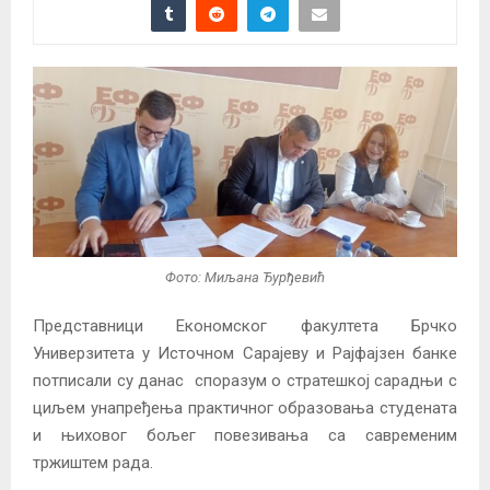
Фото: Миљана Ђурђевић
Представници Економског факултета Брчко
Универзитета у Источном Сарајеву и Рајфајзен банке
потписали су данас споразум о стратешкој сарадњи с
циљем унапређења практичног образовања студената
и њиховог бољег повезивања са савременим
тржиштем рада.