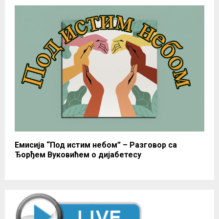
Емисија “Под истим небом” – Разговор са
Ђорђем Вуковићем о дијабетесу