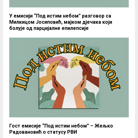
У емисији “Под истим небом” разговор са
Милкицом Јосиповић, мајком дјечака који
болује од парцијалне епилепсије
Гост емисије “Под истим небом” – Жељко
Радовановић о статусу РВИ