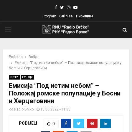
Facebook
Twitter
Instagram
Youtube
Program
Latinica
Ћирилица
PRIMARY
MENU
Početna
Brčko
Емисија “Под истим небом” – Положај ромске популације у
Босни и Херцеговини
Brčko
Emisije
Емисија “Под истим небом” –
Положај ромске популације у Босни
и Херцеговини
od
Radio Brčko
15.03.2022 - 11:35
PODIJELI
0