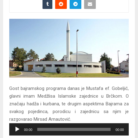
Gost bajramskog programa danas je Mustafa ef. Gobeljić,
glavni imam Medžlisa Islamske zajednice u Brčkom. O
značaju hadža i kurbana, te drugim aspektima Bajrama za
svakog pojedinca, porodicu i zajednicu sa njim je
razgovarao Mirsad Arnautović.
A
00:00
00:00
u