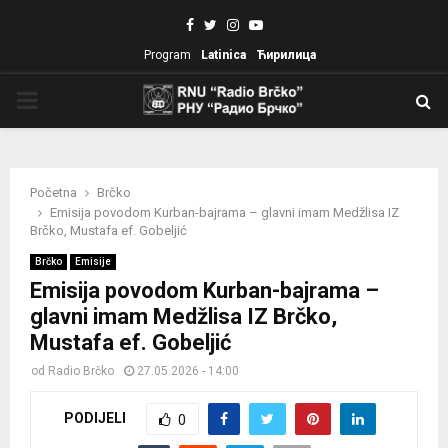
Facebook
Twitter
Instagram
Youtube
Program
Latinica
Ћирилица
PRIMARY
MENU
Početna
Brčko
Emisija povodom Kurban-bajrama – glavni imam Medžlisa IZ
Brčko, Mustafa ef. Gobeljić
Brčko
Emisije
Emisija povodom Kurban-bajrama –
glavni imam Medžlisa IZ Brčko,
Mustafa ef. Gobeljić
od
Radio Brčko
27.05.2026 - 14:00
PODIJELI
0