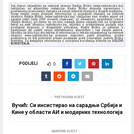
d
Svi članci objavljeni na internet stranici Radija Brčko (www.radiobrcko.ba)
isključivo su vlasništvo redakcije. Radio Brčko dopušta ograničeno i
i
povremeno prenošenje članaka sa svoje internet stranice u drugim medijima.
Drugi mediji smiju prenijeti informacije iz pojedinih članaka sa Internet
stranice Radija Brčko (www.radiobrcko.ba) isključivo kao kratku vijest od
o
najviše četiri reda (300 slovnih znakova), uz obavezno navođenje izvora
(Radio Brčko), pri čemu su on-line izdanja dužna objaviti link na originalni
tekst na web stranicu radiobrcko.ba, ukoliko s uredništvom portala nije
P
postignut dogovor o drugačijim uslovima. Radio Brčko je odlučan u
nastojanju da zaštiti svoje intelektualno vlasništvo i rad svojih autora.
l
Ukoliko se bilo koji dio teksta ili informacija iz teksta objavljenog na internet
stranici www.radiobrcko.ba prenese suprotno ovim pravilima, protiv
prekršioca će biti pokrenut pravni postupak pred Osnovnim sudom Brčko
a
distrikta. Za detaljnije informacije o uslovima korištenja kliknite na
USLOVI
KORIŠTENJA.
y
e
PODIJELI
r
0
PRETHODNA VIJEST
Вучић: Си инсистирао на сарадњи Србије и
Кине у области АИ и модерних технологија
NAREDNA VIJEST