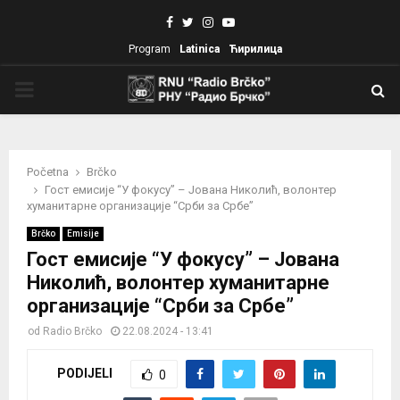
Facebook
Twitter
Instagram
Youtube
Program
Latinica
Ћирилица
PRIMARY
MENU
Početna
Brčko
Гост емисије “У фокусу” – Јована Николић, волонтер
хуманитарне организације “Срби за Србе”
Brčko
Emisije
Гост емисије “У фокусу” – Јована
Николић, волонтер хуманитарне
организације “Срби за Србе”
od
Radio Brčko
22.08.2024 - 13:41
PODIJELI
0