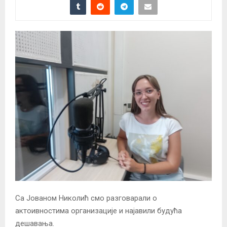
Са Јованом Николић смо разговарали о
актоивностима организације и најавили будућа
дешавања.