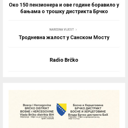
Око 150 пензионера и ове године боравилo у
бањама о трошку дистрикта Брчко
NAREDNA VIJEST
Тродневна жалост у Санском Мосту
Radio Brčko