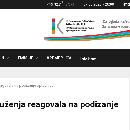
C
Brčko
07.08.2026. - 20:08
Imp
32.7
IN
EMISIJE
VREMEPLOV
˼
eagovala na podizanje optužnice
uženja reagovala na podizanje