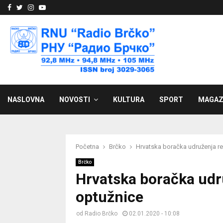
Facebook
Twitter
Instagram
Youtube
NASLOVNA
NOVOSTI
KULTURA
SPORT
MAGAZ
Početna
Brčko
Hrvatska boračka udruženja r
Brčko
Hrvatska boračka udr
optužnice
od
Radio Brčko
02.01.2020 - 10:08