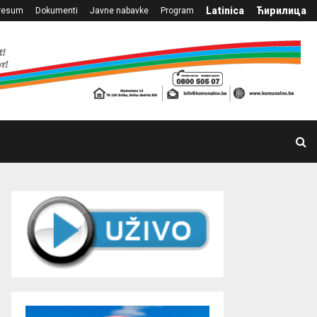
Latinica
Ћирилица
resum
Dokumenti
Javne nabavke
Program