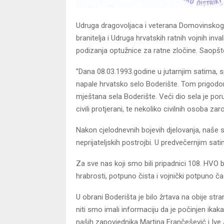
Udruga dragovoljaca i veterana Domovinskog ra
branitelja i Udruga hrvatskih ratnih vojnih 
podizanja optužnice za ratne zločine. Saopšt
”Dana 08.03.1993.godine u jutarnjim satima, 
napale hrvatsko selo Boderište. Tom prigodom 
mještana sela Boderište. Veći dio sela je poru
civili protjerani, te nekoliko civilnih osoba z
Nakon cjelodnevnih bojevih djelovanja, naše 
neprijateljskih postrojbi. U predvečernjim sat
Za sve nas koji smo bili pripadnici 108. HVO br
hrabrosti, potpuno čista i vojnički potpuno č
U obrani Boderišta je bilo žrtava na obije stra
niti smo imali informaciju da je počinjen ikak
naših zapovjednika Martina Frančešević i Ive