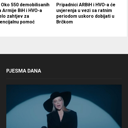
 Oko 550 demobilisanih
Pripadnici ARBiH i HVO-a će
 Armije BiH i HVO-a
uvjerenja u vezi sa ratnim
elo zahtjev za
periodom uskoro dobijati u
encijalnu pomoć
Brčkom
PJESMA DANA