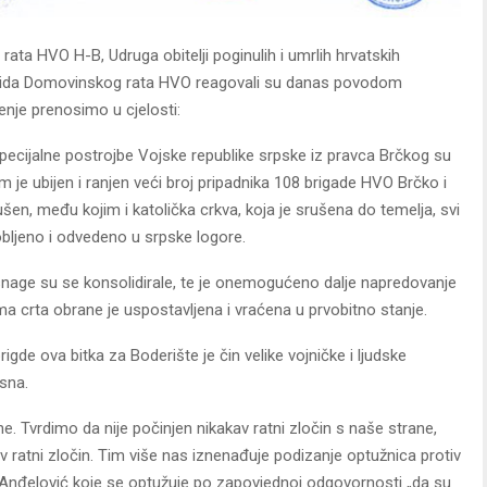
ta HVO H-B, Udruga obitelji poginulih i umrlih hrvatskih
invalida Domovinskog rata HVO reagovali su danas povodom
enje prenosimo u cjelosti:
specijalne postrojbe Vojske republike srpske iz pravca Brčkog su
je ubijen i ranjen veći broj pripadnika 108 brigade HVO Brčko i
šen, među kojim i katolička crkva, koja je srušena do temelja, svi
arobljeno i odvedeno u srpske logore.
snage su se konsolidirale, te je onemogućeno dalje napredovanje
ima crta obrane je uspostavljena i vraćena u prvobitno stanje.
igde ova bitka za Boderište je čin velike vojničke i ljudske
asna.
ne. Tvrdimo da nije počinjen nikakav ratni zločin s naše strane,
av ratni zločin. Tim više nas iznenađuje podizanje optužnica protiv
 Anđelović koje se optužuje po zapovjednoj odgovornosti „da su