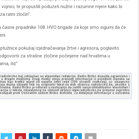
i vojnici, te propustili poduzeti nužne i razumne mjere kako bi
 za ratni zločin“.
na časne pripadnike 108. HVO brigade za koje smo sigurni da će
eni.
užnice pokušaj izjednačavanja žrtve i agresora, poglavito
i odgovorni za strašne zločine počinjene nad hrvatima u
ma, itd.”
ww.radiobrcko.ba) isključivo su vlasništvo redakcije. Radio Brčko dopušta ograničeno i
u drugim medijima. Drugi mediji smiju prenijeti informacije iz pojedinih članaka sa
učivo kao kratku vijest od najviše četiri reda (300 slovnih znakova), uz obavezno
ja dužna objaviti link na originalni tekst na web stranicu radiobrcko.ba, ukoliko s
ovima. Radio Brčko je odlučan u nastojanju da zaštiti svoje intelektualno vlasništvo i
ormacija iz teksta objavljenog na internet stranici www.radiobrcko.ba prenese suprotno
 postupak pred Osnovnim sudom Brčko distrikta. Za detaljnije informacije o uslovima