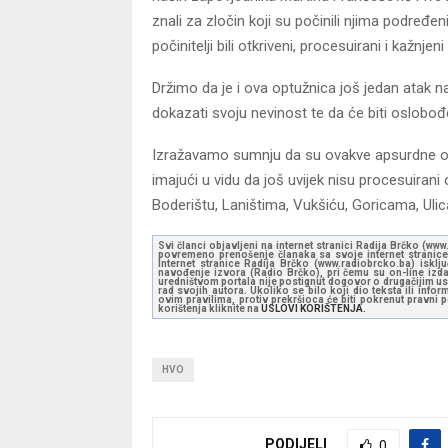
znali za zločin koji su počinili njima podređen
počinitelji bili otkriveni, procesuirani i kažnjeni
Držimo da je i ova optužnica još jedan atak 
dokazati svoju nevinost te da će biti oslobođ
Izražavamo sumnju da su ovakve apsurdne opt
imajući u vidu da još uvijek nisu procesuiran
Boderištu, Laništima, Vukšiću, Goricama, Ulica
Svi članci objavljeni na internet stranici Radija Brčko (w
povremeno prenošenje članaka sa svoje internet stranice 
Internet stranice Radija Brčko (www.radiobrcko.ba) isklj
navođenje izvora (Radio Brčko), pri čemu su on-line izdan
uredništvom portala nije postignut dogovor o drugačijim usl
rad svojih autora. Ukoliko se bilo koji dio teksta ili inf
ovim pravilima, protiv prekršioca će biti pokrenut pravni
korištenja kliknite na
USLOVI KORIŠTENJA.
HVO
PODIJELI
0