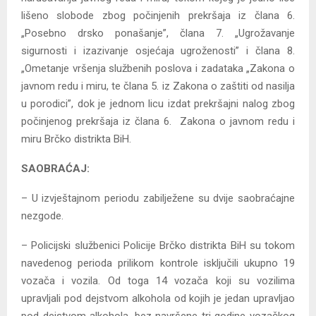
lišeno slobode zbog počinjenih prekršaja iz člana 6.
„Posebno drsko ponašanje”, člana 7. „Ugrožavanje
sigurnosti i izazivanje osjećaja ugroženosti” i člana 8.
„Ometanje vršenja službenih poslova i zadataka „Zakona o
javnom redu i miru, te člana 5. iz Zakona o zaštiti od nasilja
u porodici”, dok je jednom licu izdat prekršajni nalog zbog
počinjenog prekršaja iz člana 6. Zakona o javnom redu i
miru Brčko distrikta BiH.
SAOBRAĆAJ:
– U izvještajnom periodu zabilježene su dvije saobraćajne
nezgode.
– Policijski službenici Policije Brčko distrikta BiH su tokom
navedenog perioda prilikom kontrole isključili ukupno 19
vozača i vozila. Od toga 14 vozača koji su vozilima
upravljali pod dejstvom alkohola od kojih je jedan upravljao
pod dejstvom alkohola, bez navršene tri godine vozačkog