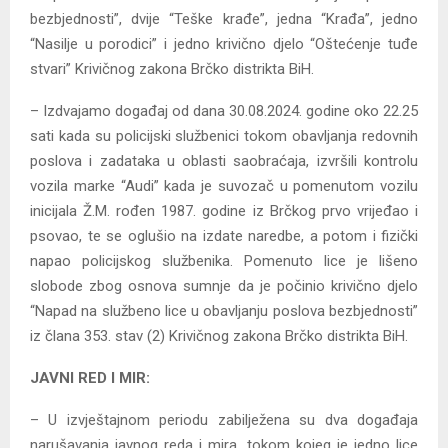
bezbjednosti”, dvije “Teške krađe”, jedna “Krađa”, jedno
“Nasilje u porodici” i jedno krivično djelo “Oštećenje tuđe
stvari” Krivičnog zakona Brčko distrikta BiH.
– Izdvajamo događaj od dana 30.08.2024. godine oko 22.25
sati kada su policijski službenici tokom obavljanja redovnih
poslova i zadataka u oblasti saobraćaja, izvršili kontrolu
vozila marke “Audi” kada je suvozač u pomenutom vozilu
inicijala Ž.M. rođen 1987. godine iz Brčkog prvo vrijeđao i
psovao, te se oglušio na izdate naredbe, a potom i fizički
napao policijskog službenika. Pomenuto lice je lišeno
slobode zbog osnova sumnje da je počinio krivično djelo
“Napad na službeno lice u obavljanju poslova bezbjednosti”
iz člana 353. stav (2) Krivičnog zakona Brčko distrikta BiH.
JAVNI RED I MIR:
– U izvještajnom periodu zabilježena su dva događaja
narušavanja javnog reda i mira, tokom kojeg je jedno lice