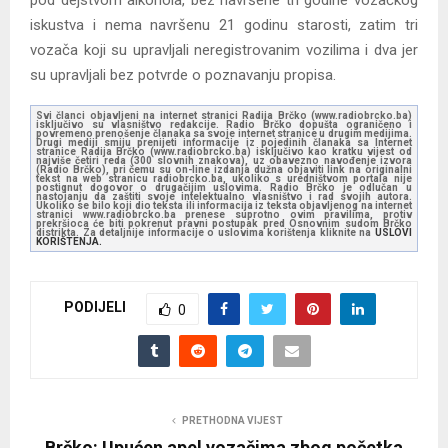
iskustva i nema navršenu 21 godinu starosti, zatim tri
vozača koji su upravljali neregistrovanim vozilima i dva jer
su upravljali bez potvrde o poznavanju propisa.
Svi članci objavljeni na internet stranici Radija Brčko (www.radiobrcko.ba)
isključivo su vlasništvo redakcije. Radio Brčko dopušta ograničeno i
povremeno prenošenje članaka sa svoje internet stranice u drugim medijima.
Drugi mediji smiju prenijeti informacije iz pojedinih članaka sa Internet
stranice Radija Brčko (www.radiobrcko.ba) isključivo kao kratku vijest od
najviše četiri reda (300 slovnih znakova), uz obavezno navođenje izvora
(Radio Brčko), pri čemu su on-line izdanja dužna objaviti link na originalni
tekst na web stranicu radiobrcko.ba, ukoliko s uredništvom portala nije
postignut dogovor o drugačijim uslovima. Radio Brčko je odlučan u
nastojanju da zaštiti svoje intelektualno vlasništvo i rad svojih autora.
Ukoliko se bilo koji dio teksta ili informacija iz teksta objavljenog na internet
stranici www.radiobrcko.ba prenese suprotno ovim pravilima, protiv
prekršioca će biti pokrenut pravni postupak pred Osnovnim sudom Brčko
distrikta. Za detaljnije informacije o uslovima korištenja kliknite na
USLOVI
KORIŠTENJA.
PODIJELI
0
PRETHODNA VIJEST
Brčko: Upućen apel vozačima zbog početka