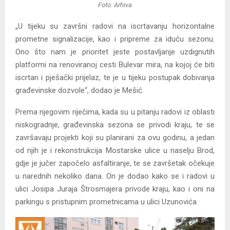
Foto: Arhiva
„U tijeku su završni radovi na iscrtavanju horizontalne
prometne signalizacije, kao i pripreme za iduću sezonu.
Ono što nam je prioritet jeste postavljanje uzdignutih
platformi na renoviranoj cesti Bulevar mira, na kojoj će biti
iscrtan i pješački prijelaz, te je u tijeku postupak dobivanja
građevinske dozvole“, dodao je Mešić.
Prema njegovim riječima, kada su u pitanju radovi iz oblasti
niskogradnje, građevinska sezona se privodi kraju, te se
završavaju projekti koji su planirani za ovu godinu, a jedan
od njih je i rekonstrukcija Mostarske ulice u naselju Brod,
gdje je jučer započelo asfaltiranje, te se završetak očekuje
u narednih nekoliko dana. On je dodao kako se i radovi u
ulici Josipa Juraja Štrosmajera privode kraju, kao i oni na
parkingu s pristupnim prometnicama u ulici Uzunovića.