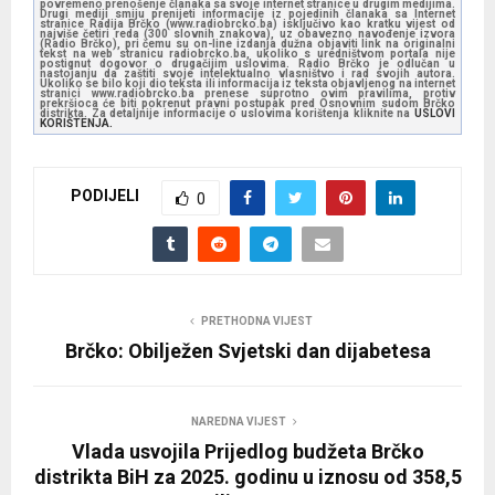
povremeno prenošenje članaka sa svoje internet stranice u drugim medijima.
Drugi mediji smiju prenijeti informacije iz pojedinih članaka sa Internet
stranice Radija Brčko (www.radiobrcko.ba) isključivo kao kratku vijest od
najviše četiri reda (300 slovnih znakova), uz obavezno navođenje izvora
(Radio Brčko), pri čemu su on-line izdanja dužna objaviti link na originalni
tekst na web stranicu radiobrcko.ba, ukoliko s uredništvom portala nije
postignut dogovor o drugačijim uslovima. Radio Brčko je odlučan u
nastojanju da zaštiti svoje intelektualno vlasništvo i rad svojih autora.
Ukoliko se bilo koji dio teksta ili informacija iz teksta objavljenog na internet
stranici www.radiobrcko.ba prenese suprotno ovim pravilima, protiv
prekršioca će biti pokrenut pravni postupak pred Osnovnim sudom Brčko
distrikta. Za detaljnije informacije o uslovima korištenja kliknite na
USLOVI
KORIŠTENJA.
PODIJELI
0
PRETHODNA VIJEST
Brčko: Obilježen Svjetski dan dijabetesa
NAREDNA VIJEST
Vlada usvojila Prijedlog budžeta Brčko
distrikta BiH za 2025. godinu u iznosu od 358,5