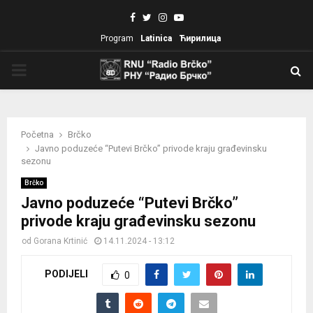
Facebook
Twitter
Instagram
Youtube
Program
Latinica
Ћирилица
PRIMARY
MENU
Početna
Brčko
Javno poduzeće “Putevi Brčko” privode kraju građevinsku
sezonu
Brčko
Javno poduzeće “Putevi Brčko”
privode kraju građevinsku sezonu
od
Gorana Krtinić
14.11.2024 - 13:12
PODIJELI
0