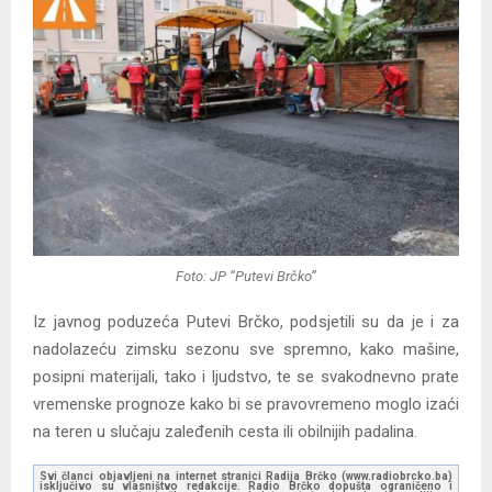
Foto: JP “Putevi Brčko”
Iz javnog poduzeća Putevi Brčko, podsjetili su da je i za
nadolazeću zimsku sezonu sve spremno, kako mašine,
posipni materijali, tako i ljudstvo, te se svakodnevno prate
vremenske prognoze kako bi se pravovremeno moglo izaći
na teren u slučaju zaleđenih cesta ili obilnijih padalina.
Svi članci objavljeni na internet stranici Radija Brčko (www.radiobrcko.ba)
isključivo su vlasništvo redakcije. Radio Brčko dopušta ograničeno i