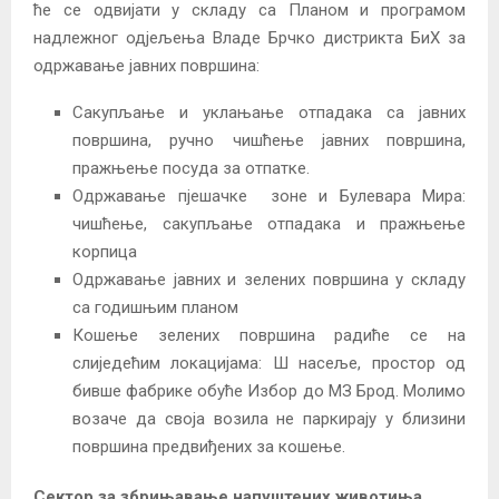
ће се одвијати у складу са Планом и програмом
надлежног одјељења Владе Брчко дистрикта БиХ за
одржавање јавних површина:
Сакупљање и уклањање отпадака са јавних
површина, ручно чишћење јавних површина,
пражњење посуда за отпатке.
Одржавање пјешачке зоне и Булевара Мира:
чишћење, сакупљање отпадака и пражњење
корпица
Одржавање јавних и зелених површина у складу
са годишњим планом
Кошење зелених површина радиће се на
слиједећим локацијама: Ш насеље, простор од
бивше фабрике обуће Избор до МЗ Брод. Молимо
возаче да своја возила не паркирају у близини
површина предвиђених за кошење.
Сектор за збрињавање напуштених животиња