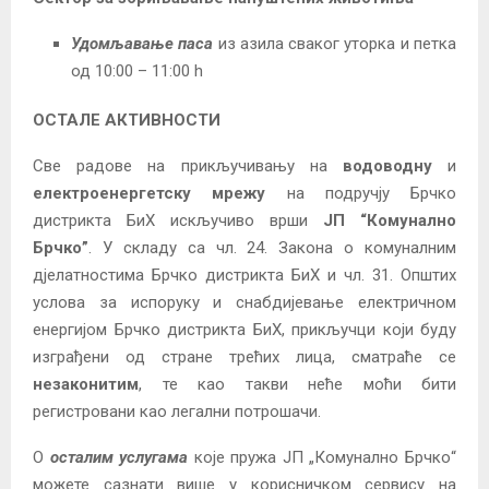
Удомљавање паса
из азила сваког уторка и петка
од 10:00 – 11:00 h
ОСТАЛЕ АКТИВНОСТИ
Све радове на прикључивању на
водоводну
и
електроенергетску мрежу
на подручју Брчко
дистрикта БиХ искључиво врши
ЈП “Комунално
Брчко”
. У складу са чл. 24. Закона о комуналним
дјелатностима Брчко дистрикта БиХ и чл. 31. Општих
услова за испоруку и снабдијевање електричном
енергијом Брчко дистрикта БиХ, прикључци који буду
изграђени од стране трећих лица, сматраће се
незаконитим
, те као такви неће моћи бити
регистровани као легални потрошачи.
О
осталим услугама
које пружа ЈП „Комунално Брчко“
можете сазнати више у корисничком сервису на