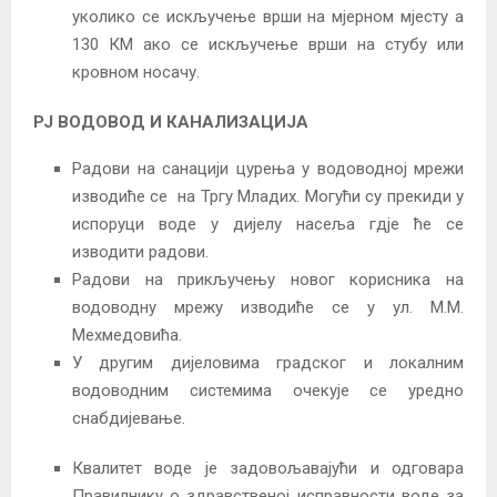
уколико се искључење врши на мјерном мјесту а
130 КМ ако се искључење врши на стубу или
кровном носачу.
РЈ ВОДОВОД И КАНАЛИЗАЦИЈА
Радови на санацији цурења у водоводној мрежи
изводиће се на Тргу Младих. Могући су прекиди у
испоруци воде у дијелу насеља гдје ће се
изводити радови.
Радови на прикључењу новог корисника на
водоводну мрежу изводиће се у ул. М.М.
Мехмедовића.
У другим дијеловима градског и локалним
водоводним системима очекује се уредно
снабдијевање.
Квалитет воде је задовољавајући и одговара
Правилнику о здравственој исправности воде за