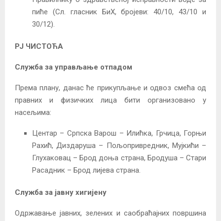
пиће (Сл. гласник БиХ, бројеви: 40/10, 43/10 и
30/12).
РЈ ЧИСТОЋА
Служба за управљање отпадом
Према плану, данас ће прикупљање и одвоз смећа од
правних и физичких лица бити организовано у
насељима:
Центар – Српска Варош – Илићка, Грчица, Горњи
Рахић, Диздаруша – Пољопривредник, Мујкићи –
Глухаковац – Брод доња страна, Бродуша – Стари
Расадник – Брод лијева страна.
Служба за јавну хигијену
Одржавање јавних, зелених и саобраћајних површина