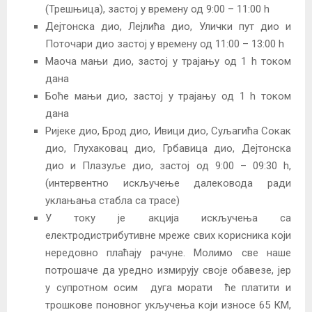
(Трешњица), застој у времену од 9:00 – 11:00 h
Дејтонска дио, Лејлића дио, Улички пут дио и
Поточари дио застој у времену од 11:00 – 13:00 h
Маоча мањи дио, застој у трајању од 1 h током
дана
Боће мањи дио, застој у трајању од 1 h током
дана
Ријеке дио, Брод дио, Ивици дио, Суљагића Сокак
дио, Глухаковац дио, Грбавица дио, Дејтонска
дио и Плазуље дио, застој од 9:00 – 09:30 h,
(интервентно искључење далековода ради
уклањања стабла са трасе)
У току је акција искључења са
електродистрибутивне мреже свих корисника који
нередовно плаћају рачуне. Молимо све наше
потрошаче да уредно измирују своје обавезе, јер
у супротном осим дуга морати ће платити и
трошкове поновног укључења који износе 65 КМ,