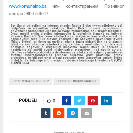
www.komunalno.ba
или контактирањем Позивног
центра 0800 505 07.
Svi članci objavljeni na internet stranici Radija Brčko (www.radiobrcko.ba)
isključivo su vlasništvo redakcije. Radio Brčko dopušta ograničeno i
povremeno prenošenje članaka sa svoje internet stranice u drugim medijima.
Drugi mediji smiju prenijeti informacije iz pojedinih članaka sa Internet
stranice Radija Brčko (www.radiobrcko.ba) isključivo kao kratku vijest od
najviše četiri reda (300 slovnih znakova), uz obavezno navođenje izvora
(Radio Brčko), pri čemu su on-line izdanja dužna objaviti link na originalni
tekst na web stranicu radiobrcko.ba, ukoliko s uredništvom portala nije
postignut dogovor o drugačijim uslovima. Radio Brčko je odlučan u
nastojanju da zaštiti svoje intelektualno vlasništvo i rad svojih autora.
Ukoliko se bilo koji dio teksta ili informacija iz teksta objavljenog na internet
stranici www.radiobrcko.ba prenese suprotno ovim pravilima, protiv
prekršioca će biti pokrenut pravni postupak pred Osnovnim sudom Brčko
distrikta. Za detaljnije informacije o uslovima korištenja kliknite na
USLOVI
KORIŠTENJA.
ЈП "КОМУНАЛНО БРЧКО"
СЕРВИСНЕ ИНФОРМАЦИЈЕ
PODIJELI
0