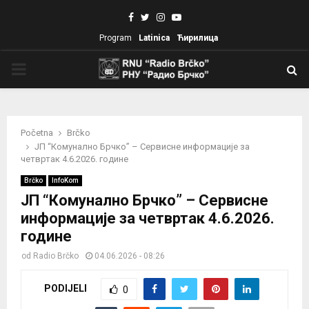
Facebook
Twitter
Instagram
Youtube
Program
Latinica
Ћирилица
PRIMARY
MENU
Početna
Brčko
ЈП “Комунално Брчко” – Сервисне информације за
четвртак 4.6.2026. године
Brčko
InfoKom
ЈП “Комунално Брчко” – Сервисне
информације за четвртак 4.6.2026.
године
od
Radio Brčko
04.06.2026 - 08:26
PODIJELI
0