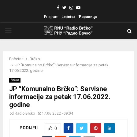
Facebook
Twitter
Instagram
Youtube
Program
Latinica
Ћирилица
PRIMARY
MENU
Početna
Brčko
JP “Komunalno Brčko”: Servisne informacije za petak
17.06.2022. godine
Brčko
JP “Komunalno Brčko”: Servisne
informacije za petak 17.06.2022.
godine
od
Radio Brčko
17.06.2022 - 09:04
PODIJELI
0