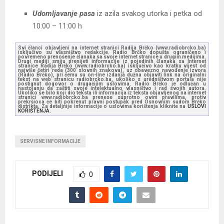
Udomljavanje pasa
iz azila svakog utorka i petka od
10:00 – 11:00 h
Svi članci objavljeni na internet stranici Radija Brčko (www.radiobrcko.ba)
isključivo su vlasništvo redakcije. Radio Brčko dopušta ograničeno i
povremeno prenošenje članaka sa svoje internet stranice u drugim medijima.
Drugi mediji smiju prenijeti informacije iz pojedinih članaka sa Internet
stranice Radija Brčko (www.radiobrcko.ba) isključivo kao kratku vijest od
najviše četiri reda (300 slovnih znakova), uz obavezno navođenje izvora
(Radio Brčko), pri čemu su on-line izdanja dužna objaviti link na originalni
tekst na web stranicu radiobrcko.ba, ukoliko s uredništvom portala nije
postignut dogovor o drugačijim uslovima. Radio Brčko je odlučan u
nastojanju da zaštiti svoje intelektualno vlasništvo i rad svojih autora.
Ukoliko se bilo koji dio teksta ili informacija iz teksta objavljenog na internet
stranici www.radiobrcko.ba prenese suprotno ovim pravilima, protiv
prekršioca će biti pokrenut pravni postupak pred Osnovnim sudom Brčko
distrikta. Za detaljnije informacije o uslovima korištenja kliknite na
USLOVI
KORIŠTENJA.
SERVISNE INFORMACIJE
PODIJELI
0