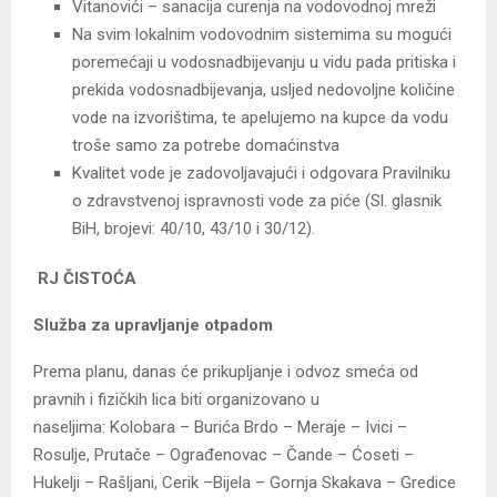
Vitanovići – sanacija curenja na vodovodnoj mreži
Na svim lokalnim vodovodnim sistemima su mogući
poremećaji u vodosnadbijevanju u vidu pada pritiska i
prekida vodosnadbijevanja, usljed nedovoljne količine
vode na izvorištima, te apelujemo na kupce da vodu
troše samo za potrebe domaćinstva
Kvalitet vode je zadovoljavajući i odgovara Pravilniku
o zdravstvenoj ispravnosti vode za piće (Sl. glasnik
BiH, brojevi: 40/10, 43/10 i 30/12).
RJ ČISTOĆA
Služba za upravljanje otpadom
Prema planu, danas će prikupljanje i o
dvoz smeća od
pravnih i fizičkih lica biti organizovano u
naseljima:
Kolobara – Burića Brdo – Meraje – Ivici –
Rosulje, Prutače – Ograđenovac – Čande – Ćoseti –
Hukelji – Rašljani, Cerik –Bijela – Gornja Skakava – Gredice