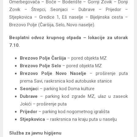
Omerbegovača – Boće – Boderište – Gornji Zovik – Donji
Zovik – Štrepci, Seonjaci – Dubrave – Prijedor –
Stjepkovica – Gredice 1, Eš naselje – Bijeljinska cesta –
Brezovo Polje (Čaršija, Selo, Novo naselje).
Besplatni odvoz krupnog otpada –
lokacije za utorak
7.10.
Brezovo Polje Čaršija
– pored objekta MZ
Brezovo Polje Selo
– pored objekta MZ
Brezovo Polje Novo Naselje
– proširenje puta
prema Savi, raskrsnica kod autobuske stanice
Seonjac
i – parking kod Doma kulture
Dubrave
– parking kod zgrade MZ, ulaz u zaseok
Jokići – proširenje puta
Prijedor
– parking kod nogometnog igrališta
Stjepkovica
– raskrsnica na kraju puta u naselju
Služba za javnu higijenu