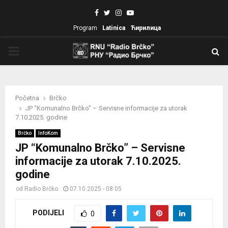
Facebook
Twitter
Instagram
Youtube
Program
Latinica
Ћирилица
PRIMARY
MENU
Početna
Brčko
JP “Komunalno Brčko” – Servisne informacije za utorak
7.10.2025. godine
Brčko
InfoKom
JP “Komunalno Brčko” – Servisne
informacije za utorak 7.10.2025.
godine
od
Radio Brčko
07.10.2025 - 08:05
PODIJELI
0