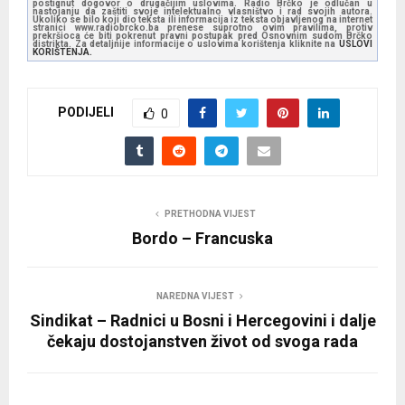
postignut dogovor o drugačijim uslovima. Radio Brčko je odlučan u
nastojanju da zaštiti svoje intelektualno vlasništvo i rad svojih autora.
Ukoliko se bilo koji dio teksta ili informacija iz teksta objavljenog na internet
stranici www.radiobrcko.ba prenese suprotno ovim pravilima, protiv
prekršioca će biti pokrenut pravni postupak pred Osnovnim sudom Brčko
distrikta. Za detaljnije informacije o uslovima korištenja kliknite na
USLOVI
KORIŠTENJA.
PODIJELI
0
PRETHODNA VIJEST
Bordo – Francuska
NAREDNA VIJEST
Sindikat – Radnici u Bosni i Hercegovini i dalje
čekaju dostojanstven život od svoga rada