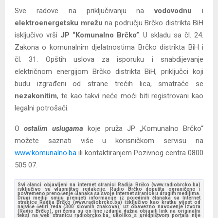
Sve radove na priključivanju na
vodovodnu
i
elektroenergetsku mrežu
na području Brčko distrikta BiH
isključivo vrši
JP “Komunalno Brčko”
. U skladu sa čl. 24.
Zakona o komunalnim djelatnostima Brčko distrikta BiH i
čl. 31. Opštih uslova za isporuku i snabdijevanje
električnom energijom Brčko distrikta BiH, priključci koji
budu izgrađeni od strane trećih lica, smatraće se
nezakonitim
, te kao takvi neće moći biti registrovani kao
legalni potrošači.
O
ostalim uslugama
koje pruža JP „Komunalno Brčko“
možete saznati više u korisničkom servisu na
www.komunalno.ba
ili kontaktiranjem Pozivnog centra 0800
505 07.
Svi članci objavljeni na internet stranici Radija Brčko (www.radiobrcko.ba)
isključivo su vlasništvo redakcije. Radio Brčko dopušta ograničeno i
povremeno prenošenje članaka sa svoje internet stranice u drugim medijima.
Drugi mediji smiju prenijeti informacije iz pojedinih članaka sa Internet
stranice Radija Brčko (www.radiobrcko.ba) isključivo kao kratku vijest od
najviše četiri reda (300 slovnih znakova), uz obavezno navođenje izvora
(Radio Brčko), pri čemu su on-line izdanja dužna objaviti link na originalni
tekst na web stranicu radiobrcko.ba, ukoliko s uredništvom portala nije