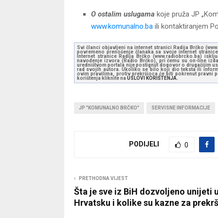
O
ostalim uslugama
koje pruža JP „Kom
www.komunalno.ba
ili kontaktiranjem P
Svi članci objavljeni na internet stranici Radija Brčko (w
povremeno prenošenje članaka sa svoje internet stranice 
Internet stranice Radija Brčko (www.radiobrcko.ba) isklj
navođenje izvora (Radio Brčko), pri čemu su on-line izdan
uredništvom portala nije postignut dogovor o drugačijim usl
rad svojih autora. Ukoliko se bilo koji dio teksta ili inf
ovim pravilima, protiv prekršioca će biti pokrenut pravni
korištenja kliknite na
USLOVI KORIŠTENJA.
JP "KOMUNALNO BRČKO"
SERVISNE INFORMACIJE
PODIJELI
0
PRETHODNA VIJEST
Šta je sve iz BiH dozvoljeno unijeti 
Hrvatsku i kolike su kazne za prekr