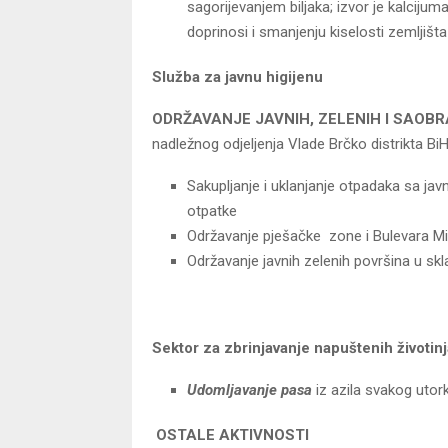
sagorijevanjem biljaka; izvor je kalcijuma
doprinosi i smanjenju kiselosti zemljišta
Služba za javnu higijenu
ODRŽAVANJE JAVNIH, ZELENIH I SAOB
nadležnog odjeljenja Vlade Brčko distrikta Bi
Sakupljanje i uklanjanje otpadaka sa jav
otpatke
Održavanje pješačke zone i Bulevara Mir
Održavanje javnih zelenih površina u sk
Sektor za zbrinjavanje napuštenih životinj
Udomljavanje pasa
iz azila svakog utork
OSTALE AKTIVNOSTI