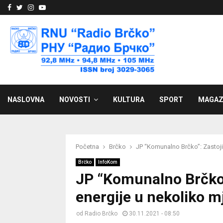
Facebook
Twitter
Instagram
Youtube
NASLOVNA
NOVOSTI
KULTURA
SPORT
MAGAZ
Početna
Brčko
JP “Komunalno Brčko”: Zastoji 
Brčko
InfoKom
JP “Komunalno Brčko”:
energije u nekoliko m
od
Radio Brčko
30.11.2021 - 08:50