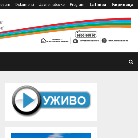
Latinica
Ћирилица
resum
Dokumenti
Javne nabavke
Program