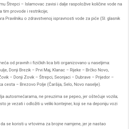
u Štrepci – Islamovac zavisi i dalje raspoložive količine vode na
a tim provode i restrikcije;
ra Pravilniku o zdravstvenoj ispravnosti vode za piće (Sl. glasnik
ća od pravnih i fizičkih lica biti organizovano u naseljima:
lje, Donji Brezik – Prvi Maj, Klanac – Rijeke – Brčko Novo,
ik – Donji Zovik – Štrepci, Seonjaci – Dubrave – Prijedor –
ska cesta – Brezovo Polje (Čaršija, Selo, Novo naselje).
lja autosmećarama, ne preuzima se pepeo, jer oštećuje vozila;
 je vezati i odložiti u veliki kontejner, koji se na deponiju vozi
a se koristi u vrtovima za brojne namjene, jer je nastao