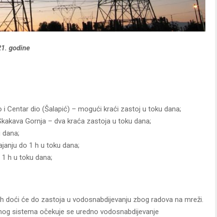
21. godine
dio i Centar dio (Šalapić) – mogući kraći zastoj u toku dana;
i Skakava Gornja – dva kraća zastoja u toku dana;
u dana;
ajanju do 1 h u toku dana;
 1 h u toku dana;
00 h doći će do zastoja u vodosnabdijevanju zbog radova na mreži.
nog sistema očekuje se uredno vodosnabdijevanje