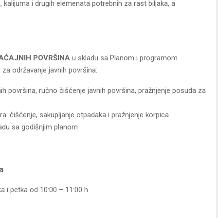
, kalijuma i drugih elemenata potrebnih za rast biljaka, a
RAĆAJNIH POVRŠINA
u skladu sa Planom i programom
H za održavanje javnih površina:
nih površina, ručno čišćenje javnih površina, pražnjenje posuda za
a: čišćenje, sakupljanje otpadaka i pražnjenje korpica
ladu sa godišnjim planom
a
a i petka od 10:00 – 11:00 h