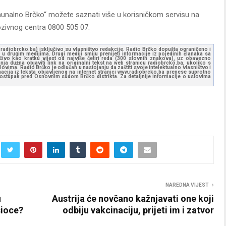
unalno Brčko“ možete saznati više u korisničkom servisu na
ozivnog centra 0800 505 07.
ww.radiobrcko.ba) isključivo su vlasništvo redakcije. Radio Brčko dopušta ograničeno i
u drugim medijima. Drugi mediji smiju prenijeti informacije iz pojedinih članaka sa
učivo kao kratku vijest od najviše četiri reda (300 slovnih znakova), uz obavezno
ja dužna objaviti link na originalni tekst na web stranicu radiobrcko.ba, ukoliko s
ovima. Radio Brčko je odlučan u nastojanju da zaštiti svoje intelektualno vlasništvo i
ormacija iz teksta objavljenog na internet stranici www.radiobrcko.ba prenese suprotno
 postupak pred Osnovnim sudom Brčko distrikta. Za detaljnije informacije o uslovima
NAREDNA VIJEST
u
Austrija će novčano kažnjavati one koji
šioce?
odbiju vakcinaciju, prijeti im i zatvor