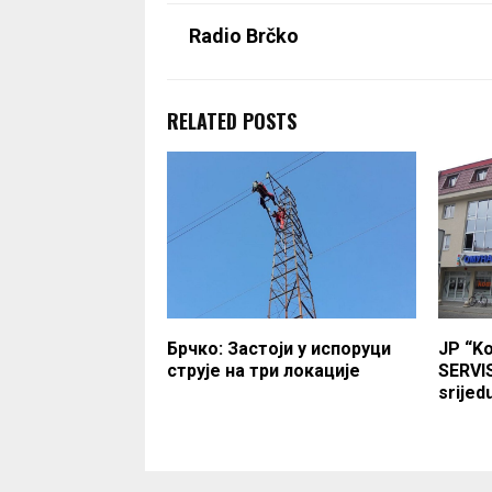
Radio Brčko
RELATED POSTS
Брчко: Застоји у испоруци
JP “K
струје на три локације
SERVI
srijed