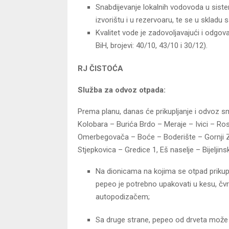
Snabdijevanje lokalnih vodovoda u sistem
izvorištu i u rezervoaru, te se u skladu s
Kvalitet vode je zadovoljavajući i odgova
BiH, brojevi: 40/10, 43/10 i 30/12).
RJ ČISTOĆA
Služba za odvoz otpada:
Prema planu, danas će prikupljanje i odvoz sme
Kolobara – Burića Brdo – Meraje – Ivici – Rosu
Omerbegovača – Boće – Boderište – Gornji Zov
Stjepkovica – Gredice 1, Eš naselje – Bijeljin
Na dionicama na kojima se otpad prikup
pepeo je potrebno upakovati u kesu, čvrsto
autopodizačem;
Sa druge strane, pepeo od drveta može d