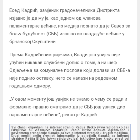
Есед Кадрић, замјеник градоначелника Дистрикта
изјавио је да му је, као једном од чланова
паламентарне већине, из медија познато да је Савез за
бољу будућност (СББ) изашао из владајуће већине у
брчанској Скупштини.
Према Кадрићевим ријечима, Влади још увијек није
упућен никакав службени допис о томе, а ни шеф
Одјељења за комуналне послове који долази из СББ-а
није поднио оставку, него се налази на редовном
годишњем одмору.
„У овом моменту још увијек не знамо о чему се ради и
формално-правно сматрамо да је СББ још увијек дио
парламентарне већине“, рекао је Кадрић.
Svi članci objavljeni na internet stranici Radija Brčko (www.radiobrcko.ba)
isključivo su vlasništvo redakcije. Radio Brčko dopušta ograničeno i
povremeno prenošenje članaka sa svoje internet stranice u drugim medijima.
Drugi mediji smiju prenijeti informacije iz pojedinih članaka sa Internet
stranice Radija Brčko (www.radiobrcko.ba) isključivo kao kratku vijest od