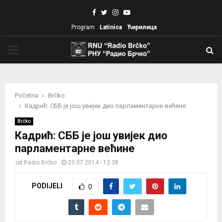
Facebook
Twitter
Instagram
Youtube
Program
Latinica
Ћирилица
PRIMARY
MENU
Početna
Brčko
Кадрић: СББ је још увијек дио парламентарне већине
Brčko
Кадрић: СББ је још увијек дио
парламентарне већине
od
Radio Brčko
23.07.2014 - 12:38
PODIJELI
0