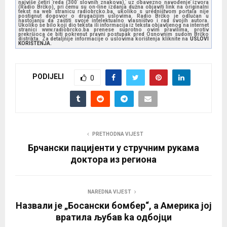
najviše četiri reda (300 slovnih znakova), uz obavezno navođenje izvora
(Radio Brčko), pri čemu su on-line izdanja dužna objaviti link na originalni
tekst na web stranicu radiobrcko.ba, ukoliko s uredništvom portala nije
postignut dogovor o drugačijim uslovima. Radio Brčko je odlučan u
nastojanju da zaštiti svoje intelektualno vlasništvo i rad svojih autora.
Ukoliko se bilo koji dio teksta ili informacija iz teksta objavljenog na internet
stranici www.radiobrcko.ba prenese suprotno ovim pravilima, protiv
prekršioca će biti pokrenut pravni postupak pred Osnovnim sudom Brčko
distrikta. Za detaljnije informacije o uslovima korištenja kliknite na
USLOVI
KORIŠTENJA.
PODIJELI
0
PRETHODNA VIJEST
Брчански пацијенти у стручним рукама
доктора из региона
NAREDNA VIJEST
Назвали је „Босански бомбер“, а Америка јој
вратила љубав ka одбојци