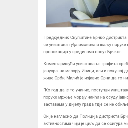
Предсједник Скупштине Брчко дистрикта 
се уништава туђа имовина и шаљу поруке 
провокација у срединама попут Брчког.
Коментаришући уништавање графита сребре
јануара, на мезарју Ивици, али и покушај 
живе Срби, Милић је изјавио Срни да то н
“Ко год да је то учинио, поступци уништ
поруке мржње морају наићи на осуду јавно
заставама у дијелу града гдје се не обиљ
Он је нагласио да Полиција дистрикта Бр
активностима чији је циљ да се осигура 