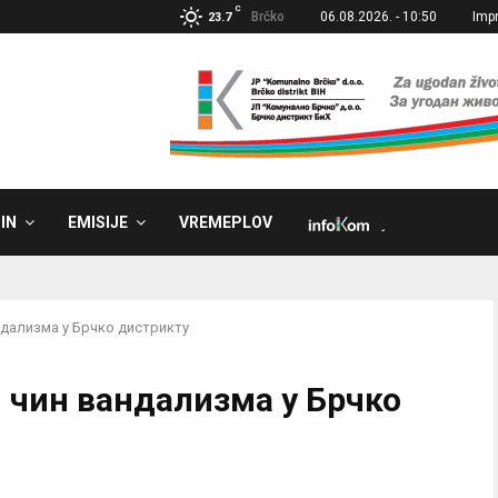
C
Brčko
06.08.2026. - 10:50
Imp
23.7
IN
EMISIJE
VREMEPLOV
˼
ндализма у Брчко дистрикту
 чин вандализма у Брчко