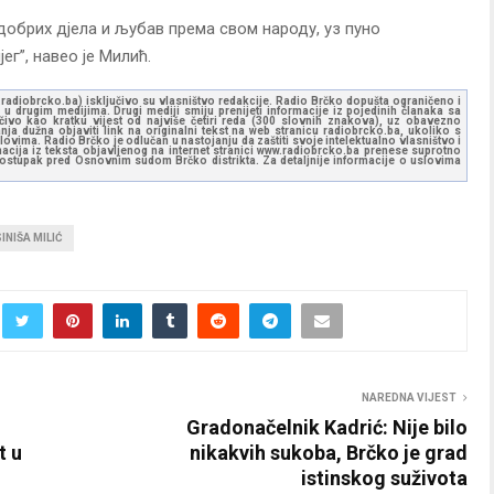
добрих дјела и љубав према свом народу, уз пуно
г”, навео је Милић.
ww.radiobrcko.ba) isključivo su vlasništvo redakcije. Radio Brčko dopušta ograničeno i
u drugim medijima. Drugi mediji smiju prenijeti informacije iz pojedinih članaka sa
učivo kao kratku vijest od najviše četiri reda (300 slovnih znakova), uz obavezno
ja dužna objaviti link na originalni tekst na web stranicu radiobrcko.ba, ukoliko s
ovima. Radio Brčko je odlučan u nastojanju da zaštiti svoje intelektualno vlasništvo i
ormacija iz teksta objavljenog na internet stranici www.radiobrcko.ba prenese suprotno
 postupak pred Osnovnim sudom Brčko distrikta. Za detaljnije informacije o uslovima
SINIŠA MILIĆ
NAREDNA VIJEST
Gradonačelnik Kadrić: Nije bilo
t u
nikakvih sukoba, Brčko je grad
istinskog suživota