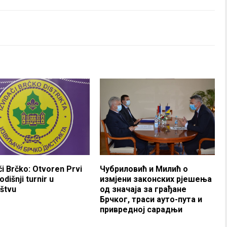
či Brčko: Otvoren Prvi
Чубриловић и Милић о
dišnji turnir u
измјени законских рјешења
aštvu
од значаја за грађане
Брчког, траси ауто-пута и
привредној сарадњи