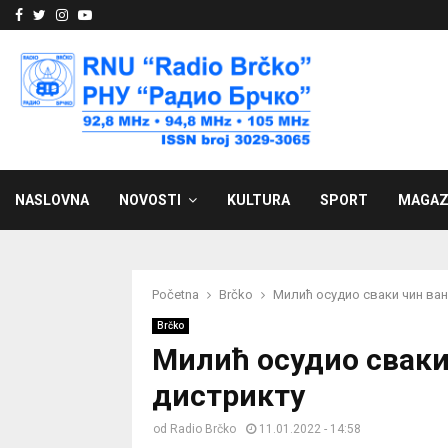
Facebook
Twitter
Instagram
Youtube
NASLOVNA
NOVOSTI
KULTURA
SPORT
MAGAZ
Početna
Brčko
Милић осудио сваки чин ва
Brčko
Милић осудио сваки
дистрикту
od
Radio Brčko
11.01.2022 - 14:58