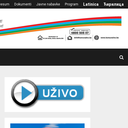
Latinica
Ћирилица
resum
Dokumenti
Javne nabavke
Program