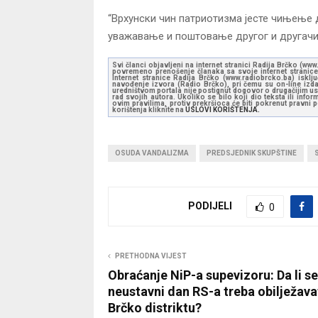
“Врхунски чин патриотизма јесте чињење 
уважавање и поштовање другог и другачије
Svi članci objavljeni na internet stranici Radija Brčko (w
povremeno prenošenje članaka sa svoje internet stranice 
Internet stranice Radija Brčko (www.radiobrcko.ba) isklj
navođenje izvora (Radio Brčko), pri čemu su on-line izdan
uredništvom portala nije postignut dogovor o drugačijim usl
rad svojih autora. Ukoliko se bilo koji dio teksta ili inf
ovim pravilima, protiv prekršioca će biti pokrenut pravni
korištenja kliknite na
USLOVI KORIŠTENJA.
OSUDA VANDALIZMA
PREDSJEDNIK SKUPŠTINE
PODIJELI
0
PRETHODNA VIJEST
Obraćanje NiP-a supevizoru: Da li se
neustavni dan RS-a treba obilježava
Brčko distriktu?