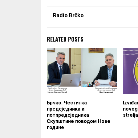
Radio Brčko
RELATED POSTS
Брчко: Честитка
Izviđa
предсједника и
novogo
потпредсједника
strelj
Скупштине поводом Нове
године