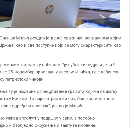
Синиша Милић осудио је данас сваки чин вандализма којим
мржње, као и све поступке који се могу окарактерисати као
ничким жртвама у ноћи између суботе и недјеље, 8. и 9.
да се 25. новембар прослави у насељу Илићка, гдје већински
ису патриотски чинови.
авања туђе имовине и прецртавање графита којима се шаљу
сти у Брчком. То није патриотски чин, баш као и махање
ежава одређени празник”, рекао је Милић.
чко ужива апсолутну подршку у свим, а посебно
мирно и безбједно окружење и заштита имовине.