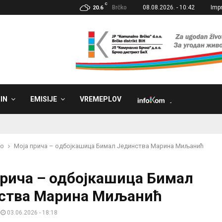
C
Brčko
08.08.2026. - 10:42
Imp
20.6
IN
EMISIJE
VREMEPLOV
˼
ko
Моја прича – одбојкашица Бимал Јединства Марина Миљанић
прича – одбојкашица Бимал
ства Марина Миљанић
03.06.2026 - 18:18