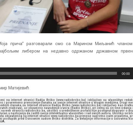
“Моја прича” разговарали смо са Марином Миљанић члано
 најбољим либером на недавно одржаном државном првен
00:00
мир Матијевић
jeni na internet stranici Radija Brčko (www.radiobrcko.ba) isključivo su vlasništvo reda
o i povremeno prenošenje članaka sa svoje internet stranice u drugim medijima. Drugi medi
jedinih članaka sa Internet stranice Radija Brčko (www.radiobrcko.ba) isključivo kao kratku
slovnih znakova), uz obavezno navođenje izvora (Radio Brčko), pri čemu su on-line izdanja d
st na web stranicu radiobrcko.ba, ukoliko s uredništvom portala nije postignut dogovor o dr
učan u nastojanju da zaštiti svoje intelektualno vlasništvo i rad svojih autora. Ukoliko se bilo 
ksta objavljenog na internet stranici www.radiobrcko.ba prenese suprotno ovim pravilima, pr
vni postupak pred Osnovnim sudom Brčko distrikta. Za detaljnije informacije o uslovima kori
NJA.