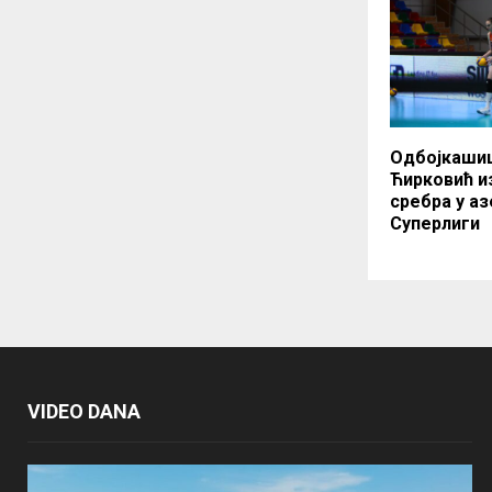
Одбојкашиц
Ћирковић и
сребра у аз
Суперлиги
VIDEO DANA