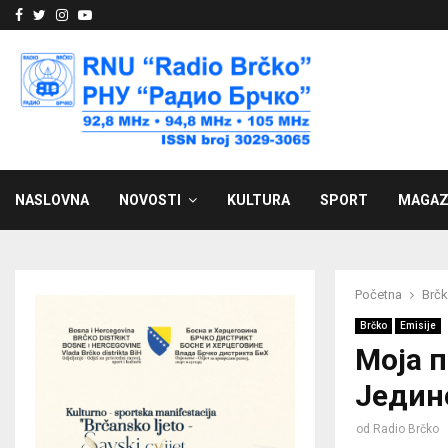
Facebook
Twitter
Instagram
Youtube
NASLOVNA
NOVOSTI
KULTURA
SPORT
MAGAZ
Početna
Brč
Brčko
Emisije
Моја 
Једин
od
Radio Brčko