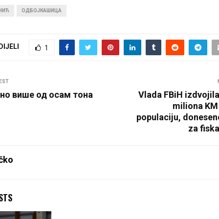
НИЋ
ОДБОЈКАШИЦА
DIJELI
1
EST
но више од осам тона
Vlada FBiH izdvojila
miliona KM
populaciju, donesen
za fiska
čko
STS