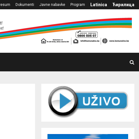
Latinica
Ћирилица
resum
Dokumenti
Javne nabavke
Program