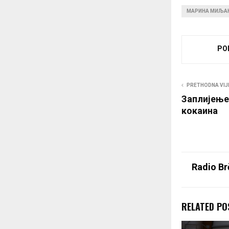
e
МАРИНА МИЉА
r
PO
PRETHODNA VIJ
Заплијење
кокаина
Radio Br
RELATED PO