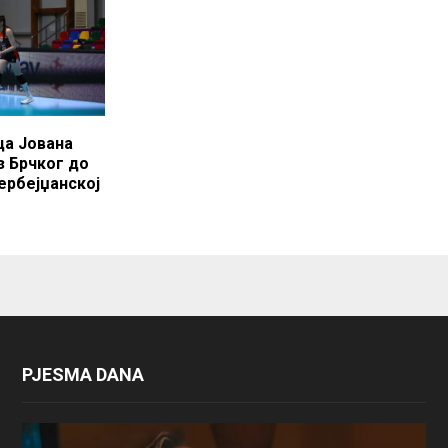
а Јована
з Брчког до
ербејџанској
PJESMA DANA