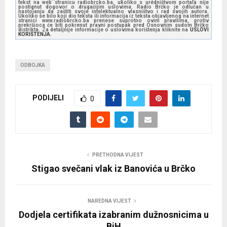
tekst na web stranicu radiobrcko.ba, ukoliko s uredništvom portala nije
postignut dogovor o drugačijim uslovima. Radio Brčko je odlučan u
nastojanju da zaštiti svoje intelektualno vlasništvo i rad svojih autora.
Ukoliko se bilo koji dio teksta ili informacija iz teksta objavljenog na internet
stranici www.radiobrcko.ba prenese suprotno ovim pravilima, protiv
prekršioca će biti pokrenut pravni postupak pred Osnovnim sudom Brčko
distrikta. Za detaljnije informacije o uslovima korištenja kliknite na
USLOVI
KORIŠTENJA.
ODBOJKA
PODIJELI
0
PRETHODNA VIJEST
Stigao svečani vlak iz Banovića u Brčko
NAREDNA VIJEST
Dodjela certifikata izabranim dužnosnicima u
BiH