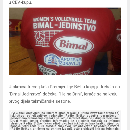
u CEV-kupu.
Utakmica trećeg kola Premijer lige BiH, u kojoj je trebalo da
“Bimal Jedinstvo” dočeka “He na Drini”, igraće se na kraju
prvog dijela takmičarske sezone.
Svi članci objavljeni na internet stranici Radija Brčko (www.radiobrcko.ba)
isključivo su vlasništvo redakcije. Radio Brčko dopušta ograničeno i
povremeno prenošenje članaka sa svoje internet stranice u drugim medijima.
Drugi mediji smiju prenijeti informacije iz pojedinih članaka sa Internet
stranice Radija Brčko (www.radiobrcko.ba) isključivo kao kratku vijest od
najviše četiri reda (300 slovnih znakova), uz obavezno navođenje izvora
(Radio Brčko), pri čemu su on-line izdanja dužna objaviti link na originalni