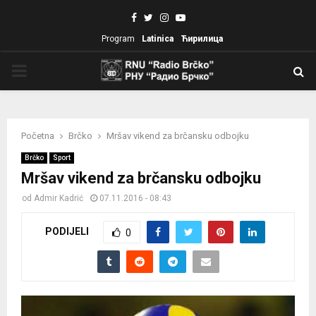
Facebook
Twitter
Instagram
Youtube
Program
Latinica
Ћирилица
PRIMARY
MENU
Početna
Brčko
Mršav vikend za brčansku odbojku
Brčko
Sport
Mršav vikend za brčansku odbojku
od
Admir Kadrić
07.11.2016 - 08:43
PODIJELI
0