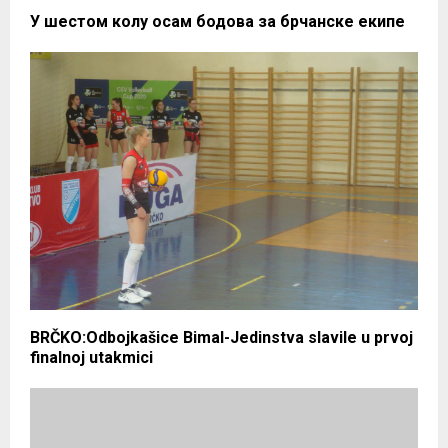
У шестом колу осам бодова за брчанске екипе
BRČKO:Odbojkašice Bimal-Jedinstva slavile u prvoj
finalnoj utakmici