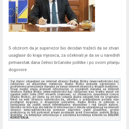
S obzirom da je supervizor bio decidan tražeći da se stvari
usaglase do kraja mjeseca, za očekivati je da se u narednih
petnaestak dana čelnici brčanske politike i po ovom pitanju
dogovore.
Svi članci objavljeni na internet stranici Radija Brčko (www.radiobrcko.ba)
isključivo su vlasništvo redakcije. Radio Brčko dopušta ograničeno i
povremeno prenošenje članaka sa svoje internet stranice u drugim medijima.
Drugi mediji smiju prenijeti informacije iz pojedinih članaka sa Internet
stranice Radija Brčko (www.radiobrcko.ba) isključivo kao kratku vijest od
najviše četiri reda (300 slovnih znakova), uz obavezno navođenje izvora
(Radio Brčko), pri čemu su on-line izdanja dužna objaviti link na originalni
tekst na web stranicu radiobrcko.ba, ukoliko s uredništvom portala nije
postignut dogovor o drugačijim uslovima. Radio Brčko je odlučan u
nastojanju da zaštiti svoje intelektualno vlasništvo i rad svojih autora.
Ukoliko se bilo koji dio teksta ili informacija iz teksta objavljenog na internet
stranici www.radiobrcko.ba prenese suprotno ovim pravilima, protiv
prekršioca će biti pokrenut pravni postupak pred Osnovnim sudom Brčko
distrikta. Za detaljnije informacije o uslovima korištenja kliknite na
USLOVI
KORIŠTENJA.