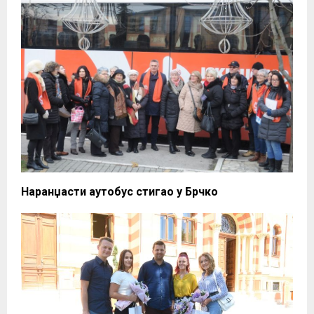
Наранџасти аутобус стигао у Брчко