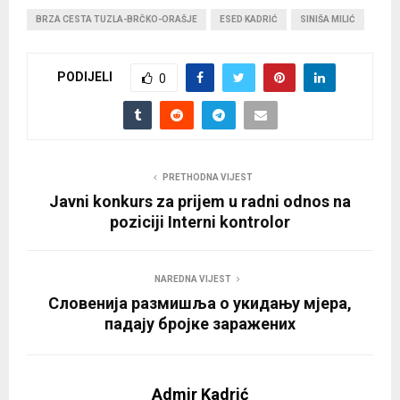
BRZA CESTA TUZLA-BRČKO-ORAŠJE
ESED KADRIĆ
SINIŠA MILIĆ
PODIJELI
0
PRETHODNA VIJEST
Javni konkurs za prijem u radni odnos na
poziciji Interni kontrolor
NAREDNA VIJEST
Словенија размишља о укидању мјера,
падају бројке заражених
Admir Kadrić