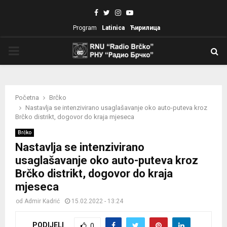
Facebook
Twitter
Instagram
Youtube
Program
Latinica
Ћирилица
PRIMARY
MENU
Početna
Brčko
Nastavlja se intenzivirano usaglašavanje oko auto-puteva kroz
Brčko distrikt, dogovor do kraja mjeseca
Brčko
Nastavlja se intenzivirano
usaglašavanje oko auto-puteva kroz
Brčko distrikt, dogovor do kraja
mjeseca
od
Admir Kadrić
15.02.2022 - 13:24
PODIJELI
0