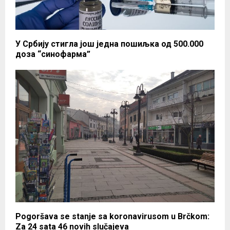
У Србију стигла још једна пошиљка од 500.000
доза “синофарма”
Pogoršava se stanje sa koronavirusom u Brčkom:
Za 24 sata 46 novih slučajeva