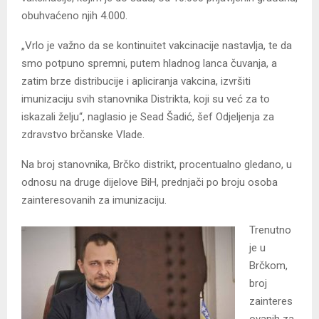
obuhvaćeno njih 4.000.
„Vrlo je važno da se kontinuitet vakcinacije nastavlja, te da
smo potpuno spremni, putem hladnog lanca čuvanja, a
zatim brze distribucije i apliciranja vakcina, izvršiti
imunizaciju svih stanovnika Distrikta, koji su već za to
iskazali želju“, naglasio je Sead Šadić, šef Odjeljenja za
zdravstvo brčanske Vlade.
Na broj stanovnika, Brčko distrikt, procentualno gledano, u
odnosu na druge dijelove BiH, prednjači po broju osoba
zainteresovanih za imunizaciju.
Trenutno
je u
Brčkom,
broj
zainteres