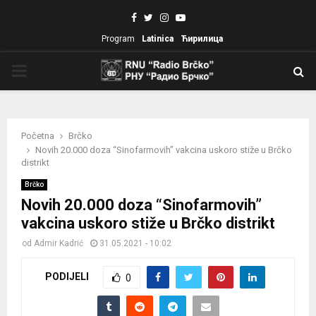
Facebook
Twitter
Instagram
Youtube
Program
Latinica
Ћирилица
PRIMARY
MENU
Početna
Brčko
Novih 20.000 doza “Sinofarmovih” vakcina uskoro stiže u Brčko
distrikt
Brčko
Novih 20.000 doza “Sinofarmovih”
vakcina uskoro stiže u Brčko distrikt
od
Admir Kadrić
31.05.2021 - 10:02
PODIJELI
0