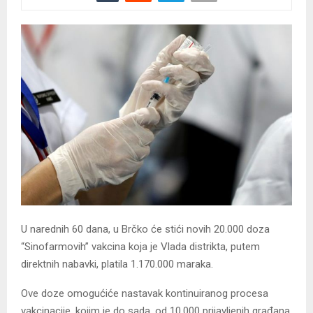
U narednih 60 dana, u Brčko će stići novih 20.000 doza
“Sinofarmovih” vakcina koja je Vlada distrikta, putem
direktnih nabavki, platila 1.170.000 maraka.
Ove doze omogućiće nastavak kontinuiranog procesa
vakcinacije, kojim je do sada, od 10.000 prijavljenih građana,