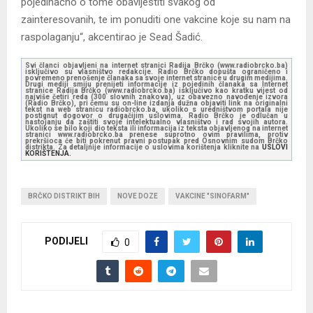
pojedinačno o tome obavijestiti svakog od
zainteresovanih, te im ponuditi one vakcine koje su nam na
raspolaganju“, akcentirao je Sead Šadić.
Svi članci objavljeni na internet stranici Radija Brčko (www.radiobrcko.ba)
isključivo su vlasništvo redakcije. Radio Brčko dopušta ograničeno i
povremeno prenošenje članaka sa svoje internet stranice u drugim medijima.
Drugi mediji smiju prenijeti informacije iz pojedinih članaka sa Internet
stranice Radija Brčko (www.radiobrcko.ba) isključivo kao kratku vijest od
najviše četiri reda (300 slovnih znakova), uz obavezno navođenje izvora
(Radio Brčko), pri čemu su on-line izdanja dužna objaviti link na originalni
tekst na web stranicu radiobrcko.ba, ukoliko s uredništvom portala nije
postignut dogovor o drugačijim uslovima. Radio Brčko je odlučan u
nastojanju da zaštiti svoje intelektualno vlasništvo i rad svojih autora.
Ukoliko se bilo koji dio teksta ili informacija iz teksta objavljenog na internet
stranici www.radiobrcko.ba prenese suprotno ovim pravilima, protiv
prekršioca će biti pokrenut pravni postupak pred Osnovnim sudom Brčko
distrikta. Za detaljnije informacije o uslovima korištenja kliknite na
USLOVI
KORIŠTENJA.
BRČKO DISTRIKT BIH
NOVE DOZE
VAKCINE "SINOFARM"
PODIJELI
0