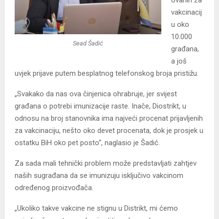
ovanih za
vakcinacij
u oko
10.000
Sead Šadić
građana,
a još
uvjek prijave putem besplatnog telefonskog broja pristižu.
„Svakako da nas ova činjenica ohrabruje, jer svijest
građana o potrebi imunizacije raste. Inače, Diostrikt, u
odnosu na broj stanovnika ima najveći procenat prijavljenih
za vakcinaciju, nešto oko devet procenata, dok je prosjek u
ostatku BiH oko pet posto“, naglasio je Šadić.
Za sada mali tehnički problem može predstavljati zahtjev
naših sugrađana da se imunizuju isključivo vakcinom
određenog proizvođača.
„Ukoliko takve vakcine ne stignu u Distrikt, mi ćemo