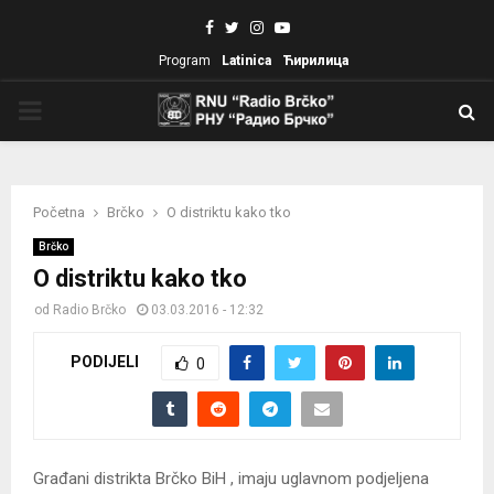
Facebook
Twitter
Instagram
Youtube
Program
Latinica
Ћирилица
PRIMARY
MENU
Početna
Brčko
O distriktu kako tko
Brčko
O distriktu kako tko
od
Radio Brčko
03.03.2016 - 12:32
PODIJELI
0
Građani distrikta Brčko BiH , imaju uglavnom podjeljena