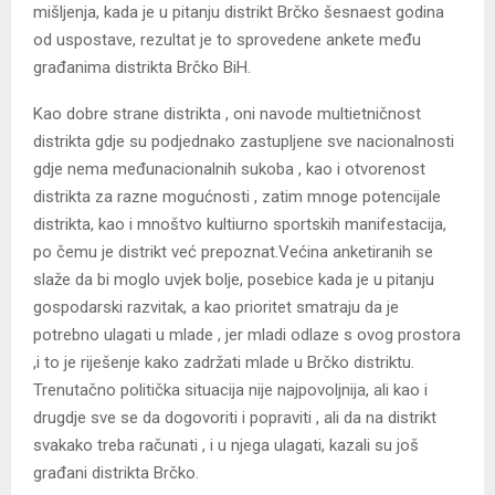
mišljenja, kada je u pitanju distrikt Brčko šesnaest godina
od uspostave, rezultat je to sprovedene ankete među
građanima distrikta Brčko BiH.
Kao dobre strane distrikta , oni navode multietničnost
distrikta gdje su podjednako zastupljene sve nacionalnosti
gdje nema međunacionalnih sukoba , kao i otvorenost
distrikta za razne mogućnosti , zatim mnoge potencijale
distrikta, kao i mnoštvo kultiurno sportskih manifestacija,
po čemu je distrikt već prepoznat.Većina anketiranih se
slaže da bi moglo uvjek bolje, posebice kada je u pitanju
gospodarski razvitak, a kao prioritet smatraju da je
potrebno ulagati u mlade , jer mladi odlaze s ovog prostora
,i to je riješenje kako zadržati mlade u Brčko distriktu.
Trenutačno politička situacija nije najpovoljnija, ali kao i
drugdje sve se da dogovoriti i popraviti , ali da na distrikt
svakako treba računati , i u njega ulagati, kazali su još
građani distrikta Brčko.