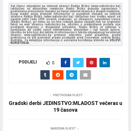
Svi članci objavljeni na internet stranici Radija Brčko (www.radiobrcko.ba)
isključivo su vlasništvo redakcije. Radio Brčko dopušta ograničeno i
povremeno prenošenje članaka sa svoje internet stranice u drugim medijima.
Drugi mediji smiju prenijeti informacije iz pojedinih članaka sa Internet
stranice Radija Brčko (www.radiobrcko.ba) isključivo kao kratku vijest od
najviše četiri reda (300 slovnih znakova), uz obavezno navođenje izvora
(Radio Brčko), pri čemu su on-line izdanja dužna objaviti link na originalni
tekst na web stranicu radiobrcko.ba, ukoliko s uredništvom portala nije
postignut dogovor o drugačijim uslovima. Radio Brčko je odlučan u
nastojanju da zaštiti svoje intelektualno vlasništvo i rad svojih autora.
Ukoliko se bilo koji dio teksta ili informacija iz teksta objavljenog na internet
stranici www.radiobrcko.ba prenese suprotno ovim pravilima, protiv
prekršioca će biti pokrenut pravni postupak pred Osnovnim sudom Brčko
distrikta. Za detaljnije informacije o uslovima korištenja kliknite na
USLOVI
KORIŠTENJA.
PODIJELI
0
PRETHODNA VIJEST
Gradski derbi JEDINSTVO:MLADOST večeras u
19 časova
NAREDNA VIJEST