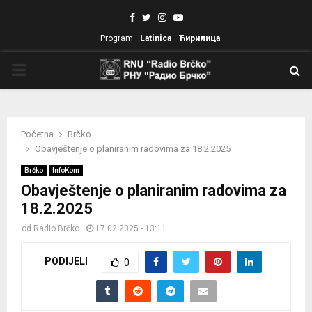
Facebook
Twitter
Instagram
Youtube
Program
Latinica
Ћирилица
PRIMARY
MENU
Početna
Brčko
Obavještenje o planiranim radovima za 18.2.2025
Brčko
InfoKom
Obavještenje o planiranim radovima za
18.2.2025
od
Radio Brčko
17.02.2025 - 13:11
PODIJELI
0