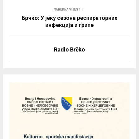
NAREDNA VIJEST
Брчко: У јеку сезона респираторних
инфекција и грипе
Radio Brčko