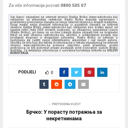
Za više informacija pozvati
0800 505 07
.
Svi članci objavljeni na internet stranici Radija Brčko (www.radiobrcko.ba)
isključivo su vlasništvo redakcije. Radio Brčko dopušta ograničeno i
povremeno prenošenje članaka sa svoje internet stranice u drugim medijima.
Drugi mediji smiju prenijeti informacije iz pojedinih članaka sa Internet
stranice Radija Brčko (www.radiobrcko.ba) isključivo kao kratku vijest od
najviše četiri reda (300 slovnih znakova), uz obavezno navođenje izvora
(Radio Brčko), pri čemu su on-line izdanja dužna objaviti link na originalni
tekst na web stranicu radiobrcko.ba, ukoliko s uredništvom portala nije
postignut dogovor o drugačijim uslovima. Radio Brčko je odlučan u
nastojanju da zaštiti svoje intelektualno vlasništvo i rad svojih autora.
Ukoliko se bilo koji dio teksta ili informacija iz teksta objavljenog na internet
stranici www.radiobrcko.ba prenese suprotno ovim pravilima, protiv
prekršioca će biti pokrenut pravni postupak pred Osnovnim sudom Brčko
distrikta. Za detaljnije informacije o uslovima korištenja kliknite na
USLOVI
KORIŠTENJA.
PODIJELI
0
PRETHODNA VIJEST
Брчко: У порасту потражња за
некретнинама