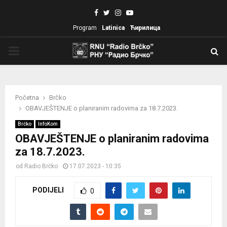
Facebook
Twitter
Instagram
Youtube
Program
Latinica
Ћирилица
PRIMARY
MENU
Početna
Brčko
OBAVJEŠTENJE o planiranim radovima za 18.7.2023.
Brčko
InfoKom
OBAVJEŠTENJE o planiranim radovima
za 18.7.2023.
od
Radio Brčko
17.07.2023 - 10:35
PODIJELI
0