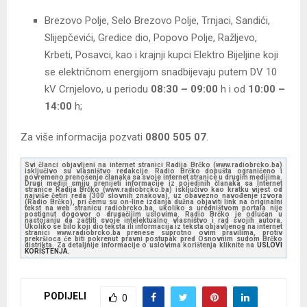
Brezovo Polje, Selo Brezovo Polje, Trnjaci, Sandići,
Slijepčevići, Gredice dio, Popovo Polje, Ražljevo,
Krbeti, Posavci, kao i krajnji kupci Elektro Bijeljine koji
se električnom energijom snadbijevaju putem DV 10
kV Crnjelovo, u periodu
08:30 – 09:00
h i od
10:00 –
14:00
h;
Za više informacija pozvati
0800 505 07
.
Svi članci objavljeni na internet stranici Radija Brčko (www.radiobrcko.ba)
isključivo su vlasništvo redakcije. Radio Brčko dopušta ograničeno i
povremeno prenošenje članaka sa svoje internet stranice u drugim medijima.
Drugi mediji smiju prenijeti informacije iz pojedinih članaka sa Internet
stranice Radija Brčko (www.radiobrcko.ba) isključivo kao kratku vijest od
najviše četiri reda (300 slovnih znakova), uz obavezno navođenje izvora
(Radio Brčko), pri čemu su on-line izdanja dužna objaviti link na originalni
tekst na web stranicu radiobrcko.ba, ukoliko s uredništvom portala nije
postignut dogovor o drugačijim uslovima. Radio Brčko je odlučan u
nastojanju da zaštiti svoje intelektualno vlasništvo i rad svojih autora.
Ukoliko se bilo koji dio teksta ili informacija iz teksta objavljenog na internet
stranici www.radiobrcko.ba prenese suprotno ovim pravilima, protiv
prekršioca će biti pokrenut pravni postupak pred Osnovnim sudom Brčko
distrikta. Za detaljnije informacije o uslovima korištenja kliknite na
USLOVI
KORIŠTENJA.
PODIJELI
0