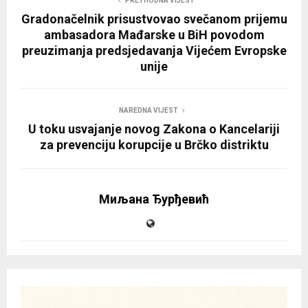
PRETHODNA VIJEST
Gradonačelnik prisustvovao svečanom prijemu
ambasadora Mađarske u BiH povodom
preuzimanja predsjedavanja Vijećem Evropske
unije
NAREDNA VIJEST
U toku usvajanje novog Zakona o Kancelariji
za prevenciju korupcije u Brčko distriktu
Миљана Ђурђевић