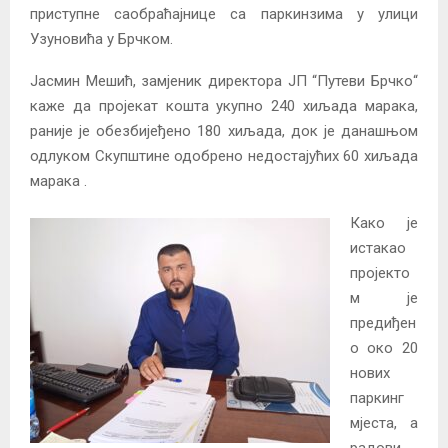
приступне саобраћајнице са паркинзима у улици
Узуновића у Брчком.
Јасмин Мешић, замјеник директора ЈП “Путеви Брчко“
каже да пројекат кошта укупно 240 хиљада марака,
раније је обезбијеђено 180 хиљада, док је данашњом
одлуком Скупштине одобрено недостајућих 60 хиљада
марака .
Како је
истакао
пројекто
м је
предиђен
о око 20
нових
паркинг
мјеста, а
радови