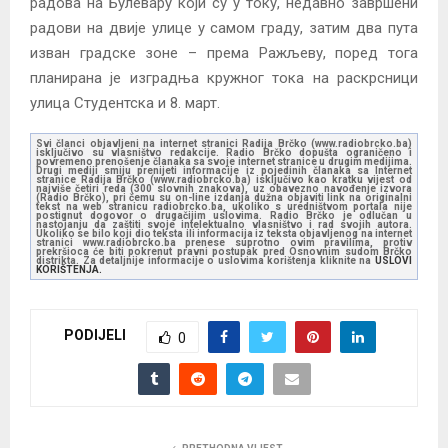
радова на Булевару који су у току, недавно завршени
радови на двије улице у самом граду, затим два пута
изван градске зоне – према Ражљеву, поред тога
планирана је изградња кружног тока на раскрсници
улица Студентска и 8. март.
Svi članci objavljeni na internet stranici Radija Brčko (www.radiobrcko.ba)
isključivo su vlasništvo redakcije. Radio Brčko dopušta ograničeno i
povremeno prenošenje članaka sa svoje internet stranice u drugim medijima.
Drugi mediji smiju prenijeti informacije iz pojedinih članaka sa Internet
stranice Radija Brčko (www.radiobrcko.ba) isključivo kao kratku vijest od
najviše četiri reda (300 slovnih znakova), uz obavezno navođenje izvora
(Radio Brčko), pri čemu su on-line izdanja dužna objaviti link na originalni
tekst na web stranicu radiobrcko.ba, ukoliko s uredništvom portala nije
postignut dogovor o drugačijim uslovima. Radio Brčko je odlučan u
nastojanju da zaštiti svoje intelektualno vlasništvo i rad svojih autora.
Ukoliko se bilo koji dio teksta ili informacija iz teksta objavljenog na internet
stranici www.radiobrcko.ba prenese suprotno ovim pravilima, protiv
prekršioca će biti pokrenut pravni postupak pred Osnovnim sudom Brčko
distrikta. Za detaljnije informacije o uslovima korištenja kliknite na
USLOVI
KORIŠTENJA.
PODIJELI
0