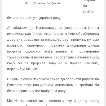
Фото: Миљана Ђурђевић
би
требао
бити окончани у најкраћем року.
„С обзиром да Канцеларија за управљањем јавном
имовином као инвеститор пројекта није обезбиједила
довољна средства за изградњу овог пројекта, ми смо
изразили спремност преузети финсирање дијела
пројекта односно асфалтирање и постављање
хоризонталне и вертикалне саобраћајне сигнализације,
како би се пројекат завршио и привео намјени”,
појаснио је Мешић.
Он нам је овом приликом рекао да започети радови на
Булевару теку планираном динамиком и требали би
бити завршени у предвиђеном року.
Мешић напомиње да је сезона у јеку и да су поред