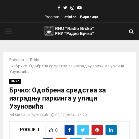
Facebook
Twitter
Instagram
Youtube
Program
Latinica
Ћирилица
PRIMARY
MENU
Početna
Brčko
Брчко: Одобрена средства за изградњу паркинга у улици
Узуновића
Brčko
Брчко: Одобрена средства за
изградњу паркинга у улици
Узуновића
od
Миљана Ђурђевић
05.07.2024 - 15:29
PODIJELI
0