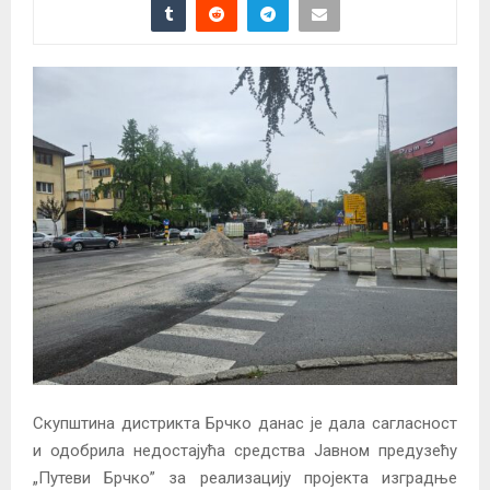
Скупштина дистрикта Брчко данас је дала сагласност
и одобрила недостајућа средства Јавном предузећу
„Путеви Брчко” за реализацију пројекта изградње