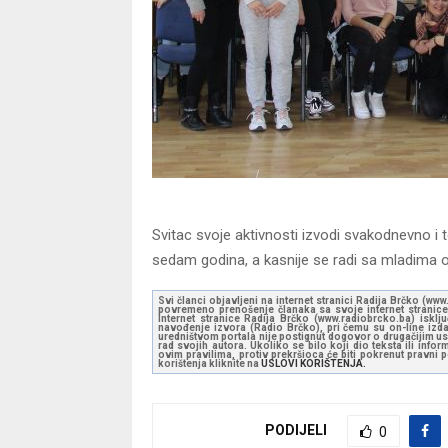
Svitac svoje aktivnosti izvodi svakodnevno i 
sedam godina, a kasnije se radi sa mladima od
Svi članci objavljeni na internet stranici Radija Brčko (w
povremeno prenošenje članaka sa svoje internet stranice 
Internet stranice Radija Brčko (www.radiobrcko.ba) isklj
navođenje izvora (Radio Brčko), pri čemu su on-line izdan
uredništvom portala nije postignut dogovor o drugačijim usl
rad svojih autora. Ukoliko se bilo koji dio teksta ili inf
ovim pravilima, protiv prekršioca će biti pokrenut pravni
korištenja kliknite na
USLOVI KORIŠTENJA.
PODIJELI
0