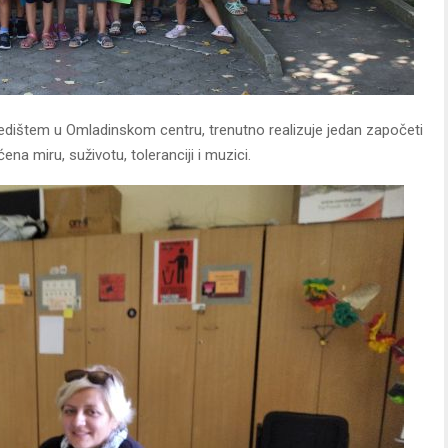
jedištem u Omladinskom centru, trenutno realizuje jedan započeti
na miru, suživotu, toleranciji i muzici.