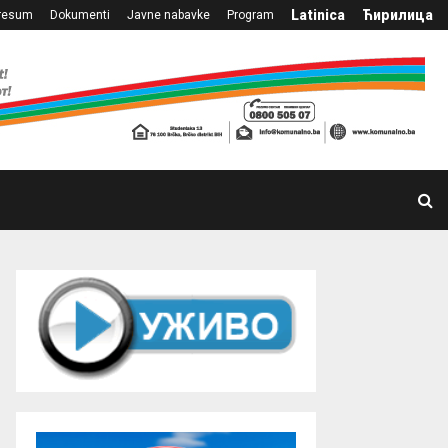
Latinica
Ћирилица
resum
Dokumenti
Javne nabavke
Program