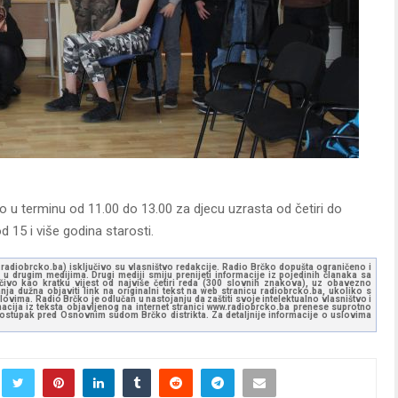
to u terminu od 11.00 do 13.00 za djecu uzrasta od četiri do
 15 i više godina starosti.
ww.radiobrcko.ba) isključivo su vlasništvo redakcije. Radio Brčko dopušta ograničeno i
u drugim medijima. Drugi mediji smiju prenijeti informacije iz pojedinih članaka sa
učivo kao kratku vijest od najviše četiri reda (300 slovnih znakova), uz obavezno
ja dužna objaviti link na originalni tekst na web stranicu radiobrcko.ba, ukoliko s
ovima. Radio Brčko je odlučan u nastojanju da zaštiti svoje intelektualno vlasništvo i
ormacija iz teksta objavljenog na internet stranici www.radiobrcko.ba prenese suprotno
 postupak pred Osnovnim sudom Brčko distrikta. Za detaljnije informacije o uslovima