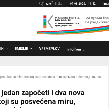
C
Brčko
07.08.2026. - 11:42
Imp
32.8
IN
EMISIJE
VREMEPLOV
˼
 projekta sa mladima koji su posvećena miru, suživotu, toleranciji i muzici
 jedan započeti i dva nova
oji su posvećena miru,