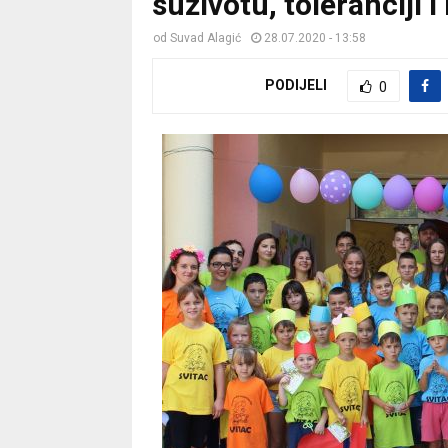
suživotu, toleranciji 
od
Suvad Alagić
28.07.2020 - 13:58
PODIJELI
0