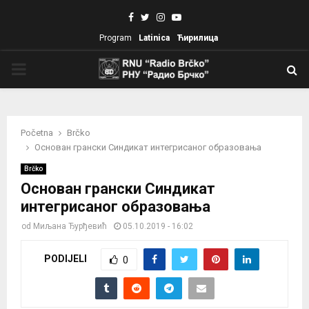
Facebook
Twitter
Instagram
Youtube
Program
Latinica
Ћирилица
PRIMARY
MENU
Početna
Brčko
Основан грански Синдикат интегрисаног образовања
Brčko
Основан грански Синдикат
интегрисаног образовања
od
Миљана Ђурђевић
05.10.2019 - 16:02
PODIJELI
0