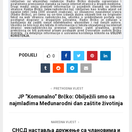
isključivo su vlasništvo redakcije. Radio Brčko dopušta ograničeno i
povremeno prenošenje članaka sa svoje internet stranice u drugim medijima.
Drugi mediji smiju prenijeti informacije iz pojedinih članaka sa Internet
stranice Radija Brčko (www.radiobrcko.ba) isključivo kao kratku vijest od
najviše četiri reda (300 slovnih znakova), uz obavezno navođenje izvora
(Radio Brčko), pri čemu su on-line izdanja dužna objaviti link na originalni
tekst na web stranicu radiobrcko.ba, ukoliko s uredništvom portala nije
postignut dogovor o drugačijim uslovima. Radio Brčko je odlučan u
nastojanju da zaštiti svoje intelektualno vlasništvo i rad svojih autora.
Ukoliko se bilo koji dio teksta ili informacija iz teksta objavljenog na internet
stranici www.radiobrcko.ba prenese suprotno ovim pravilima, protiv
prekršioca će biti pokrenut pravni postupak pred Osnovnim sudom Brčko
distrikta. Za detaljnije informacije o uslovima korištenja kliknite na
USLOVI
KORIŠTENJA.
PODIJELI
0
PRETHODNA VIJEST
JP “Komunalno” Brčko: Obilježili smo sa
najmlađima Međunarodni dan zaštite životinja
NAREDNA VIJEST
СНСД наставља дружeњe са члановима и