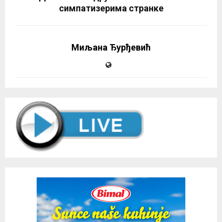
симпатизeрима странке
Миљана Ђурђевић