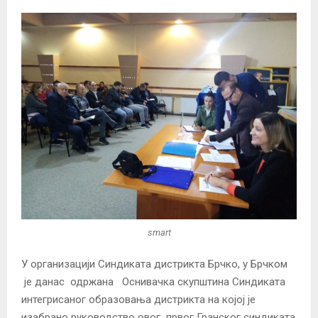
smart
У организацији Синдиката дистрикта Брчко, у Брчком
je данас одржана Оснивачка скупштина Синдиката
интегрисаног образовања дистрикта на којој је
изабрано руководство овог првог Гранског синдиката