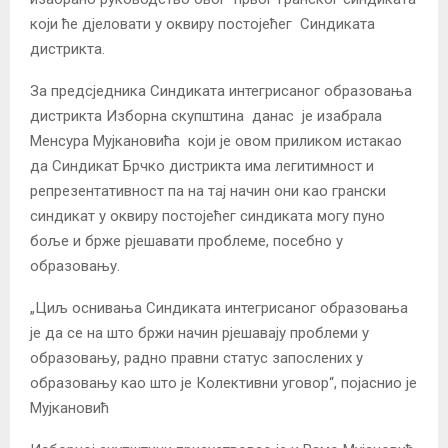
који ће дјеловати у оквиру постојећег Синдиката
дистрикта.
За предсједника Синдиката интегрисаног образовања
дистрикта Изборна скупштина данас је изабрала
Менсура Мујкановића који је овом приликом истакао
да Синдикат Брчко дистрикта има легитимност и
репрезентативност па на тај начин они као грански
синдикат у оквиру постојећег синдиката могу пуно
боље и брже рјешавати проблеме, посебно у
образовању.
„Циљ оснивања Синдиката интегрисаног образовања
је да се на што бржи начин рјешавају проблеми у
образовању, радно правни статус запослених у
образовању као што је Колективни уговор“, појаснио је
Мујкановић