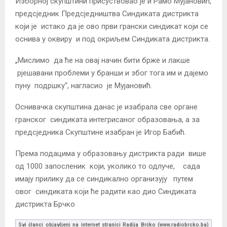
Изборној скупштини присуствовао је и Рамо Мујановић,
предсједник Предсједништва Синдиката дистрикта
који је истако да је ово први грански синдикат који се
оснива у оквиру и под окриљем Синдиката дистрикта.
„Мислимо да ће на овај начин бити брже и лакше
рјешавани проблеми у бранши и због тога им и дајемо
пуну подршку“, нагласио је Мујановић.
Оснивачка скупштина данас је изабрала све органе
гранског синдиката интегрисаног образовања, а за
предсједника Скупштине изабран је Игор Бабић.
Према подацима у образовању дистрикта ради више
од 1000 запосленик који, уколико то одлуче, сада
имају прилику да се синдикално организују путем
овог синдиката који ће радити као дио Синдиката
дистрикта Брчко
Svi članci objavljeni na internet stranici Radija Brčko (www.radiobrcko.ba)