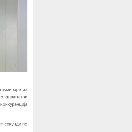
 такмичаре из
ло квалитетни
 конкуренција
ет секунди по