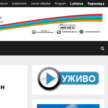
Latinica
Ћирилица
resum
Dokumenti
Javne nabavke
Program
ен