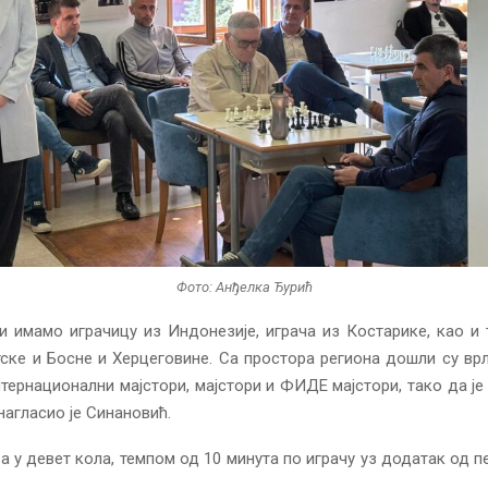
Фото: Анђелка Ђурић
и имамо играчицу из Индонезије, играча из Костарике, као и
тске и Босне и Херцеговине. Са простора региона дошли су вр
тернационални мајстори, мајстори и ФИДЕ мајстори, тако да је
 нагласио је Синановић.
ра у девет кола, темпом од 10 минута по играчу уз додатак од п