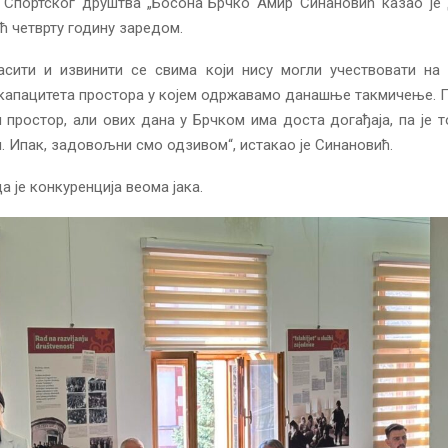
 Спортског друштва „Босона“Брчко Амир Синановић казао је 
ећ четврту годину заредом.
асити и извинити се свима који нису могли учествовати на 
 капацитета простора у којем одржавамо данашње такмичење. 
 простор, али ових дана у Брчком има доста догађаја, па је 
. Ипак, задовољни смо одзивом“, истакао је Синановић.
а је конкуренција веома јака.