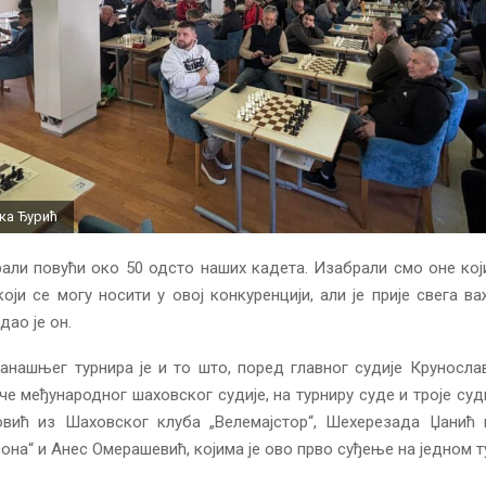
ка Ђурић
али повући око 50 одсто наших кадета. Изабрали смо оне кој
који се могу носити у овој конкуренцији, али је прије свега в
дао је он.
анашњег турнира је и то што, поред главног судије Круносла
че међународног шаховског судије, на турниру суде и троје суди
вић из Шаховског клуба „Велемајстор“, Шехерезада Џанић 
она“ и Анес Омерашевић, којима је ово прво суђење на једном т