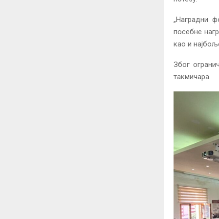
„Наградни ф
посебне нагр
као и најбољ
Због ограни
такмичара.