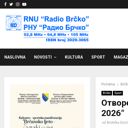
Facebook
Twitter
Instagram
Youtube
NASLOVNA
NOVOSTI
KULTURA
SPORT
MAGAZ
Početna
Brč
Brčko
Sport
Отвор
2026“
od
Anđelka Đuri