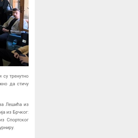
Фото: Анђелка Ђурић
и су тренутно
ажно да стичу
ва Лешића из
ја из Брчког:
из Спортског
урниру.