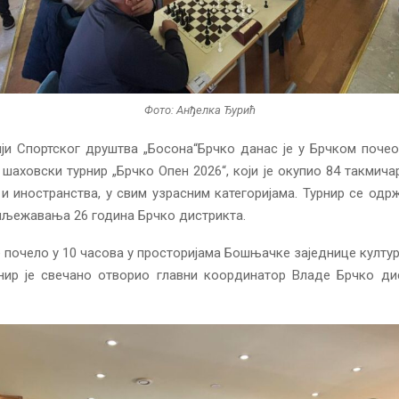
Фото: Анђелка Ђурић
ји Спортског друштва „Босона“Брчко данас је у Брчком поче
шаховски турнир „Брчко Опен 2026“, који је окупио 84 такмича
и иностранства, у свим узрасним категоријама. Турнир се одр
иљежавања 26 година Брчко дистрикта.
 почело у 10 часова у просторијама Бошњачке заједнице култу
рнир је свечано отворио главни координатор Владе Брчко ди