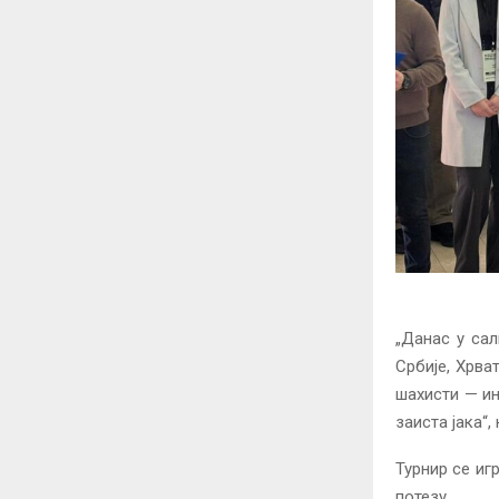
„Данас у сал
Србије, Хрва
шахисти — ин
заиста јака“,
Турнир се иг
потезу.