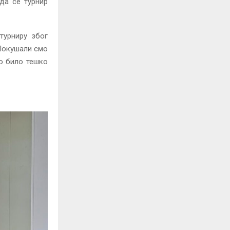
да се турнир
турниру због
Покушали смо
то било тешко