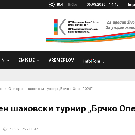
C
Brčko
06.08.2026. - 14:45
Imp
35.4
IN
EMISIJE
VREMEPLOV
˼
ko
Отворен шаховски турнир „Брчко Опен 2026“
ен шаховски турнир „Брчко Оп
ć
14.03.2026 - 11:42