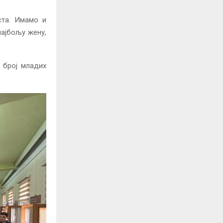
ста. Имамо и
најбољу жену,
 број младих