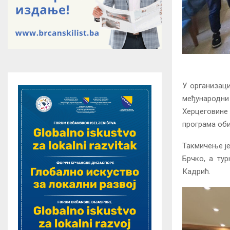
У организаци
међународни 
Херцеговине 
програма об
Такмичење је
Брчко, а ту
Кадрић.