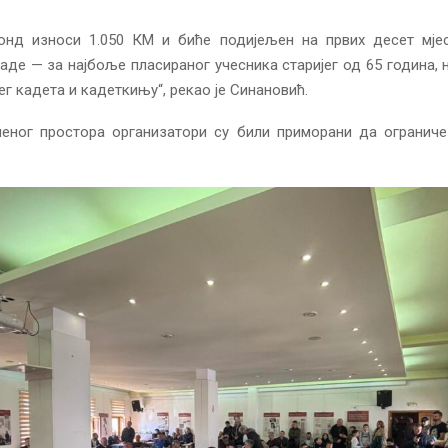
онд износи 1.050 КМ и биће подијељен на првих десет мје
аде — за најбоље пласираног учесника старијег од 65 година, 
ег кадета и кадеткињу“, рекао је Синановић.
ченог простора организатори су били приморани да ограниче