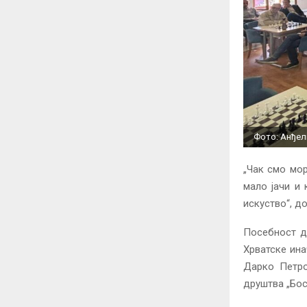
Фото: Анђел
„Чак смо мор
мало јачи и 
искуство“, до
Посебност д
Хрватске ина
Дарко Петро
друштва „Бос