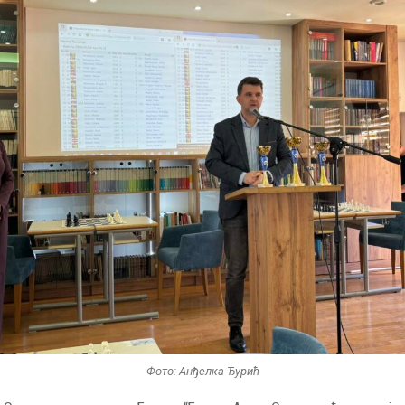
Фото: Анђелка Ђурић