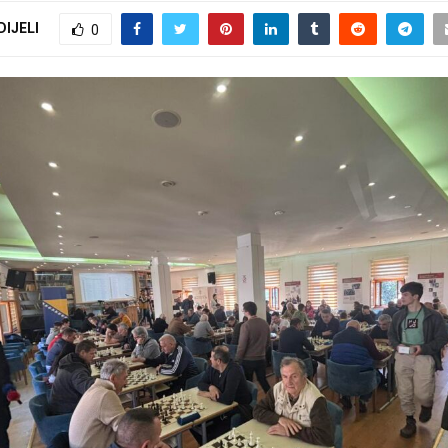
DIJELI
0