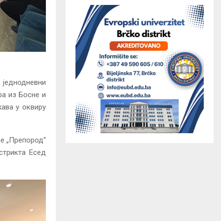
о једнодневни
ра из Босне и
жава у оквиру
ре „Препород“
стрикта Есед