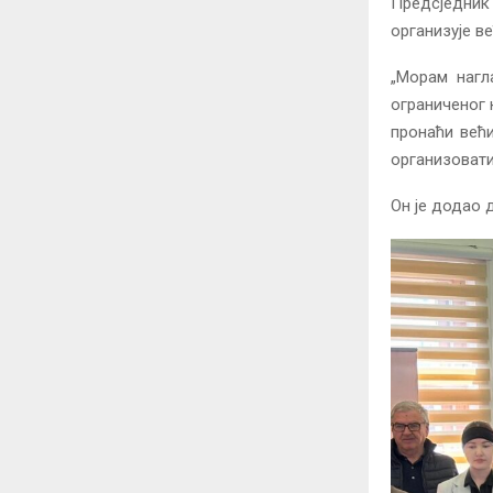
Предсједник
организује в
„Морам нагл
ограниченог
пронаћи већи
организовати
Он је додао д