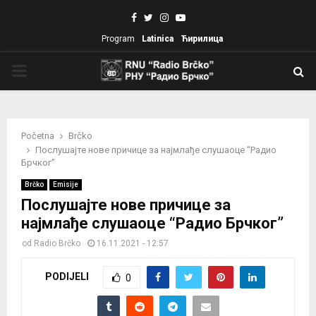
Facebook
Twitter
Instagram
Youtube
Program
Latinica
Ћирилица
PRIMARY
MENU
Početna
Brčko
Послушајте нове причице за најмлађе слушаоце “Радио
Брчког”
Brčko
Emisije
Послушајте нове причице за
најмлађе слушаоце “Радио Брчког”
od
Radio Brčko
16.11.2021 - 12:57
PODIJELI
0