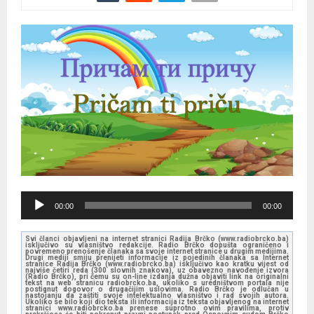
A
00:00
00:00
u
d
Svi članci objavljeni na internet stranici Radija Brčko (www.radiobrcko.ba)
isključivo su vlasništvo redakcije. Radio Brčko dopušta ograničeno i
i
povremeno prenošenje članaka sa svoje internet stranice u drugim medijima.
Drugi mediji smiju prenijeti informacije iz pojedinih članaka sa Internet
stranice Radija Brčko (www.radiobrcko.ba) isključivo kao kratku vijest od
o
najviše četiri reda (300 slovnih znakova), uz obavezno navođenje izvora
(Radio Brčko), pri čemu su on-line izdanja dužna objaviti link na originalni
tekst na web stranicu radiobrcko.ba, ukoliko s uredništvom portala nije
P
postignut dogovor o drugačijim uslovima. Radio Brčko je odlučan u
nastojanju da zaštiti svoje intelektualno vlasništvo i rad svojih autora.
l
Ukoliko se bilo koji dio teksta ili informacija iz teksta objavljenog na internet
stranici www.radiobrcko.ba prenese suprotno ovim pravilima, protiv