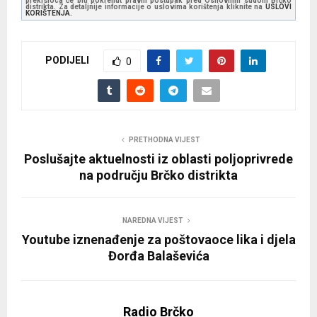
prekršioca će biti pokrenut pravni postupak pred Osnovnim sudom Brčko
a
distrikta. Za detaljnije informacije o uslovima korištenja kliknite na
USLOVI
KORIŠTENJA.
y
e
PODIJELI
r
0
PRETHODNA VIJEST
Poslušajte aktuelnosti iz oblasti poljoprivrede
na području Brčko distrikta
NAREDNA VIJEST
Youtube iznenađenje za poštovaoce lika i djela
Đorđa Balaševića
Radio Brčko