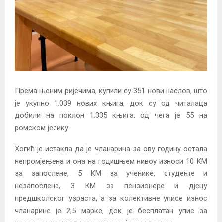
Према њеним ријечима, купили су 351 нови наслов, што
је укупно 1.039 нових књига, док су од читалаца
добили на поклон 1.335 књига, од чега је 55 на
ромском језику.
Хогић је истакла да је чланарина за ову годину остала
непромјењена и она на годишњем нивоу износи 10 КМ
за запослене, 5 КМ за ученике, студенте и
незапослене, 3 КМ за пензионере и дјецу
предшколског узраста, а за колективне уписе износ
чланарине је 2,5 марке, док је бесплатан упис за