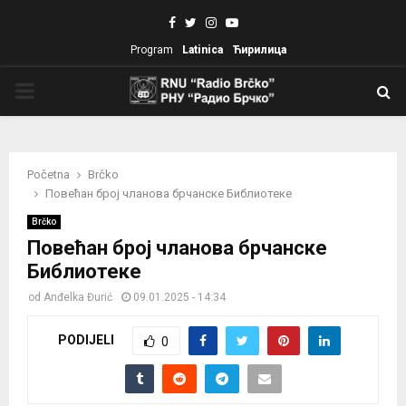
Facebook
Twitter
Instagram
Youtube
Program
Latinica
Ћирилица
PRIMARY
MENU
Početna
Brčko
Повећан број чланова брчанске Библиотеке
Brčko
Повећан број чланова брчанске
Библиотеке
od
Anđelka Đurić
09.01.2025 - 14:34
PODIJELI
0