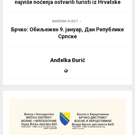
najviše noćenja ostvarili turisti iz Hrvatske
NAREDNA VIJEST
Брчко: Обиљежен 9. јануар, Дан Републике
Српске
Anđelka Đurić