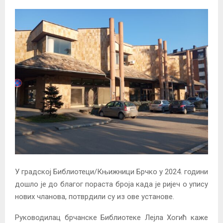
У градској Библиотеци/Књижници Брчко у 2024. години
дошло је до благог пораста броја када је ријеч о упису
нових чланова, потврдили су из ове установе.
Руководилац брчанске Библиотеке Лејла Хогић каже