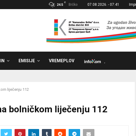
C
Brčko
07.08.2026. - 07:41
Imp
24.5
IN
EMISIJE
VREMEPLOV
˼
kom liječenju 112
na bolničkom liječenju 112