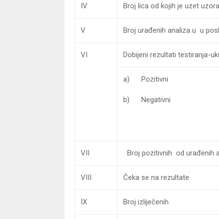
IV
Broj lica od kojih je uzet uzo
V
Broj urađenih analiza u u pos
VI
Dobijeni rezultati testiranja-u
a) Pozitivni
b) Negativni
VII
Broj pozitivnih od urađenih a
VIII
Čeka se na rezultate
IX
Broj izliječenih