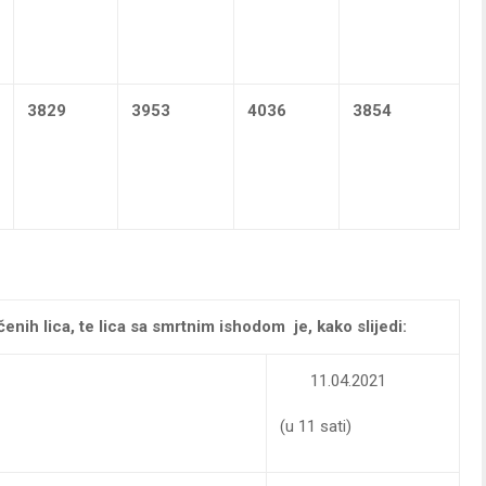
3829
3953
4036
3854
čenih lica, te lica sa smrtnim ishodom je, kako slijedi:
11.04.2021
(u 11 sati)