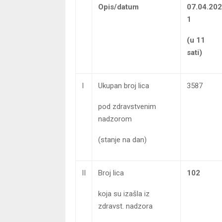
Opis/datum
07.04.202
1
(u 11
sati)
I
Ukupan broj lica
3587
pod zdravstvenim
nadzorom
(stanje na dan)
II
Broj lica
102
koja su izašla iz
zdravst. nadzora