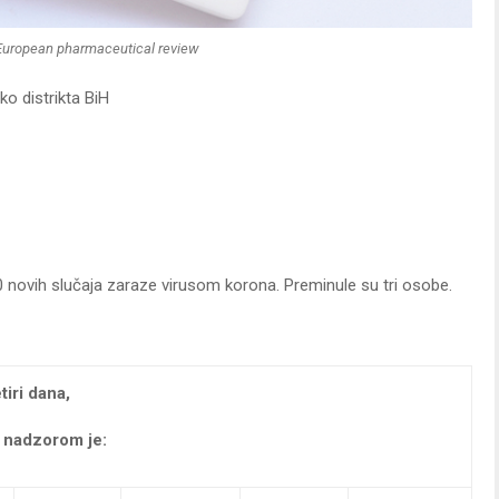
European pharmaceutical review
o distrikta BiH
0 novih slučaja zaraze virusom korona. Preminule su tri osobe.
iri dana,
m nadzorom je: