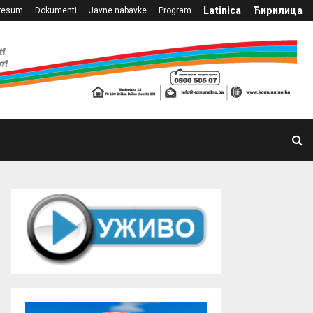
Latinica
Ћирилица
resum
Dokumenti
Javne nabavke
Program