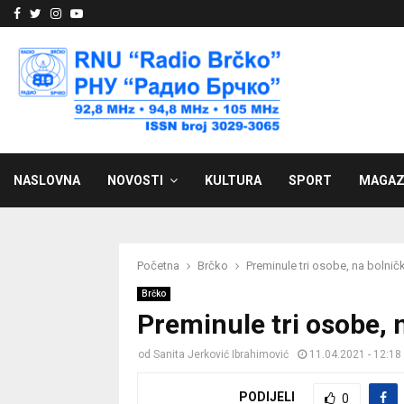
Facebook
Twitter
Instagram
Youtube
NASLOVNA
NOVOSTI
KULTURA
SPORT
MAGAZ
Početna
Brčko
Preminule tri osobe, na bolnič
Brčko
Preminule tri osobe, 
od
Sanita Jerković Ibrahimović
11.04.2021 - 12:18
PODIJELI
0