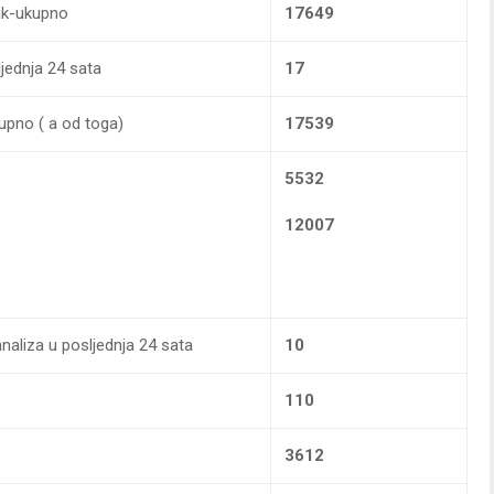
rak-ukupno
17649
ljednja 24 sata
17
kupno ( a od toga)
17539
5532
12007
naliza u posljednja 24 sata
10
110
3612