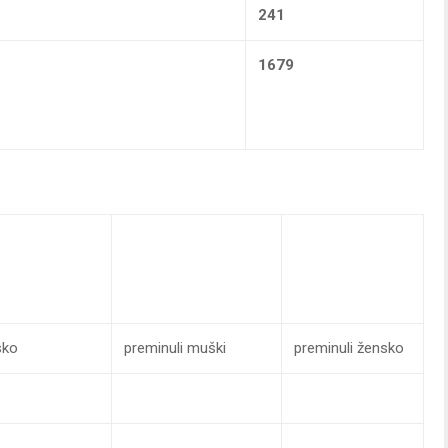
241
1679
sko
preminuli muški
preminuli žensko