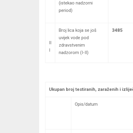
(istekao nadzorni
period)
Broj lica koja se još
3485
uvijek vode pod
II
zdravstvenim
I
nadzorom (I-II)
Ukupan broj testiranih, zaraženih i izlije
Opis/datum