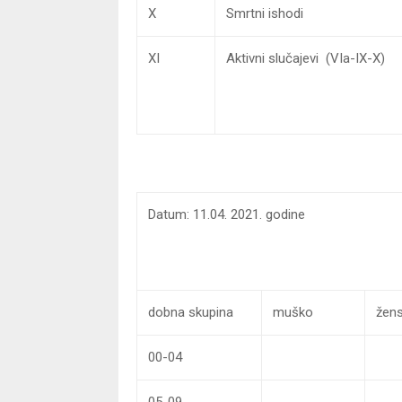
X
Smrtni ishodi
XI
Aktivni slučajevi (VIa-IX-X)
Datum: 11.04. 2021. godine
dobna skupina
muško
žen
00-04
05-09