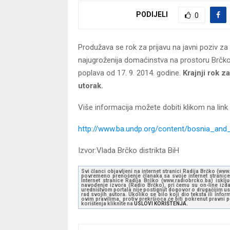
PODIJELI
0
Produžava se rok za prijavu na javni poziv 
najugroženija domaćinstva na prostoru Brčk
poplava od 17. 9. 2014. godine.
Krajnji rok za
utorak.
Više informacija možete dobiti klikom na link
http://www.ba.undp.org/content/bosnia_an
Izvor:Vlada Brčko distrikta BiH
Svi članci objavljeni na internet stranici Radija Brčko (w
povremeno prenošenje članaka sa svoje internet stranice 
Internet stranice Radija Brčko (www.radiobrcko.ba) isklj
navođenje izvora (Radio Brčko), pri čemu su on-line izdan
uredništvom portala nije postignut dogovor o drugačijim usl
rad svojih autora. Ukoliko se bilo koji dio teksta ili inf
ovim pravilima, protiv prekršioca će biti pokrenut pravni
korištenja kliknite na
USLOVI KORIŠTENJA.