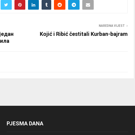
NAREDNA VIJEST
један
Kojić i Ribić čestitali Kurban-bajram
вила
PJESMA DANA