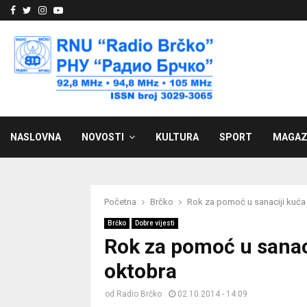
Facebook
Twitter
Instagram
Youtube
NASLOVNA
NOVOSTI
KULTURA
SPORT
MAGAZ
Početna
Brčko
Rok za pomoć u sanaciji kuća
Brčko
Dobre vijesti
Rok za pomoć u sanac
oktobra
od
Radio Brčko
02.10.2014 - 14:09