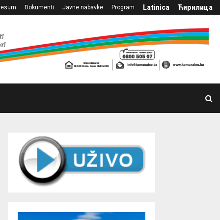
Latinica
Ћирилица
resum
Dokumenti
Javne nabavke
Program