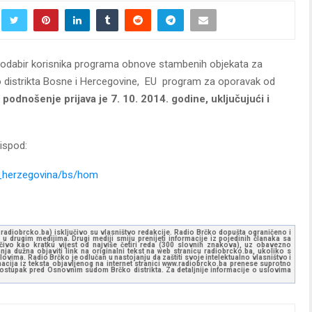
za odabir korisnika programa obnove stambenih objekata za
o distrikta Bosne i Hercegovine, EU program za oporavak od
 podnošenje prijava je 7. 10. 2014. godine, uključujući i
 ispod:
d_herzegovina/bs/hom
ww.radiobrcko.ba) isključivo su vlasništvo redakcije. Radio Brčko dopušta ograničeno i
u drugim medijima. Drugi mediji smiju prenijeti informacije iz pojedinih članaka sa
učivo kao kratku vijest od najviše četiri reda (300 slovnih znakova), uz obavezno
ja dužna objaviti link na originalni tekst na web stranicu radiobrcko.ba, ukoliko s
ovima. Radio Brčko je odlučan u nastojanju da zaštiti svoje intelektualno vlasništvo i
ormacija iz teksta objavljenog na internet stranici www.radiobrcko.ba prenese suprotno
 postupak pred Osnovnim sudom Brčko distrikta. Za detaljnije informacije o uslovima