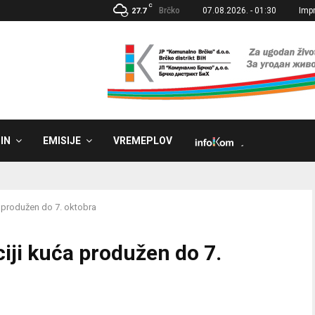
C
Brčko
07.08.2026. - 01:30
Imp
27.7
IN
EMISIJE
VREMEPLOV
˼
 produžen do 7. oktobra
iji kuća produžen do 7.