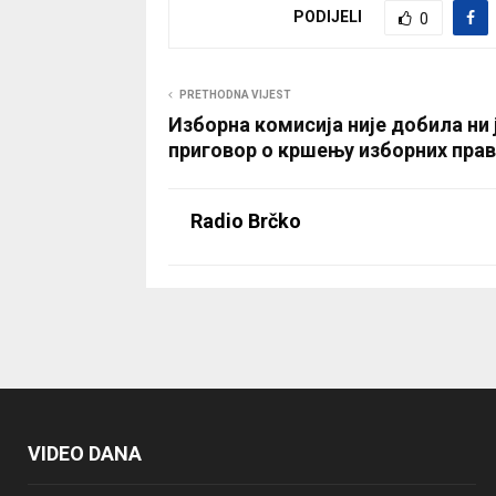
PODIJELI
0
PRETHODNA VIJEST
Изборна комисија није добила ни 
приговор о кршењу изборних пра
Radio Brčko
VIDEO DANA