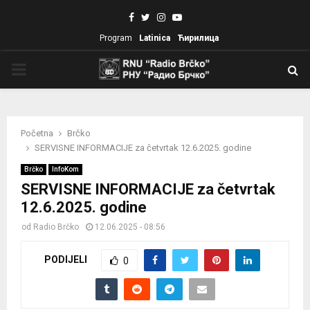
Facebook
Twitter
Instagram
Youtube
Program
Latinica
Ћирилица
PRIMARY
MENU
Početna
Brčko
SERVISNE INFORMACIJE za četvrtak 12.6.2025. godine
Brčko
InfoKom
SERVISNE INFORMACIJE za četvrtak
12.6.2025. godine
od
Radio Brčko
12.06.2025 - 08:56
PODIJELI
0