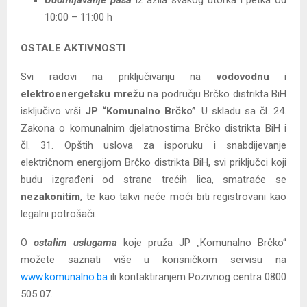
10:00 – 11:00 h
OSTALE AKTIVNOSTI
Svi radovi na priključivanju na
vodovodnu
i
elektroenergetsku mrežu
na području Brčko distrikta BiH
isključivo vrši
JP “Komunalno Brčko”
. U skladu sa čl. 24.
Zakona o komunalnim djelatnostima Brčko distrikta BiH i
čl. 31. Opštih uslova za isporuku i snabdijevanje
električnom energijom Brčko distrikta BiH, svi priključci koji
budu izgrađeni od strane trećih lica, smatraće se
nezakonitim
, te kao takvi neće moći biti registrovani kao
legalni potrošači.
O
ostalim uslugama
koje pruža JP „Komunalno Brčko“
možete saznati više u korisničkom servisu na
www.komunalno.ba
ili kontaktiranjem Pozivnog centra 0800
505 07.