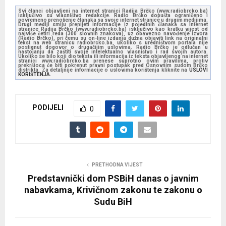
Svi članci objavljeni na internet stranici Radija Brčko (www.radiobrcko.ba)
isključivo su vlasništvo redakcije. Radio Brčko dopušta ograničeno i
povremeno prenošenje članaka sa svoje internet stranice u drugim medijima.
Drugi mediji smiju prenijeti informacije iz pojedinih članaka sa Internet
stranice Radija Brčko (www.radiobrcko.ba) isključivo kao kratku vijest od
najviše četiri reda (300 slovnih znakova), uz obavezno navođenje izvora
(Radio Brčko), pri čemu su on-line izdanja dužna objaviti link na originalni
tekst na web stranicu radiobrcko.ba, ukoliko s uredništvom portala nije
postignut dogovor o drugačijim uslovima. Radio Brčko je odlučan u
nastojanju da zaštiti svoje intelektualno vlasništvo i rad svojih autora.
Ukoliko se bilo koji dio teksta ili informacija iz teksta objavljenog na internet
stranici www.radiobrcko.ba prenese suprotno ovim pravilima, protiv
prekršioca će biti pokrenut pravni postupak pred Osnovnim sudom Brčko
distrikta. Za detaljnije informacije o uslovima korištenja kliknite na
USLOVI
KORIŠTENJA.
PODIJELI
0
PRETHODNA VIJEST
Predstavnički dom PSBiH danas o javnim
nabavkama, Krivičnom zakonu te zakonu o
Sudu BiH