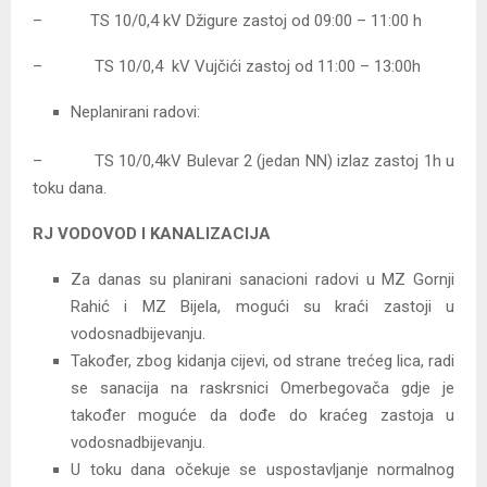
– TS 10/0,4 kV Džigure zastoj od 09:00 – 11:00 h
– TS 10/0,4 kV Vujčići zastoj od 11:00 – 13:00h
Neplanirani radovi:
– TS 10/0,4kV Bulevar 2 (jedan NN) izlaz zastoj 1h u
toku dana.
RJ VODOVOD I KANALIZACIJA
Za danas su planirani sanacioni radovi u MZ Gornji
Rahić i MZ Bijela, mogući su kraći zastoji u
vodosnadbijevanju.
Također, zbog kidanja cijevi, od strane trećeg lica, radi
se sanacija na raskrsnici Omerbegovača gdje je
također moguće da dođe do kraćeg zastoja u
vodosnadbijevanju.
U toku dana očekuje se uspostavljanje normalnog