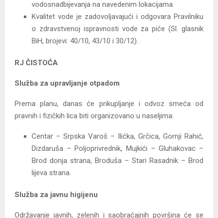
vodosnadbijevanja na navedenim lokacijama.
Kvalitet vode je zadovoljavajući i odgovara Pravilniku
o zdravstvenoj ispravnosti vode za piće (Sl. glasnik
BiH, brojevi: 40/10, 43/10 i 30/12).
RJ ČISTOĆA
Služba za upravljanje otpadom
Prema planu, danas će prikupljanje i odvoz smeća od
pravnih i fizičkih lica biti organizovano u naseljima:
Centar – Srpska Varoš – Ilićka, Grčica, Gornji Rahić,
Dizdaruša – Poljoprivrednik, Mujkići – Gluhakovac –
Brod donja strana, Broduša – Stari Rasadnik – Brod
lijeva strana.
Služba za javnu higijenu
Održavanje javnih, zelenih i saobraćajnih površina će se