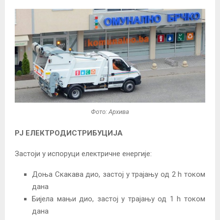
Фото: Архива
РЈ ЕЛЕКТРОДИСТРИБУЦИЈА
Застоји у испоруци електричне енергије:
Доња Скакава дио, застој у трајању од 2 h током
дана
Бијела мањи дио, застој у трајању од 1 h током
дана