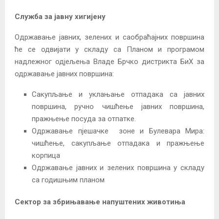
Служба за јавну хигијену
Одржавање јавних, зелених и саобраћајних површина
ће се одвијати у складу са Планом и програмом
надлежног одјељења Владе Брчко дистрикта БиХ за
одржавање јавних површина:
Сакупљање и уклањање отпадака са јавних
површина, ручно чишћење јавних површина,
пражњење посуда за отпатке.
Одржавање пјешачке зоне и Булевара Мира:
чишћење, сакупљање отпадака и пражњење
корпица
Одржавање јавних и зелених површина у складу
са годишњим планом
Сектор за збрињавање напуштених животиња