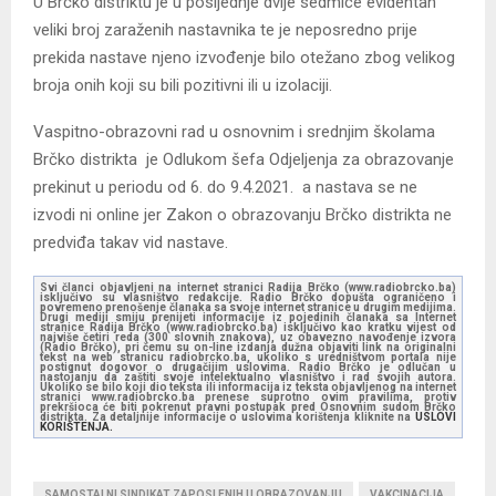
U Brčko distriktu je u posljednje dvije sedmice evidentan
veliki broj zaraženih nastavnika te je neposredno prije
prekida nastave njeno izvođenje bilo otežano zbog velikog
broja onih koji su bili pozitivni ili u izolaciji.
Vaspitno-obrazovni rad u osnovnim i srednjim školama
Brčko distrikta je Odlukom šefa Odjeljenja za obrazovanje
prekinut u periodu od 6. do 9.4.2021. a nastava se ne
izvodi ni online jer Zakon o obrazovanju Brčko distrikta ne
predviđa takav vid nastave.
Svi članci objavljeni na internet stranici Radija Brčko (www.radiobrcko.ba)
isključivo su vlasništvo redakcije. Radio Brčko dopušta ograničeno i
povremeno prenošenje članaka sa svoje internet stranice u drugim medijima.
Drugi mediji smiju prenijeti informacije iz pojedinih članaka sa Internet
stranice Radija Brčko (www.radiobrcko.ba) isključivo kao kratku vijest od
najviše četiri reda (300 slovnih znakova), uz obavezno navođenje izvora
(Radio Brčko), pri čemu su on-line izdanja dužna objaviti link na originalni
tekst na web stranicu radiobrcko.ba, ukoliko s uredništvom portala nije
postignut dogovor o drugačijim uslovima. Radio Brčko je odlučan u
nastojanju da zaštiti svoje intelektualno vlasništvo i rad svojih autora.
Ukoliko se bilo koji dio teksta ili informacija iz teksta objavljenog na internet
stranici www.radiobrcko.ba prenese suprotno ovim pravilima, protiv
prekršioca će biti pokrenut pravni postupak pred Osnovnim sudom Brčko
distrikta. Za detaljnije informacije o uslovima korištenja kliknite na
USLOVI
KORIŠTENJA.
SAMOSTALNI SINDIKAT ZAPOSLENIH U OBRAZOVANJU
VAKCINACIJA