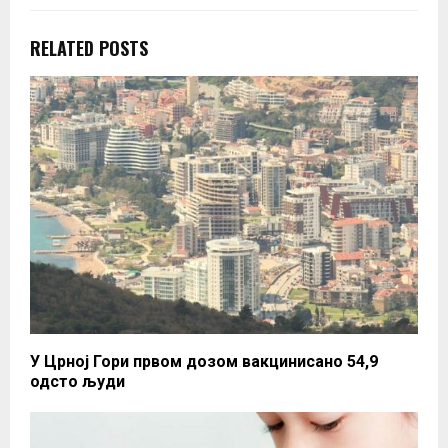
RELATED POSTS
У Црној Гори првом дозом вакцинисано 54,9
одсто људи