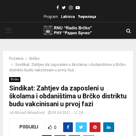
Facebook
Twitter
Instagram
Youtube
Program
Latinica
Ћирилица
PRIMARY
MENU
Početna
Brčko
Sindikat: Zahtjev da zaposleni u školama i obdaništima u Brčko
distriktu budu vakcinisani u prvoj fazi
Brčko
Sindikat: Zahtjev da zaposleni u
školama i obdaništima u Brčko distriktu
budu vakcinisani u prvoj fazi
od
Mirsad Arnautović
09.04.2021 - 12:24
PODIJELI
0