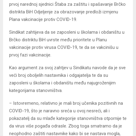
prvoj narednoj sjednici Štaba za zaštitu i spašavanje Brčko
distrikta BiH Odjeljenje za obrazovanje predloži izmjenu
Plana vakcinacije protiv COVID-19.
Sindikat zahtijeva da se zaposleni u školama i obdaništu u
Brčko distriktu BiH uvrste među prioritete u Planu
vakcinacije protiv virusa COVID-19, te da se vakcinišu u
prvoj fazi vakcinacije.
Kao argument za svoj zahtjev u Sindikatu navode da je sve
veći broj oboljelih nastavnika i odgajatelja te da su
zaposleni u školama i obdaništu među najugroženijim
kategorijama stanovništva.
– Istovremeno, relativno je mali broj učenika pozitivnih na
COVID-19, što je naravno sreća u ovoj nesreći, ali i
pokazatelj da su mlađe kategorije stanovništva otpornije te
da virus više pogađa odrasle. Zbog toga smatramo da je
neophodno zaštiti nastavnike kako bi se nastava mogla,