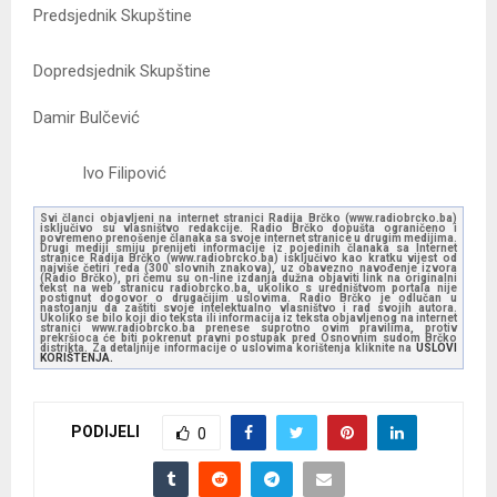
Predsjednik Skupštine
Dopredsjednik Skupštine
Damir Bulčević
Ivo Filipović
Svi članci objavljeni na internet stranici Radija Brčko (www.radiobrcko.ba)
isključivo su vlasništvo redakcije. Radio Brčko dopušta ograničeno i
povremeno prenošenje članaka sa svoje internet stranice u drugim medijima.
Drugi mediji smiju prenijeti informacije iz pojedinih članaka sa Internet
stranice Radija Brčko (www.radiobrcko.ba) isključivo kao kratku vijest od
najviše četiri reda (300 slovnih znakova), uz obavezno navođenje izvora
(Radio Brčko), pri čemu su on-line izdanja dužna objaviti link na originalni
tekst na web stranicu radiobrcko.ba, ukoliko s uredništvom portala nije
postignut dogovor o drugačijim uslovima. Radio Brčko je odlučan u
nastojanju da zaštiti svoje intelektualno vlasništvo i rad svojih autora.
Ukoliko se bilo koji dio teksta ili informacija iz teksta objavljenog na internet
stranici www.radiobrcko.ba prenese suprotno ovim pravilima, protiv
prekršioca će biti pokrenut pravni postupak pred Osnovnim sudom Brčko
distrikta. Za detaljnije informacije o uslovima korištenja kliknite na
USLOVI
KORIŠTENJA.
PODIJELI
0