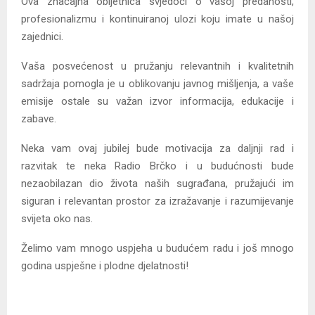
Ova značajna obljetnica svjedoči o vašoj predanosti,
profesionalizmu i kontinuiranoj ulozi koju imate u našoj
zajednici.
Vaša posvećenost u pružanju relevantnih i kvalitetnih
sadržaja pomogla je u oblikovanju javnog mišljenja, a vaše
emisije ostale su važan izvor informacija, edukacije i
zabave.
Neka vam ovaj jubilej bude motivacija za daljnji rad i
razvitak te neka Radio Brčko i u budućnosti bude
nezaobilazan dio života naših sugrađana, pružajući im
siguran i relevantan prostor za izražavanje i razumijevanje
svijeta oko nas.
Želimo vam mnogo uspjeha u budućem radu i još mnogo
godina uspješne i plodne djelatnosti!