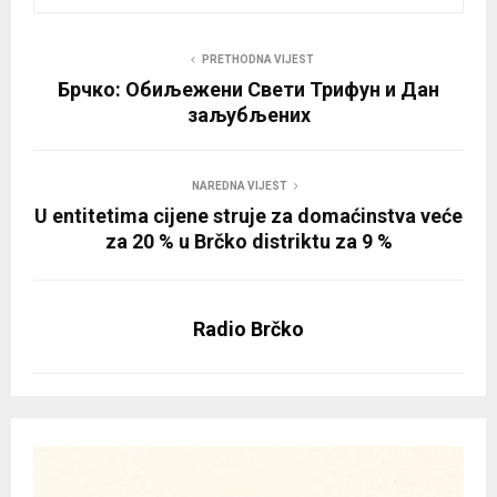
PRETHODNA VIJEST
Брчко: Обиљежени Свети Трифун и Дан
заљубљених
NAREDNA VIJEST
U entitetima cijene struje za domaćinstva veće
za 20 % u Brčko distriktu za 9 %
Radio Brčko