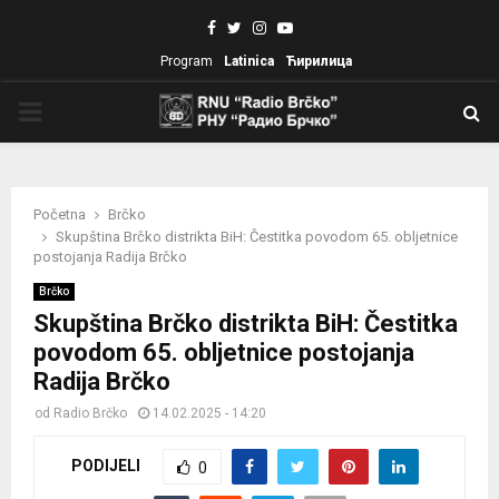
Facebook
Twitter
Instagram
Youtube
Program
Latinica
Ћирилица
PRIMARY
MENU
Početna
Brčko
Skupština Brčko distrikta BiH: Čestitka povodom 65. obljetnice
postojanja Radija Brčko
Brčko
Skupština Brčko distrikta BiH: Čestitka
povodom 65. obljetnice postojanja
Radija Brčko
od
Radio Brčko
14.02.2025 - 14:20
PODIJELI
0