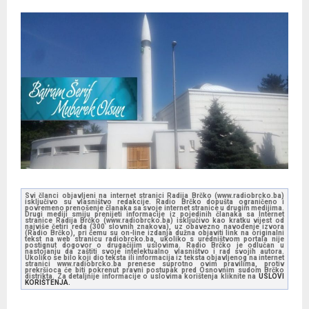
Svi članci objavljeni na internet stranici Radija Brčko (www.radiobrcko.ba)
isključivo su vlasništvo redakcije. Radio Brčko dopušta ograničeno i
povremeno prenošenje članaka sa svoje internet stranice u drugim medijima.
Drugi mediji smiju prenijeti informacije iz pojedinih članaka sa Internet
stranice Radija Brčko (www.radiobrcko.ba) isključivo kao kratku vijest od
najviše četiri reda (300 slovnih znakova), uz obavezno navođenje izvora
(Radio Brčko), pri čemu su on-line izdanja dužna objaviti link na originalni
tekst na web stranicu radiobrcko.ba, ukoliko s uredništvom portala nije
postignut dogovor o drugačijim uslovima. Radio Brčko je odlučan u
nastojanju da zaštiti svoje intelektualno vlasništvo i rad svojih autora.
Ukoliko se bilo koji dio teksta ili informacija iz teksta objavljenog na internet
stranici www.radiobrcko.ba prenese suprotno ovim pravilima, protiv
prekršioca će biti pokrenut pravni postupak pred Osnovnim sudom Brčko
distrikta. Za detaljnije informacije o uslovima korištenja kliknite na
USLOVI
KORIŠTENJA.