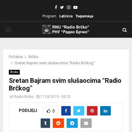
Facebook
Twitter
Instagram
Youtube
Program
Latinica
Ћирилица
PRIMARY
MENU
Početna
Brčko
Sretan Bajram svim slušaocima “Radio Brčkog”
Brčko
Sretan Bajram svim slušaocima “Radio
Brčkog”
od
Radio Brčko
11.08.2019 - 08:23
PODIJELI
0