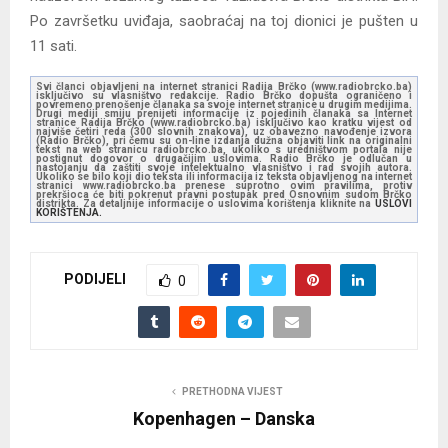
Po završetku uviđaja, saobraćaj na toj dionici je pušten u
11 sati.
Svi članci objavljeni na internet stranici Radija Brčko (www.radiobrcko.ba)
isključivo su vlasništvo redakcije. Radio Brčko dopušta ograničeno i
povremeno prenošenje članaka sa svoje internet stranice u drugim medijima.
Drugi mediji smiju prenijeti informacije iz pojedinih članaka sa Internet
stranice Radija Brčko (www.radiobrcko.ba) isključivo kao kratku vijest od
najviše četiri reda (300 slovnih znakova), uz obavezno navođenje izvora
(Radio Brčko), pri čemu su on-line izdanja dužna objaviti link na originalni
tekst na web stranicu radiobrcko.ba, ukoliko s uredništvom portala nije
postignut dogovor o drugačijim uslovima. Radio Brčko je odlučan u
nastojanju da zaštiti svoje intelektualno vlasništvo i rad svojih autora.
Ukoliko se bilo koji dio teksta ili informacija iz teksta objavljenog na internet
stranici www.radiobrcko.ba prenese suprotno ovim pravilima, protiv
prekršioca će biti pokrenut pravni postupak pred Osnovnim sudom Brčko
distrikta. Za detaljnije informacije o uslovima korištenja kliknite na
USLOVI
KORIŠTENJA.
PODIJELI
0
PRETHODNA VIJEST
Kopenhagen – Danska