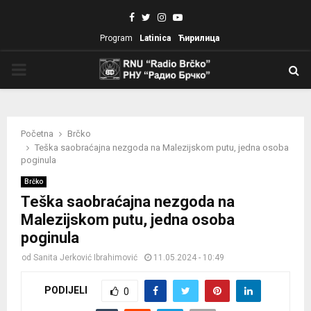
Facebook
Twitter
Instagram
Youtube
Program
Latinica
Ћирилица
PRIMARY
MENU
Početna
Brčko
Teška saobraćajna nezgoda na Malezijskom putu, jedna osoba
poginula
Brčko
Teška saobraćajna nezgoda na
Malezijskom putu, jedna osoba
poginula
od
Sanita Jerković Ibrahimović
11.05.2024 - 10:49
PODIJELI
0