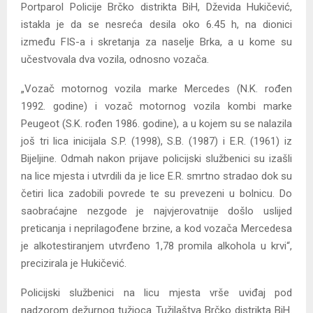
Portparol Policije Brčko distrikta BiH, Dževida Hukičević,
istakla je da se nesreća desila oko 6.45 h, na dionici
između FIS-a i skretanja za naselje Brka, a u kome su
učestvovala dva vozila, odnosno vozača.
„Vozač motornog vozila marke Mercedes (N.K. rođen
1992. godine) i vozač motornog vozila kombi marke
Peugeot (S.K. rođen 1986. godine), a u kojem su se nalazila
još tri lica inicijala S.P. (1998), S.B. (1987) i E.R. (1961) iz
Bijeljine. Odmah nakon prijave policijski službenici su izašli
na lice mjesta i utvrdili da je lice E.R. smrtno stradao dok su
četiri lica zadobili povrede te su prevezeni u bolnicu. Do
saobraćajne nezgode je najvjerovatnije došlo uslijed
preticanja i neprilagođene brzine, a kod vozača Mercedesa
je alkotestiranjem utvrđeno 1,78 promila alkohola u krvi“,
precizirala je Hukičević.
Policijski službenici na licu mjesta vrše uviđaj pod
nadzorom dežurnog tužioca Tužilaštva Brčko distrikta BiH.