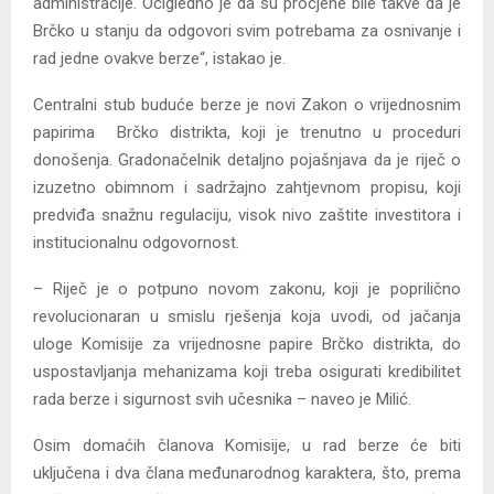
administracije. Očigledno je da su procjene bile takve da je
Brčko u stanju da odgovori svim potrebama za osnivanje i
rad jedne ovakve berze“, istakao je.
Centralni stub buduće berze je novi Zakon o vrijednosnim
papirima Brčko distrikta, koji je trenutno u proceduri
donošenja. Gradonačelnik detaljno pojašnjava da je riječ o
izuzetno obimnom i sadržajno zahtjevnom propisu, koji
predviđa snažnu regulaciju, visok nivo zaštite investitora i
institucionalnu odgovornost.
– Riječ je o potpuno novom zakonu, koji je poprilično
revolucionaran u smislu rješenja koja uvodi, od jačanja
uloge Komisije za vrijednosne papire Brčko distrikta, do
uspostavljanja mehanizama koji treba osigurati kredibilitet
rada berze i sigurnost svih učesnika – naveo je Milić.
Osim domaćih članova Komisije, u rad berze će biti
uključena i dva člana međunarodnog karaktera, što, prema