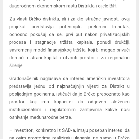
dugoročnom ekonomskom rastu Distrikta i cijele BiH.
Za vlasti Brčko distrikta, ali i za dio stručne javnosti, ovaj
projekat predstavlja potencijalni prelomni trenutak,
odnosno pokušaj da se, prvi put nakon privatizacijskih
procesa i stagnacije tržišta kapitala, ponudi drukčiji,
savremeniji model finansijskog tržišta, koji bi mogao privući
domaći i strani kapital i otvoriti prostor i za regionalno
širenje.
Gradonačelnik naglašava da interes američkih investitora
predstavlja jednu od najznačajnijih vijesti za Distrikt u
posljednjim godinama, ističući da je Brčko prepoznato kao
prostor koji ima kapacitet da odgovori složenim
institucionalnim i regulatornim zahtjevima kakve nosi
osnivanje međunarodne berze.
– Investitori, konkretno iz SAD-a, imaju poseban interes da
na ovim prostorima realiziraju ulaganja, ne samo u Brčko