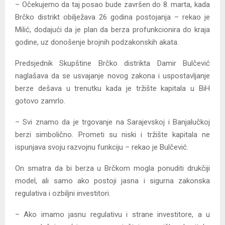
– Očekujemo da taj posao bude završen do 8. marta, kada
Brčko distrikt obilježava 26 godina postojanja – rekao je
Milić, dodajući da je plan da berza profunkcionira do kraja
godine, uz donošenje brojnih podzakonskih akata.
Predsjednik Skupštine Brčko distrikta Damir Bulčević
naglašava da se usvajanje novog zakona i uspostavljanje
berze dešava u trenutku kada je tržište kapitala u BiH
gotovo zamrlo.
– Svi znamo da je trgovanje na Sarajevskoj i Banjalučkoj
berzi simbolično. Prometi su niski i tržište kapitala ne
ispunjava svoju razvojnu funkciju – rekao je Bulčević.
On smatra da bi berza u Brčkom mogla ponuditi drukčiji
model, ali samo ako postoji jasna i sigurna zakonska
regulativa i ozbiljni investitori.
– Ako imamo jasnu regulativu i strane investitore, a u