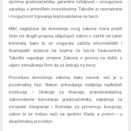
riječima gradonačelnika, garantira ozbiljnost i omogućava
saradnju s američkim investitorima. Također je razmatrana
i mogućnost trgovanja kriptovalutama na berzi.
Milić naglašava da donošenje ovog zakona mora pratiti
čitav niz drugih propisa, uključujući zakon o zaštiti od cyber
kriminala, kako bi se osigurala zaštita informatičkih i
finansijskih sistema na kojima će berza funkcionirati.
Također najavljuje izmjene Zakona o porezu na dobit, s
ciljem stimuliranja firmi da se listiraju na berzi.
Procedura donošenja zakona, kako navodi, već je u
poodmakloj fazi. Nakon pribavljanja mišljenja nadležnih
institucija – Direkcije za finansije, pravobranilaštva,
zakonodavne kancelarije gradonačelnika, odjeljenja za
evropske integracije i Komisije za prevenciju korupcije,
zakon bi se trebao naći na sjednici Vlade, a potom i u
skupštinskoj proceduri.