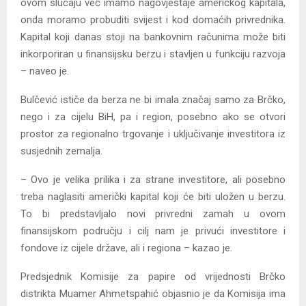
ovom slučaju već imamo nagovještaje američkog kapitala,
onda moramo probuditi svijest i kod domaćih privrednika.
Kapital koji danas stoji na bankovnim računima može biti
inkorporiran u finansijsku berzu i stavljen u funkciju razvoja
– naveo je.
Bulčević ističe da berza ne bi imala značaj samo za Brčko,
nego i za cijelu BiH, pa i region, posebno ako se otvori
prostor za regionalno trgovanje i uključivanje investitora iz
susjednih zemalja.
– Ovo je velika prilika i za strane investitore, ali posebno
treba naglasiti američki kapital koji će biti uložen u berzu.
To bi predstavljalo novi privredni zamah u ovom
finansijskom području i cilj nam je privući investitore i
fondove iz cijele države, ali i regiona – kazao je.
Predsjednik Komisije za papire od vrijednosti Brčko
distrikta Muamer Ahmetspahić objasnio je da Komisija ima