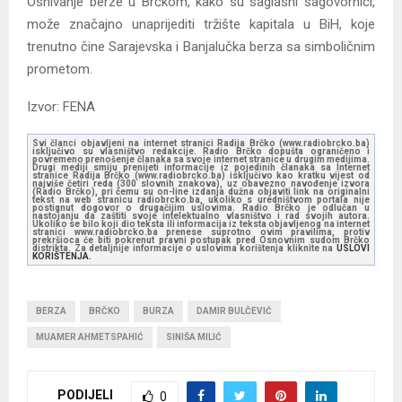
Osnivanje berze u Brčkom, kako su saglasni sagovornici,
može značajno unaprijediti tržište kapitala u BiH, koje
trenutno čine Sarajevska i Banjalučka berza sa simboličnim
prometom.
Izvor: FENA
Svi članci objavljeni na internet stranici Radija Brčko (www.radiobrcko.ba)
isključivo su vlasništvo redakcije. Radio Brčko dopušta ograničeno i
povremeno prenošenje članaka sa svoje internet stranice u drugim medijima.
Drugi mediji smiju prenijeti informacije iz pojedinih članaka sa Internet
stranice Radija Brčko (www.radiobrcko.ba) isključivo kao kratku vijest od
najviše četiri reda (300 slovnih znakova), uz obavezno navođenje izvora
(Radio Brčko), pri čemu su on-line izdanja dužna objaviti link na originalni
tekst na web stranicu radiobrcko.ba, ukoliko s uredništvom portala nije
postignut dogovor o drugačijim uslovima. Radio Brčko je odlučan u
nastojanju da zaštiti svoje intelektualno vlasništvo i rad svojih autora.
Ukoliko se bilo koji dio teksta ili informacija iz teksta objavljenog na internet
stranici www.radiobrcko.ba prenese suprotno ovim pravilima, protiv
prekršioca će biti pokrenut pravni postupak pred Osnovnim sudom Brčko
distrikta. Za detaljnije informacije o uslovima korištenja kliknite na
USLOVI
KORIŠTENJA.
BERZA
BRČKO
BURZA
DAMIR BULČEVIĆ
MUAMER AHMETSPAHIĆ
SINIŠA MILIĆ
PODIJELI
0