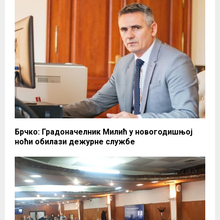
Брчко: Градоначелник Милић у новогодишњој
ноћи обилази дежурне службе