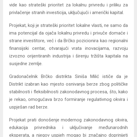
vide kao strateški prioritet za lokalnu privredu i priliku za
privlačenje stranih investicija, uključujući i američki kapital.
Projekat, koji je strateški prioritet lokalne vlasti, ne samo da
ima potencijal da ojača lokalnu privredu i privuče domaće i
strane investitore, već i da Brčko pozicionira kao regionalni
finansijski centar, otvarajući vrata inovacijama, razvoju
izvozno orijentiranih industrija i širenju tržišta kapitala na
susjedne zemlje.
Gradonačelnik Brčko distrikta Siniša Milić ističe da je
Distrikt izabran kao mjesto osnivanja berze zbog političke
stabilnosti i fleksibilnosti zakonodavnog procesa, što, kako
je rekao, omogućava brzo formiranje regulativnog okvira i
uspješan rad berze.
Projekat prati donošenje modernog zakonodavnog okvira,
edukacija privrednika i uključivanje međunarodnih
eksperata, a njegov uspjeh mogao bi značajno doprinijeti