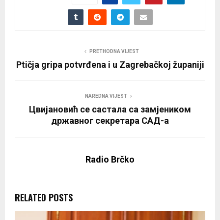
PRETHODNA VIJEST
Ptičja gripa potvrđena i u Zagrebačkoj županiji
NAREDNA VIJEST
Цвијановић се састала са замјеником
државног секретара САД-а
Radio Brčko
RELATED POSTS