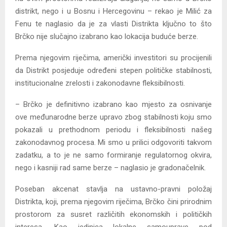
distrikt, nego i u Bosnu i Hercegovinu – rekao je Milić za
Fenu te naglasio da je za vlasti Distrikta ključno to što
Brčko nije slučajno izabrano kao lokacija buduće berze.
Prema njegovim riječima, američki investitori su procijenili
da Distrikt posjeduje određeni stepen političke stabilnosti,
institucionalne zrelosti i zakonodavne fleksibilnosti.
– Brčko je definitivno izabrano kao mjesto za osnivanje
ove međunarodne berze upravo zbog stabilnosti koju smo
pokazali u prethodnom periodu i fleksibilnosti našeg
zakonodavnog procesa. Mi smo u prilici odgovoriti takvom
zadatku, a to je ne samo formiranje regulatornog okvira,
nego i kasniji rad same berze – naglasio je gradonačelnik.
Poseban akcenat stavlja na ustavno-pravni položaj
Distrikta, koji, prema njegovim riječima, Brčko čini prirodnim
prostorom za susret različitih ekonomskih i političkih
interesa. Kao jedinica lokalne samouprave pod