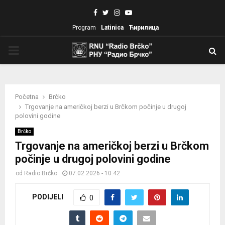
Facebook
Twitter
Instagram
Youtube
Program
Latinica
Ћирилица
PRIMARY
MENU
Početna
Brčko
Trgovanje na američkoj berzi u Brčkom počinje u drugoj
polovini godine
Brčko
Trgovanje na američkoj berzi u Brčkom
počinje u drugoj polovini godine
od
Radio Brčko
07.02.2026 - 10:42
PODIJELI
0