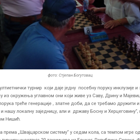
фото: Стјепан Богутовац
мултиетнички турнир који даје једну посебну поруку инклузије и
у из окружења углавном они који живе уз Саву, Дрину и Мајевиц
порука треће генерације , златне доби, да се требамо дружити и
 и нашу локалну заједницу, али и државу Босну и Херцеговину“, 
ом Нишић.
ра према „Швајцарском систему“ у седам кола, са темпом игре о