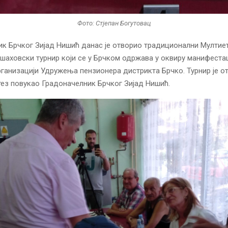
Фото: Стјепан Богутовац
к Брчког Зијад Нишић данас је отворио традиционални Мултие
шаховски турнир који се у Брчком одржава у оквиру манифеста
 организацији Удружења пензионера дистрикта Брчко. Турнир је о
ез повукао Градоначелник Брчког Зијад Нишић.