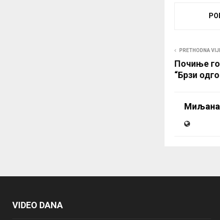
PO
PRETHODNA VIJ
Почиње го
“Брзи одго
Миљана
VIDEO DANA