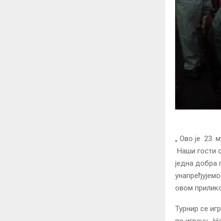
„ Ово је 23. 
Наши гости с
једна добра 
унапређујемо
овом прилик
Турнир се иг