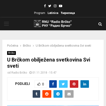
Facebook
Twitter
Instagram
Youtube
Program
Latinica
Ћирилица
PRIMARY
MENU
Početna
Brčko
U Brčkom obilježena svetkovina Svi sveti
Brčko
U Brčkom obilježena svetkovina Svi
sveti
od
Radio Brčko
01.11.2018 - 15:47
PODIJELI
0