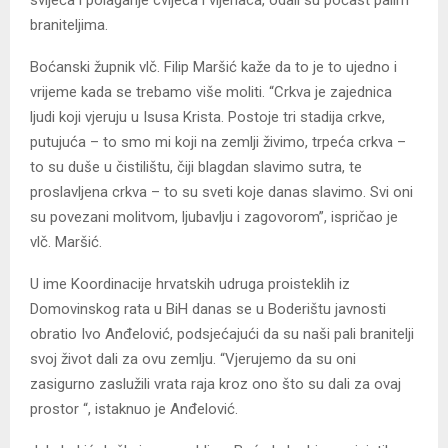
braniteljima.
Boćanski župnik vlč. Filip Maršić kaže da to je to ujedno i
vrijeme kada se trebamo više moliti. “Crkva je zajednica
ljudi koji vjeruju u Isusa Krista. Postoje tri stadija crkve,
putujuća – to smo mi koji na zemlji živimo, trpeća crkva –
to su duše u čistilištu, čiji blagdan slavimo sutra, te
proslavljena crkva – to su sveti koje danas slavimo. Svi oni
su povezani molitvom, ljubavlju i zagovorom”, ispričao je
vlč. Maršić.
U ime Koordinacije hrvatskih udruga proisteklih iz
Domovinskog rata u BiH danas se u Boderištu javnosti
obratio Ivo Anđelović, podsjećajući da su naši pali branitelji
svoj život dali za ovu zemlju. “Vjerujemo da su oni
zasigurno zaslužili vrata raja kroz ono što su dali za ovaj
prostor “, istaknuo je Anđelović.