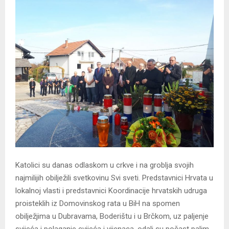
Katolici su danas odlaskom u crkve i na groblja svojih
najmilijih obilježili svetkovinu Svi sveti. Predstavnici Hrvata u
lokalnoj vlasti i predstavnici Koordinacije hrvatskih udruga
proisteklih iz Domovinskog rata u BiH na spomen
obilježjima u Dubravama, Boderištu i u Brčkom, uz paljenje
svijeća i polaganje cvijeća i vijenaca, odali su počast palim