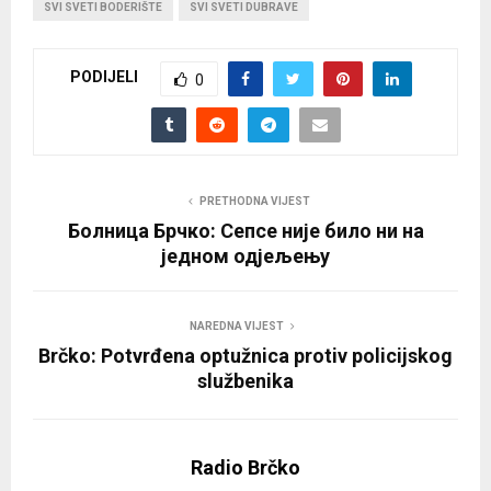
SVI SVETI BODERIŠTE
SVI SVETI DUBRAVE
PODIJELI
0
PRETHODNA VIJEST
Болница Брчко: Сепсе није било ни на
једном одјељењу
NAREDNA VIJEST
Brčko: Potvrđena optužnica protiv policijskog
službenika
Radio Brčko