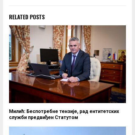
RELATED POSTS
Милић: Беспотребне тензије, рад ентитетских
служби предвиђен Статутом