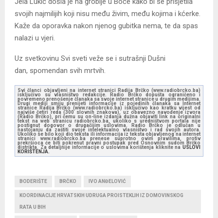
Jela Lukić došla je na groblje u Boće kako bi se prisjetila
svojih najmilijih koji nisu među živim, među kojima i kćerke.
Kaže da oporavka nakon njenog gubitka nema, te da spas
nalazi u vjeri.
Uz svetkovinu Svi sveti veže se i sutrašnji Dušni
dan, spomendan svih mrtvih.
Svi članci objavljeni na internet stranici Radija Brčko (www.radiobrcko.ba)
isključivo su vlasništvo redakcije. Radio Brčko dopušta ograničeno i
povremeno prenošenje članaka sa svoje internet stranice u drugim medijima.
Drugi mediji smiju prenijeti informacije iz pojedinih članaka sa Internet
stranice Radija Brčko (www.radiobrcko.ba) isključivo kao kratku vijest od
najviše četiri reda (300 slovnih znakova), uz obavezno navođenje izvora
(Radio Brčko), pri čemu su on-line izdanja dužna objaviti link na originalni
tekst na web stranicu radiobrcko.ba, ukoliko s uredništvom portala nije
postignut dogovor o drugačijim uslovima. Radio Brčko je odlučan u
nastojanju da zaštiti svoje intelektualno vlasništvo i rad svojih autora.
Ukoliko se bilo koji dio teksta ili informacija iz teksta objavljenog na internet
stranici www.radiobrcko.ba prenese suprotno ovim pravilima, protiv
prekršioca će biti pokrenut pravni postupak pred Osnovnim sudom Brčko
distrikta. Za detaljnije informacije o uslovima korištenja kliknite na
USLOVI
KORIŠTENJA.
BODERIŠTE
BRČKO
IVO ANĐELOVIĆ
KOORDINACIJE HRVATSKIH UDRUGA PROISTEKLIH IZ DOMOVINSKOG
RATA U BIH