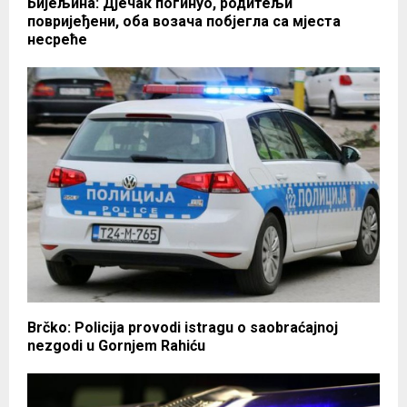
Бијељина: Дјечак погинуо, родитељи
повријеђени, оба возача побјегла са мјеста
несреће
Brčko: Policija provodi istragu o saobraćajnoj
nezgodi u Gornjem Rahiću