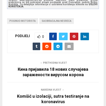
stranici www.radiobrcko.ba prenese suprotno ovim pravilima, protiv
prekršioca će biti pokrenut pravni postupak pred Osnovnim sudom Brčko
distrikta. Za detaljnije informacije o uslovima korištenja kliknite na
USLOVI
KORIŠTENJA.
POGINUO MOTORISTA
SAOBRAĆAJNA NESREĆA
PODIJELI
0
PRETHODNA VIJEST
Кина пријавила 18 нових случајева
заражености вирусом корона
NAREDNA VIJEST
Komšić u izolaciji, sutra testiranje na
koronavirus