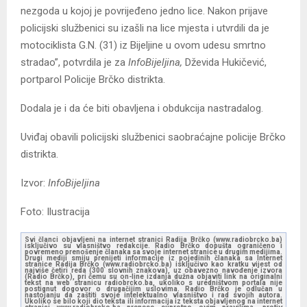
nezgoda u kojoj je povrijeđeno jedno lice. Nakon prijave
policijski službenici su izašli na lice mjesta i utvrdili da je
motociklista G.N. (31) iz Bijeljine u ovom udesu smrtno
stradao”, potvrdila je za
InfoBijeljina,
Dževida Hukičević,
portparol Policije Brčko distrikta.
Dodala je i da će biti obavljena i obdukcija nastradalog.
Uviđaj obavili policijski službenici saobraćajne policije Brčko
distrikta.
Izvor:
InfoBijeljina
Foto: Ilustracija
Svi članci objavljeni na internet stranici Radija Brčko (www.radiobrcko.ba)
isključivo su vlasništvo redakcije. Radio Brčko dopušta ograničeno i
povremeno prenošenje članaka sa svoje internet stranice u drugim medijima.
Drugi mediji smiju prenijeti informacije iz pojedinih članaka sa Internet
stranice Radija Brčko (www.radiobrcko.ba) isključivo kao kratku vijest od
najviše četiri reda (300 slovnih znakova), uz obavezno navođenje izvora
(Radio Brčko), pri čemu su on-line izdanja dužna objaviti link na originalni
tekst na web stranicu radiobrcko.ba, ukoliko s uredništvom portala nije
postignut dogovor o drugačijim uslovima. Radio Brčko je odlučan u
nastojanju da zaštiti svoje intelektualno vlasništvo i rad svojih autora.
Ukoliko se bilo koji dio teksta ili informacija iz teksta objavljenog na internet