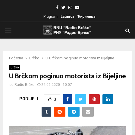
Facebook
Twitter
Instagram
Youtube
Program
Latinica
Ћирилица
PRIMARY
MENU
Početna
Brčko
U Brčkom poginuo motorista iz Bijeljine
Brčko
U Brčkom poginuo motorista iz Bijeljine
od
Radio Brčko
22.06.2020 - 10:07
PODIJELI
0