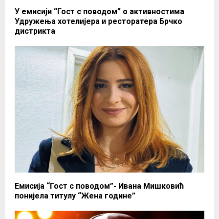
У емисији “Гост с поводом” о активностима
Удружењa хотелијера и ресторатера Брчко
дистрикта
Емисија “Гост с поводом”- Ивана Мишковић
понијела титулу “Жена године”