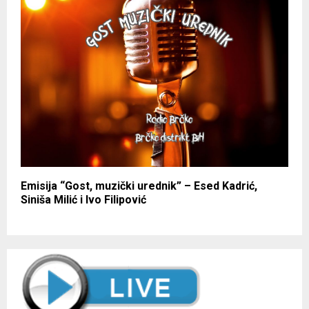
Emisija “Gost, muzički urednik” – Esed Kadrić,
Siniša Milić i Ivo Filipović