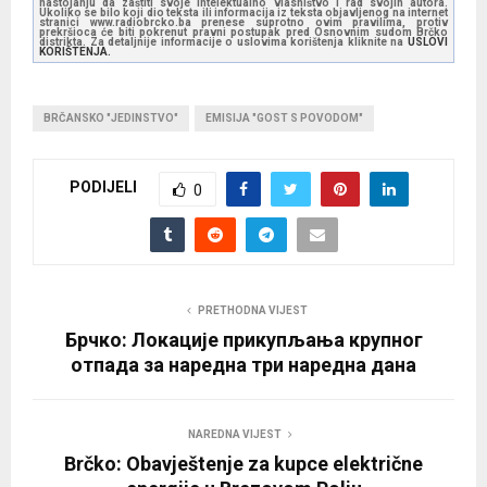
nastojanju da zaštiti svoje intelektualno vlasništvo i rad svojih autora.
l
Ukoliko se bilo koji dio teksta ili informacija iz teksta objavljenog na internet
stranici www.radiobrcko.ba prenese suprotno ovim pravilima, protiv
prekršioca će biti pokrenut pravni postupak pred Osnovnim sudom Brčko
a
distrikta. Za detaljnije informacije o uslovima korištenja kliknite na
USLOVI
KORIŠTENJA.
y
e
BRČANSKO "JEDINSTVO"
EMISIJA "GOST S POVODOM"
r
PODIJELI
0
PRETHODNA VIJEST
Брчко: Локације прикупљања крупног
отпада за наредна три наредна дана
NAREDNA VIJEST
Brčko: Obavještenje za kupce električne