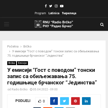
Facebook
Twitter
Instagram
Youtube
Program
Latinica
Ћирилица
PRIMARY
MENU
Početna
Brčko
У емисији “Гост с поводом” тонски запис са обиљежавања
75. годишњице брчанског “Јединства”
Brčko
Emisije
У емисији “Гост с поводом” тонски
запис са обиљежавања 75.
годишњице брчанског “Јединства”
od
Radio Brčko
05.04.2022 - 09:00
PODIJELI
0