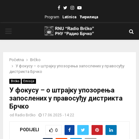
Facebook
Twitter
Instagram
Youtube
Program
Latinica
Ћирилица
PRIMARY
MENU
Početna
Brčko
У фокусу – о штрајку упозорења запослених у правосуђу
дистрикта Брчко
Brčko
Emisije
У фокусу – о штрајку упозорења
запослених у правосуђу дистрикта
Брчко
od
Radio Brčko
17.06.2025 - 14:22
PODIJELI
0