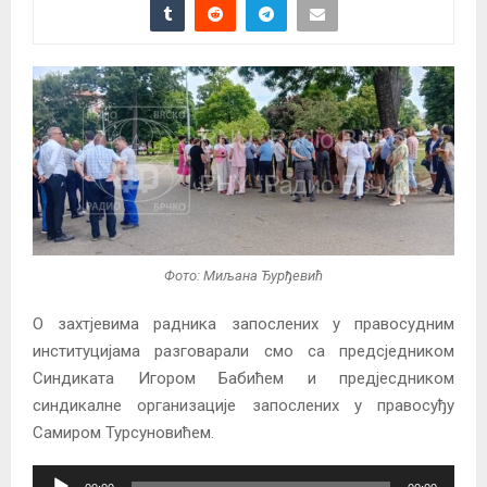
Фото: Миљана Ђурђевић
О захтјевима радника запослених у правосудним
институцијама разговарали смо са предсједником
Синдиката Игором Бабићем и предјесдником
синдикалне организације запослених у правосуђу
Самиром Турсуновићем.
A