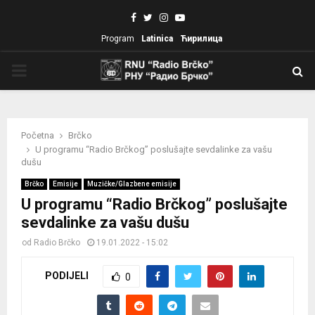
Facebook
Twitter
Instagram
Youtube
Program
Latinica
Ћирилица
PRIMARY
MENU
Početna
Brčko
U programu “Radio Brčkog” poslušajte sevdalinke za vašu
dušu
Brčko
Emisije
Muzičke/Glazbene emisije
U programu “Radio Brčkog” poslušajte
sevdalinke za vašu dušu
od
Radio Brčko
19.01.2022 - 15:02
PODIJELI
0