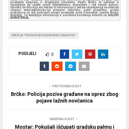
P
postignut dogovor o drugačijim uslovima. Radio Brčko je odlučan u
nastojanju da zaštiti svoje intelektualno vlasništvo i rad svojih autora.
l
Ukoliko se bilo koji dio teksta ili informacija iz teksta objavljenog na internet
stranici www.radiobrcko.ba prenese suprotno ovim pravilima, protiv
prekršioca će biti pokrenut pravni postupak pred Osnovnim sudom Brčko
a
distrikta. Za detaljnije informacije o uslovima korištenja kliknite na
USLOVI
KORIŠTENJA.
y
e
EMISIJA "PROĐOH BOSNOM KORZ GRADOVE"
r
PODIJELI
0
PRETHODNA VIJEST
Brčko: Policija poziva građane na oprez zbog
pojave lažnih novčanica
NAREDNA VIJEST
Mostar: Pokušali iščupati gradsku palmu i