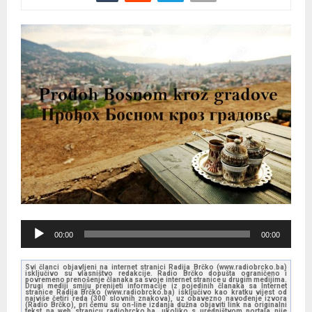
A
00:00
00:00
u
d
Svi članci objavljeni na internet stranici Radija Brčko (www.radiobrcko.ba)
isključivo su vlasništvo redakcije. Radio Brčko dopušta ograničeno i
i
povremeno prenošenje članaka sa svoje internet stranice u drugim medijima.
Drugi mediji smiju prenijeti informacije iz pojedinih članaka sa Internet
stranice Radija Brčko (www.radiobrcko.ba) isključivo kao kratku vijest od
o
najviše četiri reda (300 slovnih znakova), uz obavezno navođenje izvora
(Radio Brčko), pri čemu su on-line izdanja dužna objaviti link na originalni
tekst na web stranicu radiobrcko.ba, ukoliko s uredništvom portala nije