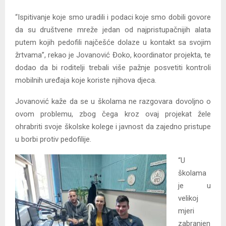
“Ispitivanje koje smo uradili i podaci koje smo dobili govore
da su društvene mreže jedan od najpristupačnijih alata
putem kojih pedofili najčešće dolaze u kontakt sa svojim
žrtvama”, rekao je Jovanović Đoko, koordinator projekta, te
dodao da bi roditelji trebali više pažnje posvetiti kontroli
mobilnih uređaja koje koriste njihova djeca.
Jovanović kaže da se u školama ne razgovara dovoljno o
ovom problemu, zbog čega kroz ovaj projekat žele
ohrabriti svoje školske kolege i javnost da zajedno pristupe
u borbi protiv pedofilije.
“U
školama
je u
velikoj
mjeri
zabranjen