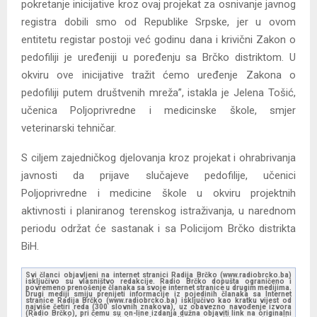
pokretanje inicijative kroz ovaj projekat za osnivanje javnog
registra dobili smo od Republike Srpske, jer u ovom
entitetu registar postoji već godinu dana i krivični Zakon o
pedofiliji je uređeniji u poređenju sa Brčko distriktom. U
okviru ove inicijative tražit ćemo uređenje Zakona o
pedofiliji putem društvenih mreža”, istakla je Jelena Tošić,
učenica Poljoprivredne i medicinske škole, smjer
veterinarski tehničar.
S ciljem zajedničkog djelovanja kroz projekat i ohrabrivanja
javnosti da prijave slučajeve pedofilije, učenici
Poljoprivredne i medicine škole u okviru projektnih
aktivnosti i planiranog terenskog istraživanja, u narednom
periodu održat će sastanak i sa Policijom Brčko distrikta
BiH.
Svi članci objavljeni na internet stranici Radija Brčko (www.radiobrcko.ba)
isključivo su vlasništvo redakcije. Radio Brčko dopušta ograničeno i
povremeno prenošenje članaka sa svoje internet stranice u drugim medijima.
Drugi mediji smiju prenijeti informacije iz pojedinih članaka sa Internet
stranice Radija Brčko (www.radiobrcko.ba) isključivo kao kratku vijest od
najviše četiri reda (300 slovnih znakova), uz obavezno navođenje izvora
(Radio Brčko), pri čemu su on-line izdanja dužna objaviti link na originalni