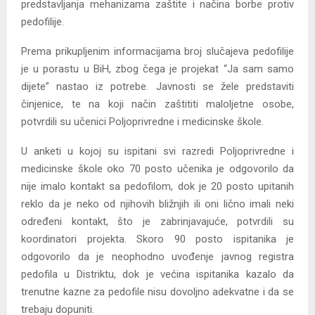
predstavljanja mehanizama zaštite i načina borbe protiv
pedofilije.
Prema prikupljenim informacijama broj slučajeva pedofilije
je u porastu u BiH, zbog čega je projekat “Ja sam samo
dijete” nastao iz potrebe. Javnosti se žele predstaviti
činjenice, te na koji način zaštititi maloljetne osobe,
potvrdili su učenici Poljoprivredne i medicinske škole.
U anketi u kojoj su ispitani svi razredi Poljoprivredne i
medicinske škole oko 70 posto učenika je odgovorilo da
nije imalo kontakt sa pedofilom, dok je 20 posto upitanih
reklo da je neko od njihovih bližnjih ili oni lično imali neki
određeni kontakt, što je zabrinjavajuće, potvrdili su
koordinatori projekta. Skoro 90 posto ispitanika je
odgovorilo da je neophodno uvođenje javnog registra
pedofila u Distriktu, dok je većina ispitanika kazalo da
trenutne kazne za pedofile nisu dovoljno adekvatne i da se
trebaju dopuniti.