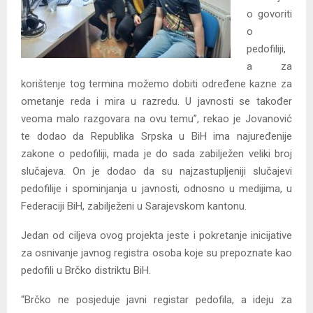
o govoriti
o
pedofiliji,
a za
korištenje tog termina možemo dobiti određene kazne za
ometanje reda i mira u razredu. U javnosti se također
veoma malo razgovara na ovu temu”, rekao je Jovanović
te dodao da Republika Srpska u BiH ima najuređenije
zakone o pedofiliji, mada je do sada zabilježen veliki broj
slučajeva. On je dodao da su najzastupljeniji slučajevi
pedofilije i spominjanja u javnosti, odnosno u medijima, u
Federaciji BiH, zabilježeni u Sarajevskom kantonu.
Jedan od ciljeva ovog projekta jeste i pokretanje inicijative
za osnivanje javnog registra osoba koje su prepoznate kao
pedofili u Brčko distriktu BiH.
“Brčko ne posjeduje javni registar pedofila, a ideju za