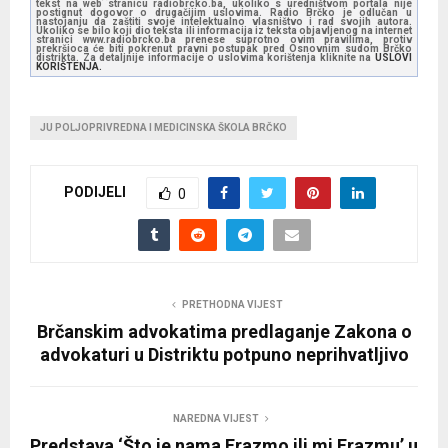
tekst na web stranicu radiobrcko.ba, ukoliko s uredništvom portala nije
postignut dogovor o drugačijim uslovima. Radio Brčko je odlučan u
nastojanju da zaštiti svoje intelektualno vlasništvo i rad svojih autora.
Ukoliko se bilo koji dio teksta ili informacija iz teksta objavljenog na internet
stranici www.radiobrcko.ba prenese suprotno ovim pravilima, protiv
prekršioca će biti pokrenut pravni postupak pred Osnovnim sudom Brčko
distrikta. Za detaljnije informacije o uslovima korištenja kliknite na
USLOVI
KORIŠTENJA.
JU POLJOPRIVREDNA I MEDICINSKA ŠKOLA BRČKO
PODIJELI
0
PRETHODNA VIJEST
Brčanskim advokatima predlaganje Zakona o
advokaturi u Distriktu potpuno neprihvatljivo
NAREDNA VIJEST
Predstava ‘Što je nama Erazmo ili mi Erazmu’ u