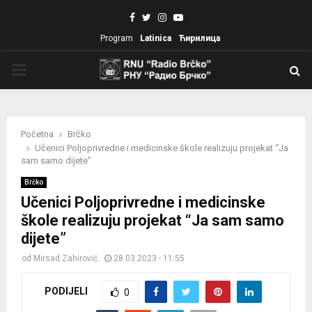
Facebook
Twitter
Instagram
Youtube
Program
Latinica
Ћирилица
PRIMARY
MENU
Početna
Brčko
Učenici Poljoprivredne i medicinske škole realizuju projekat “Ja
sam samo dijete”
Brčko
Učenici Poljoprivredne i medicinske
škole realizuju projekat “Ja sam samo
dijete”
od
Mirsad Zahirović
28.03.2023 - 11:55
PODIJELI
0