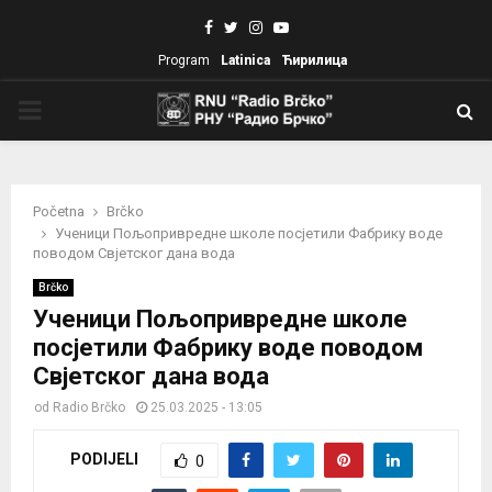
Facebook
Twitter
Instagram
Youtube
Program
Latinica
Ћирилица
PRIMARY
MENU
Početna
Brčko
Ученици Пољопривредне школе посјетили Фабрику воде
поводом Свјетског дана вода
Brčko
Ученици Пољопривредне школе
посјетили Фабрику воде поводом
Свјетског дана вода
od
Radio Brčko
25.03.2025 - 13:05
PODIJELI
0