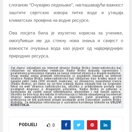
слоганом “Очувајмо ледењаке”, наглашавајући важност
заштите свјетских извора питке воде и утицаја
климатских промјена на водне ресурсе.
Ова посјета била је изузетно корисна за ученике,
омогућивши им да стекну нова знања и свијест о
важности очувања вода као једног од највриједнијих
природних ресурса.
Svi članci objavljeni na internet stranici Radija Brčko (www.radiobrcko.ba)
isključivo su vlasništvo redakcije. Radio Brčko dopušta ograničeno i
povremeno prenošenje članaka sa svoje internet stranice u drugim medijima.
Drugi mediji smiju prenijeti informacije iz pojedinih članaka sa Internet
stranice Radija Brčko (www.radiobrcko.ba) isključivo kao kratku vijest od
najviše četiri reda (300 slovnih znakova), uz obavezno navođenje izvora
(Radio Brčko), pri čemu su on-line izdanja dužna objaviti link na originalni
tekst na web stranicu radiobrcko.ba, ukoliko s uredništvom portala nije
postignut dogovor o drugačijim uslovima. Radio Brčko je odlučan u
nastojanju da zaštiti svoje intelektualno vlasništvo i rad svojih autora.
Ukoliko se bilo koji dio teksta ili informacija iz teksta objavljenog na internet
stranici www.radiobrcko.ba prenese suprotno ovim pravilima, protiv
prekršioca će biti pokrenut pravni postupak pred Osnovnim sudom Brčko
distrikta. Za detaljnije informacije o uslovima korištenja kliknite na
USLOVI
KORIŠTENJA.
PODIJELI
0