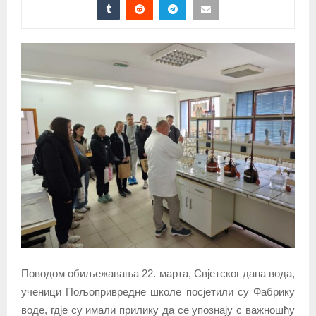
Поводом обиљежавања 22. марта, Свјетског дана вода,
ученици Пољопривредне школе посјетили су Фабрику
воде, гдје су имали прилику да се упознају с важношћу