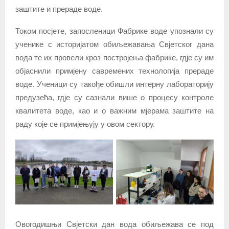
заштите и прераде воде.
Током посјете, запосленици Фабрике воде упознали су
ученике с историјатом обиљежавања Свјетског дана
вода те их провели кроз постројења фабрике, гдје су им
објаснили примјену савремених технологија прераде
воде. Ученици су такође обишли интерну лабораторију
предузећа, гдје су сазнали више о процесу контроле
квалитета воде, као и о важним мјерама заштите на
раду које се примјењују у овом сектору.
Овогодишњи Свјетски дан вода обиљежава се под